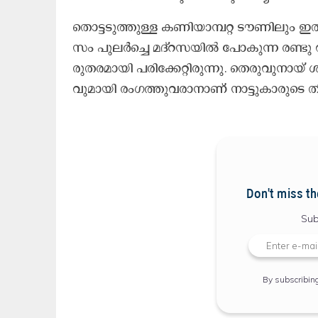
തൊ​ട്ട​ടു​ത്തു​ള്ള ക​ണി​യാ​മ്പ​റ്റ ടൗ​ണി​ലും ഇ​
സം പു​ല​ര്‍ച്ചെ മ​ദ്റ​സ​യി​ല്‍ പോ​കു​ന്ന ര​ണ്ടു വി​ദ
രു​ത​ര​മാ​യി പ​രി​ക്കേ​റ്റി​രു​ന്നു. തെ​രു​വു​നാ​യ്
വു​മാ​യി രം​ഗ​ത്തു​വ​രാ​നാ​ണ് നാ​ട്ടു​കാ​രു​ടെ ത
Don't miss th
Sub
By subscribin