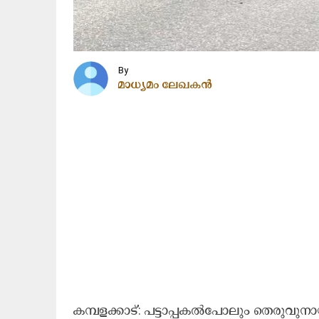
By
മാധ്യമം ലേഖകൻ
ക​മ്പ​ള​ക്കാ​ട്: പ​ട്ടാ​പ്പ​ക​ല്‍പോ​ലും തെ​രു​വു​നാ