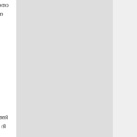
​തൊ​
ണ​
്തി​
ദി​