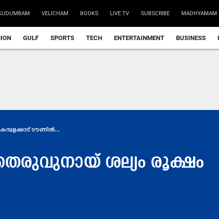
KUDUMBAM
VELICHAM
BOOKS
LIVE TV
SUBSCRIBE
MADHYAMAM 
NION
GULF
SPORTS
TECH
ENTERTAINMENT
BUSINESS
കമ്പളക്കാട് ടൗണിൽ...
തെരുവുനായ് ശല്യം രൂക്ഷം