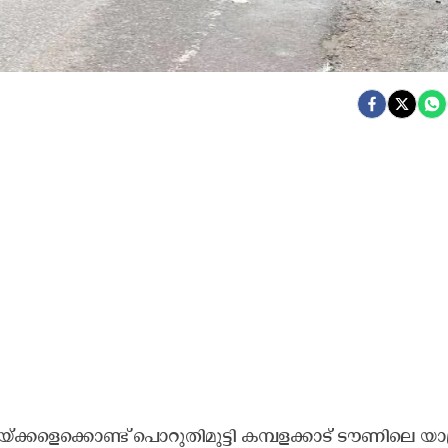
​യ്ക്ക​ളെ​ക്കൊ​ണ്ട് പൊ​റു​തി​മു​ട്ടി ക​മ്പ​ള​ക്കാ​ട് ടൗ​ണി​ലെ യാ​ത