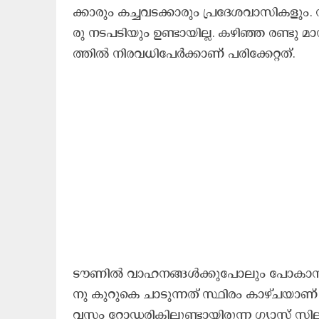
ക്കാ​രും ക​ച്ച​വ​ട​ക്കാ​രും പ്ര​ദേ​ശ​വാ​സി​ക​ളു
രു ന​ട​പ​ടി​യും ഉ​ണ്ടാ​യി​ല്ല. ക​ഴി​ഞ്ഞ ര​ണ്ടു മ
ത്തി​ല്‍ നി​ര​വ​ധി​പേ​ർ​ക്കാ​ണ് പ​രി​ക്കേ​റ്റ​ത്.
ടൗ​ണി​ല്‍ വാ​ഹ​ന​ങ്ങ​ൾക്കുപോലും പോ​കാ​ന്‍ ക
നു കു​റു​കെ ചാ​ടു​ന്ന​ത് സ്ഥി​രം കാ​ഴ്ച​യാ​ണ
വ​സം റോ​ഡ​രി​കി​ലു​ണ്ടാ​യി​രു​ന്ന ഗ്യാ​സ് സി​ലി​ണ്ട​