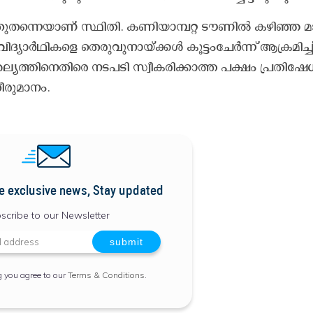
തു​ത​ന്നെ​യാ​ണ് സ്ഥി​തി. ക​ണി​യാ​മ്പ​റ്റ ടൗ​ണി​ല്‍ ക​ഴി​ഞ്ഞ മ
്യാ​ർ​ഥി​ക​ളെ തെ​രു​വു​നാ​യ്ക്ക​ള്‍ കൂ​ട്ടം​ചേ​ര്‍ന്ന് ആ​ക്ര​മി​ച്ച്
 ശ​ല്യ​ത്തി​നെ​തി​രെ ന​ട​പ​ടി സ്വീ​ക​രി​ക്കാ​ത്ത പ​ക്ഷം പ്ര​തി​ഷേ​
ീ​രു​മാ​നം.
e exclusive news, Stay updated
scribe to our Newsletter
g you agree to our
Terms & Conditions
.