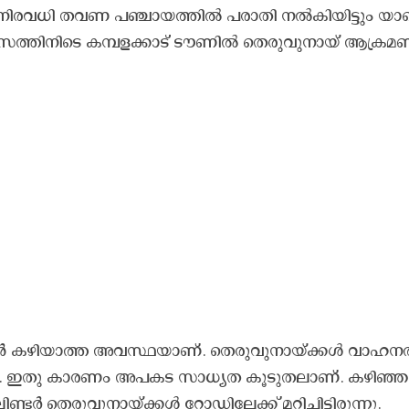
ം. നി​ര​വ​ധി ത​വ​ണ പ​ഞ്ചാ​യ​ത്തി​ല്‍ പ​രാ​തി ന​ൽ​കി​യി​ട്ടും യാ
ാ​സ​ത്തി​നി​ടെ ക​മ്പ​ള​ക്കാ​ട് ടൗ​ണി​ൽ തെ​രു​വു​നാ​യ് ആ​ക്ര​മ​
​ഴി​യാ​ത്ത അ​വ​സ്ഥ​യാ​ണ്. തെ​രു​വു​നാ​യ്ക്ക​ള്‍ വാ​ഹ​ന​ത
്. ഇ​തു കാ​ര​ണം അ​പ​ക​ട സാ​ധ്യ​ത കൂ​ടു​ത​ലാ​ണ്. ക​ഴി​ഞ്ഞ 
ര്‍ തെ​രു​വു​നാ​യ്ക്ക​ള്‍ റോ​ഡി​ലേ​ക്ക് മ​റി​ച്ചി​ട്ടി​രു​ന്നു.