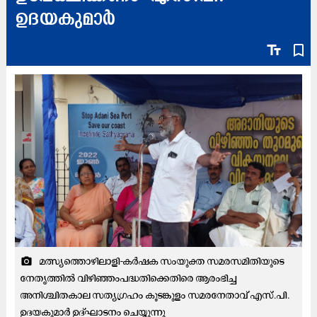
ഉദയകുമാർ
text_fields
bookmark_border
മത്സ്യത്തൊഴിലാളി-കർഷക സംയുക്ത സമരസമിതിയുടെ
camera_alt
നേതൃത്തിൽ വിഴിഞ്ഞംപദ്ധതിക്കെതിരെ ആരംഭിച്ച
അനിശ്ചിതകാല സത്യഗ്രഹം കൂടങ്കുളം സമരനേതാവ് എസ്.പി.
ഉദയകുമാർ ഉദ്ഘാടനം ചെയ്യുന്നു