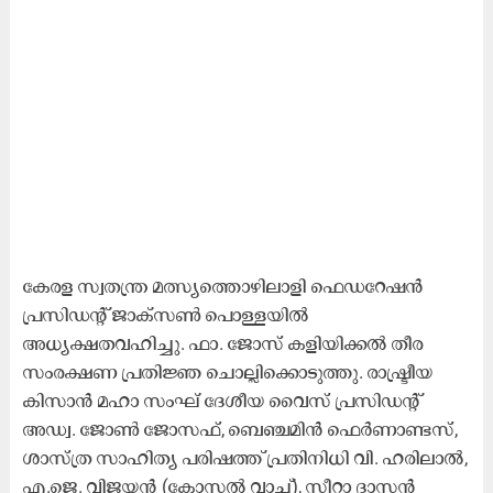
കേരള സ്വതന്ത്ര മത്സ്യത്തൊഴിലാളി ഫെഡറേഷൻ
പ്രസിഡന്റ്‌ ജാക്സൺ പൊള്ളയിൽ
അധ്യക്ഷതവഹിച്ചു. ഫാ. ജോസ് കളിയിക്കൽ തീര
സംരക്ഷണ പ്രതിജ്ഞ ചൊല്ലിക്കൊടുത്തു. രാഷ്ട്രീയ
കിസാൻ മഹാ സംഘ് ദേശീയ വൈസ് പ്രസിഡന്റ്‌
അഡ്വ. ജോൺ ജോസഫ്, ബെഞ്ചമിൻ ഫെർണാണ്ടസ്,
ശാസ്ത്ര സാഹിത്യ പരിഷത്ത് പ്രതിനിധി വി. ഹരിലാൽ,
എ.ജെ. വിജയൻ (കോസ്റ്റൽ വാച്ച്), സീറ്റാ ദാസൻ