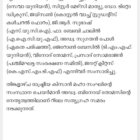
(സേവാ യൂനിയൻ), സിസ്റ്റർ മേഴ്‌സി മാത്യു, ഡോ. ടിറ്റോ
ഡിക്രൂസ്, ജയ്സൺ (കോസ്റ്റൽ വാച്ച് സ്റ്റുഡന്റ്സ്
കൾചറൽ ഫോറം), ജി.ആർ. സുഭാഷ്
(എസ്.യു.സി.ഐ), ഫാ. ബേബി ചാലിൽ
(എ.ഐ.സി.യു.എഫ്), അഡ്വ. സുഗതൻ പോൾ
(ഏകത പരിഷത്ത്), ജെറോൺ ബേസിൽ (ടി.എം.എഫ്
യൂനിയൻ), വിനോദ് തോമസ്, പ്രസാദ് സോമരാജൻ
(പശ്ചിമഘട്ട സംരക്ഷണ സമിതി), ജനറ്റ് ക്ലീറ്റസ്
(കെ.എസ്.എം.ടി.എഫ്) എന്നിവർ സംസാരിച്ചു.
തിങ്കളാഴ്ച രാഷ്ട്രീയ കിസാൻ മഹാ സംഘിന്റെ
സംസ്ഥാന ചെയർമാൻ അഡ്വ. ബിനോയ്‌ തോമസിന്റെ
നേതൃത്വത്തിലാണ് റിലേ സത്യഗ്രഹ സമരം
നടക്കുന്നത്.