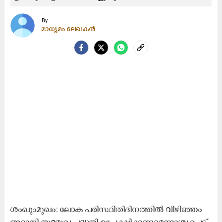
By
മാധ്യമം ലേഖകൻ
ശംഖുംമുഖം: ലോക പരിസ്ഥിതിദിനത്തിൽ വിഴിഞ്ഞം
അദാനി തുറമുഖ പദ്ധതി ഉപേക്ഷിക്കണമെന്നാശ്യപ്പെട്ട്