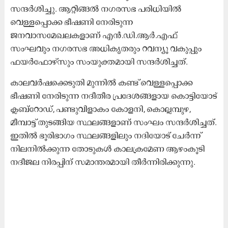
സന്ദർശിച്ചു. ആറ്റിങ്ങൽ നഗരസഭ പരിധിയിൽ
വെള്ളപ്പൊക്ക ഭീഷണി നേരിടുന്ന
ജനവാസമേഖലകളാണ് എൻ.ഡി.ആർ.എഫ്
സംഘവും നഗരസഭ അധികൃതരും റവന്യൂ വകുപ്പും
ഫയർഫോഴ്സും സംയുക്തമായി സന്ദർശിച്ചത്.
കാലവർഷക്കെടുതി മുന്നിൽ കണ്ട് വെള്ളപ്പൊക്ക
ഭീഷണി നേരിടുന്ന നദീതീര പ്രദേശങ്ങളായ കൊട്ടിയോട്
ക്ലബ്റോഡ്, പണ്ടുവിളാകം കോളനി, കൊല്ലമ്പുഴ,
മീമ്പാട്ട് തുടങ്ങിയ സ്ഥലങ്ങളാണ് സംഘം സന്ദർശിച്ചത്.
ഇതിൽ ഭൂരിഭാഗം സ്ഥലങ്ങളിലും നദിയോട് ചേർന്ന്
നിലനിൽക്കുന്ന തോടുകൾ കാലക്രമേണ ആഴംകൂടി
നദീജല നിരപ്പിന് സമാന്തരമായി തീർന്നിരിക്കുന്നു.