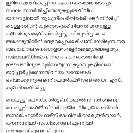
ഇറിഗേഷൻ വകുപ്പ് നഗരഭരണ കൂടത്തോടൊപ്പം
സ്ഥലം സന്ദർശിച്ച് തോടുകളുടെ വിവിധ
ഭാഗങ്ങളിലായി ആധുനിക രീതിയിൽ ഷട്ടർ നിർമിച്ച്
വെള്ളത്തിന്റെ കുത്തൊഴുക്ക് നിയന്ത്രിക്കാനുള്ള
പദ്ധതിയും ആവിഷ്കരിച്ചിട്ടുണ്ട്. തുടർച്ചയായ
മഴക്കെടുതിയിൽ വെള്ളപ്പൊക്ക ഭീഷണി നേരിടുന്ന ഈ
മേഖലയിലെ ജനങ്ങളെയും വളർത്തുമൃഗങ്ങളെയും
സമയബന്ധിതമായി നഗര ഭരണകൂടത്തിന്റെ
ഇടപെടലിലൂടെ ദുരിതാശ്വാസ ക്യാമ്പുകളിലേക്ക്
മാറ്റിപ്പാർപ്പിക്കുന്നത് വലിയ ദുരന്തങ്ങൾ
ഒഴിവാക്കുന്നുണ്ടെന്ന് ചെയർപേഴ്സൺ അഡ്വ. എസ്.
കുമാരി അറിയിച്ചു.
ഡെപ്യൂട്ടി ഹെഡ്ക്വാർട്ടേഴ്സ് തഹൽസിദാർ വേണു,
ഡെപ്യൂട്ടി തഹൽസിദാർ അജിത, വില്ലേജ് ഓഫിസർ
മനോജ്, ഫയർഫോഴ്സ് ഓഫിസർ രാജേന്ദ്രൻനായർ,
കൗൺസിലർ സംഗീതാറാണി എന്നിവർ
സംഘത്തിലുണ്ടായിരുന്നു.