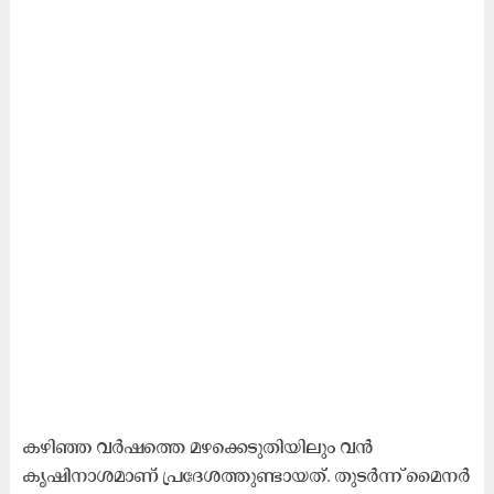
കഴിഞ്ഞ വർഷത്തെ മഴക്കെടുതിയിലും വൻ
കൃഷിനാശമാണ് പ്രദേശത്തുണ്ടായത്. തുടർന്ന് മൈനർ