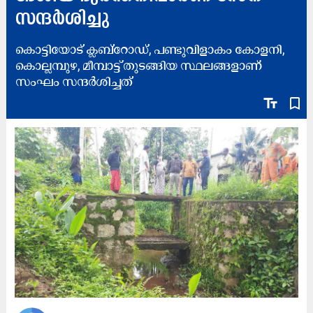
സന്ദർശിച്ചു
കൊട്ടിയോട് ക്ലബ്റോഡ്, പണ്ടുവിളാകം കോളനി,
കൊല്ലമ്പുഴ, മീമ്പാട്ട് തുടങ്ങിയ സ്ഥലങ്ങളാണ്
സംഘം സന്ദർശിച്ചത്
text_fields
bookmark_border