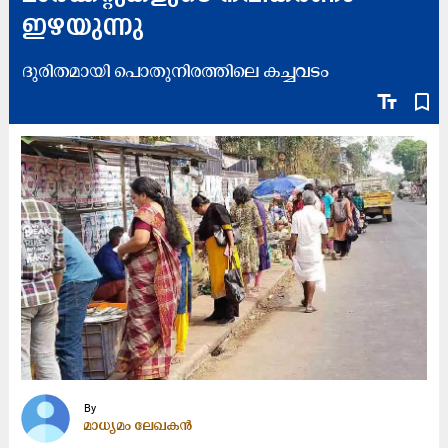
ഇഴയുന്നു
ദുരിതമായി പൊതുനിരത്തിലെ കച്ചവടം
text_fields
bookmark_border
By
മാധ്യമം ലേഖകൻ