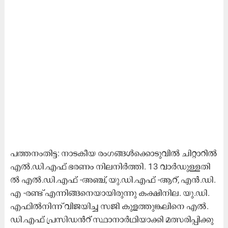
പ​ത്ത​നം​തി​ട്ട: നാ​ട​കീ​യ രം​ഗ​ങ്ങ​ൾ​ക്കൊ​ടു​വി​ൽ ചി​റ്റാ​റി​ൽ
എ​ൽ.​ഡി.​എ​ഫ് ഭ​ര​ണം നി​ല​നി​ർ​ത്തി. 13 വാ​ർ​ഡു​ള്ള​തി​
ൽ എ​ൽ.​ഡി.​എ​ഫ്​ -അ​ഞ്ച്, യു.​ഡി.​എ​ഫ്​ -ആ​റ്, എ​ൻ.​ഡി.​
എ -ര​ണ്ട്​ എ​ന്നി​ങ്ങ​നെ​യാ​യി​രു​ന്നു ക​ക്ഷി​നി​ല. യു.​ഡി.​
എ​ഫി​ൽ​നി​ന്ന്​ വി​ജ​യി​ച്ച സ​ജി കു​ള​ത്തു​ങ്ക​ലി​നെ എ​ൽ.​
ഡി.​എ​ഫ് പ്ര​സി​ഡ​ൻ​റ്​ സ്ഥാ​നാ​ർ​ഥി​യാ​ക്കി മ​ത്സ​രി​പ്പി​ക്കു​