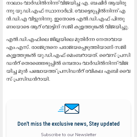
നാ​ലാം വാ​ർ​ഡി​ൽ​നി​ന്ന്​ വി​ജ​യി​ച്ച എ. ​ബ​ഷീ​ർ ആ​യി​രു​
ന്നു യു.​ഡി.​എ​ഫ് സ്ഥാ​നാ​ർ​ഥി. വോ​ട്ടെ​ടു​പ്പി​ൽ​നി​ന്ന്​ എ​
ൻ.​ഡി.​എ വി​ട്ടു​നി​ന്നു. ഇ​തോ​ടെ എ​ൽ.​ഡി.​എ​ഫ് പി​ന്തു​
ണ​യോ​ടെ ആ​റ് വോ​ട്ടി​ന്​ സ​ജി കു​ള​ത്തു​ങ്ക​ൽ വി​ജ​യി​ച്ചു.
എ​ൽ.​ഡി.​എ​ഫി​ലെ ജി​ല്ല​യി​ലെ മു​തി​ർ​ന്ന നേ​താ​വാ​യ
എം.​എ​സ്. രാ​ജേ​ന്ദ്ര​നെ പ​രാ​ജ​യ​പ്പെ​ടു​ത്തി​യാ​ണ് സ​ജി
കു​ള​ത്തു​ങ്ക​ൽ യു.​ഡി.​എ​ഫ് മെം​ബ​റാ​യ​ത്. വൈ​സ് പ്ര​സി​
ഡ​ൻ​റ്​ തെ​ര​ഞ്ഞെ​ടു​പ്പി​ൽ ഒ​മ്പ​താം വാ​ർ​ഡി​ൽ​നി​ന്ന്​ വി​ജ​
യി​ച്ച മു​ൻ പ​ഞ്ചാ​യ​ത്ത് പ്ര​സി​ഡ​ൻ​റ് ര​വി​ക​ല എ​ബി വൈ​
സ് പ്ര​സി​ഡ​ൻ​റാ​യി.
Don't miss the exclusive news, Stay updated
Subscribe to our Newsletter