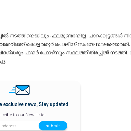
ി​ൽ ന​ട​ത്തി​യെ​ങ്കി​ലും ഫ​ല​മു​ണ്ടാ​യി​ല്ല. പാ​റ​ക്കൂ​ട്ട​ങ്ങ​ൾ നി​റ
ി​വ​ര​മ​റി​ഞ്ഞ് കൊ​ള​ത്തൂ​ർ പൊ​ലീ​സ് സം​ഭ​വ​സ്ഥ​ല​ത്തെ​ത്തി.
 വി​ദ​ഗ്ദ്ധ​രും ഫ​യ​ർ ഫോ​ഴ്സും സ്ഥ​ല​ത്ത് തി​ര​ച്ചി​ൽ ന​ട​ത്തി. 
്ചു.
e exclusive news, Stay updated
scribe to our Newsletter