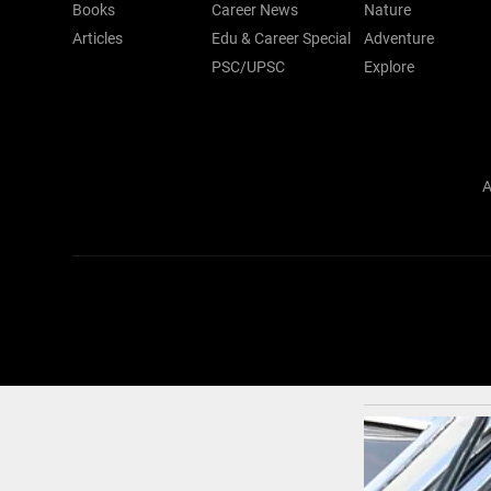
Books
Career News
Nature
Articles
Edu & Career Special
Adventure
PSC/UPSC
Explore
A