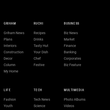
GRIHAM
RUCHI
BUSINESS
Griham News
Recipes
Biz News
Plans
Drinks
Market
Interiors
Tasty Hut
Finance
Construction
Your Dish
Banking
Decor
Chef
Corporates
Column
Festive
Biz Feature
My Home
LIFE
TECH
MULTIMEDIA
Fashion
Tech News
Photo Albums
Youth
Science
Videos