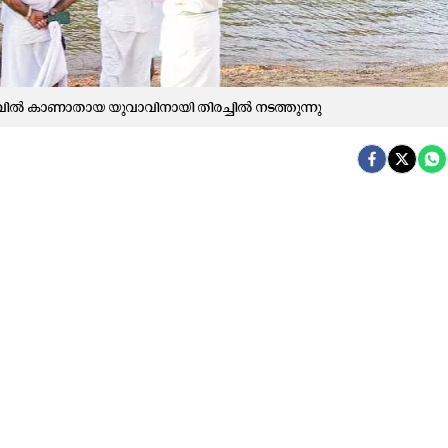
്ക​ട​വി​ൽ കാ​ണാ​താ​യ യു​വാ​വി​നാ​യി തി​ര​ച്ചി​ൽ ന​ട​ത്തു​ന്നു