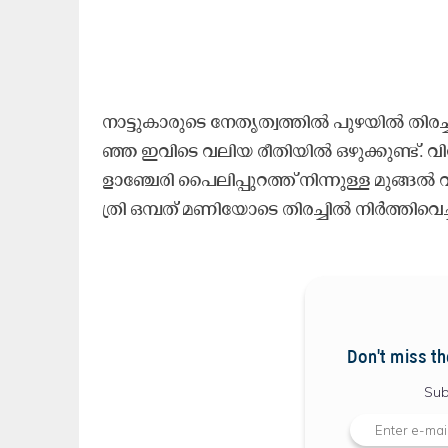
നാ​ട്ടു​കാ​രു​ടെ നേ​തൃ​ത്വ​ത്തി​ൽ പു​ഴ​യി​ൽ തി​ര​ച്ച
ഞ്ഞ ഇ​വി​ടെ വ​ലി​യ രീ​തി​യി​ൽ ഒ​ഴു​ക്കു​ണ്ട്. വ
ളാ​ഞ്ചേ​രി പൈ​ലി​പ്പു​റ​ത്ത് നി​ന്നു​ള്ള മു​ങ്ങ​ൽ
ത്രി ഒ​മ്പ​ത് മ​ണി​യോ​ടെ തി​ര​ച്ചി​ൽ നി​ർ​ത്തി​വെ​ച
Don't miss th
Sub