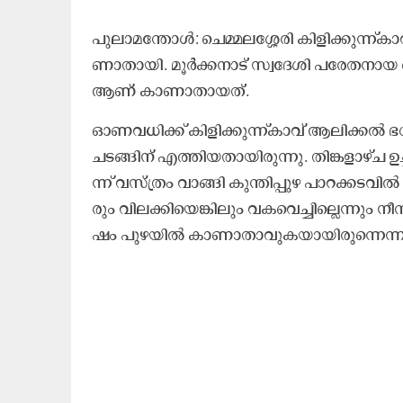
പു​ലാ​മ​ന്തോ​ൾ: ചെ​മ്മ​ല​ശ്ശേ​രി കി​ളി​ക്കു​ന്ന്കാ​വ്
ണാ​താ​യി. മൂ​ർ​ക്ക​നാ​ട് സ്വ​ദേ​ശി പ​രേ​ത​നാ​യ വെ
ആ​ണ് കാ​ണാ​താ​യ​ത്.
ഓ​ണ​വ​ധി​ക്ക് കി​ളി​ക്കു​ന്ന്കാ​വ് ആ​ലി​ക്ക​ൽ ഭ​
ച​ട​ങ്ങി​ന് എ​ത്തി​യ​താ​യി​രു​ന്നു. തി​ങ്ക​ളാ​ഴ്ച 
ന്ന് വ​സ്ത്രം വാ​ങ്ങി കു​ന്തി​പ്പു​ഴ പാ​റ​ക്ക​ട​വി​
രും വി​ല​ക്കി​യെ​ങ്കി​ലും വ​ക​വെ​ച്ചി​ല്ലെ​ന്നും നീ​
ഷം പു​ഴ​യി​ൽ കാ​ണാ​താ​വു​ക​യാ​യി​രു​ന്നെ​ന്ന