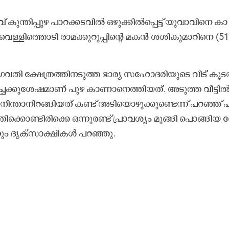
 കു​ന്തി​പ്പു​ഴ പാ​റ​ക്ക​ട​വി​ൽ ഒ​ഴു​ക്കി​ൽ​പ്പെ​ട്ട് യു​വാ​വി​നെ കാ​
​ള്ളി​ത്തൊ​ടി രാ​മ​ക്കു​റു​പ്പി​ന്‍റെ മ​ക​ൻ ശ​ശി​കു​മാ​റി​നെ (51
ഗ​വ​തി ക്ഷേ​ത്ര​ത്തി​ന​ടു​ത്ത ഭാ​ര്യ സ​ഹോ​ദ​രി​യു​ടെ വീ​ട് കൂ​ട
ഉ​ച്ച​ക്കു​ശേ​ഷ​മാ​ണ് പു​ഴ കാ​ണാ​നെ​ത്തി​യ​ത്. അ​ടു​ത്ത വീ​ട്ടി​ൽ
ൽ നീ​ന്താ​നി​റ​ങ്ങി​യ​ത് ക​ണ്ട് അ​ടി​യൊ​ഴു​ക്കു​ണ്ടെ​ന്ന് പ​റ​ഞ്ഞ് പ
ന്തി​ക്കൊ​ണ്ടി​രി​ക്കെ ഒ​ന്നു​ര​ണ്ട് പ്രാ​വ​ശ്യം മു​ങ്ങി പൊ​ങ്ങി​യ 
ും ദൃ​ക്സാ​ക്ഷി​ക​ൾ പ​റ​ഞ്ഞു.