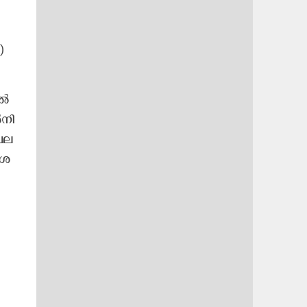
)
​ൽ
​നി​
​ല​
ശേ​