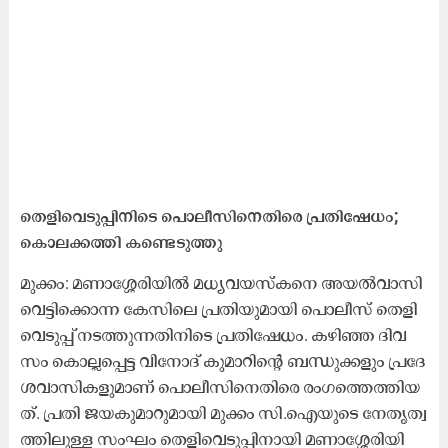
തെ​ളി​വെ​ടു​പ്പി​നി​ടെ പൊ​ലീ​സി​നെ​തി​രെ പ്ര​തി​ഷേ​ധം;
കൊ​ല​ക്ക​ത്തി ക​ണ്ടെ​ടു​ത്തു
മു​ക്കം: മ​ണാ​ശ്ശേ​രി​യി​ൽ മ​ധ്യ​വ​യ​സ്ക​നെ അ​യ​ൽ​വാ​സി
വെ​ട്ടി​ക്കൊ​ന്ന കേ​സി​ലെ പ്ര​തി​യു​മാ​യി പൊ​ലീ​സ് തെ​ളി​
വെ​ടു​പ്പ് ന​ട​ത്തു​ന്ന​തി​നി​ടെ പ്ര​തി​ഷേ​ധം. ക​ഴി​ഞ്ഞ ദി​വ​
സം കൊ​ല്ല​പ്പെ​ട്ട വി​നോ​ദ് കു​മാ​റി​ന്റെ ബ​ന്ധു​ക്ക​ളും പ്ര​ദേ​
ശ​വാ​സി​ക​ളു​മാ​ണ് പൊ​ലീ​സി​നെ​തി​രെ രം​ഗ​ത്തെ​ത്തി​യ​
ത്. പ്ര​തി ജ​യ​കു​മാ​റു​മാ​യി മു​ക്കം സി.​ഐ​യു​ടെ നേ​തൃ​ത്വ​
ത്തി​ലു​ള്ള സം​ഘം തെ​ളി​വെ​ടു​പ്പി​നാ​യി മ​ണാ​ശ്ശേ​രി​യി​