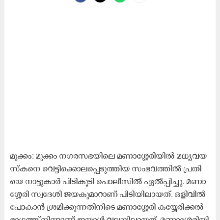
മു​ക്കം: മു​ക്കം ന​ഗ​ര​സ​ഭ​യി​ലെ മ​ണാ​ശ്ശേ​രി​യി​ൽ മ​ധ്യ​വ​യ​
സ്ക​നെ വെ​ട്ടി​ക്കൊ​ല​പ്പെ​ടു​ത്തി​യ സം​ഭ​വ​ത്തി​ൽ പ്ര​തി​
യെ നാ​ട്ടു​കാ​ർ പി​ടി​കൂ​ടി പൊ​ലീ​സി​ൽ ഏ​ൽ​പ്പി​ച്ചു. മ​ണാ​
ശ്ശേ​രി സ്വ​ദേ​ശി ജ​യ​കു​മാ​റാ​ണ് പി​ടി​യി​ലാ​യ​ത്. ഒ​ളി​വി​ൽ
പോ​കാ​ൻ ശ്ര​മി​ക്കു​ന്ന​തി​നി​ടെ മ​ണാ​ശ്ശേ​രി ക​യ്യേ​രി​ക്ക​ൽ
ഭാ​ഗ​ത്ത് നി​ന്നാ​ണ് ഇ​യാ​ൾ വ​ല​യിലായത്. മ​ണാ​ശ്ശേ​രി​യി​