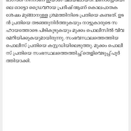
ലെ ഓ​ട്ടോ ഡ്രൈ​വ​റാ​യ പ്ര​ദീ​ഷ് ആ​ണ് കൊ​ല​പാ​ത​ക
ശേ​ഷം മു​ങ്ങാ​നു​ള്ള ശ്ര​മ​ത്തി​നി​ടെ പ്ര​തി​യെ ക​ണ്ട​ത്. ഉ​ട​
ൻ പ്ര​തി​യെ ത​ട​ഞ്ഞു​നി​ർ​ത്തു​ക​യും നാ​ട്ടു​കാ​രു​ടെ സ​
ഹാ​യ​ത്തോ​ടെ പി​ടി​കൂ​ടു​ക​യും മു​ക്കം പൊ​ലീ​സി​ൽ വി​വ​
ര​മ​റി​യി​ക്കു​ക​യു​മാ​യി​രു​ന്നു. സം​ഭ​വ​സ്ഥ​ല​ത്തെ​ത്തി​യ
പൊ​ലീ​സ് പ്ര​തി​യെ ക​സ്റ്റ​ഡി​യി​ലെ​ടു​ത്തു. മു​ക്കം പൊ​ലീ​
സ് പ്ര​തി​യെ സം​ഭ​സ്ഥ​ല​ത്തെ​ത്തി​ച്ച് തെ​ളി​വെ​ടു​പ്പ് പൂ​ർ​
ത്തി​യാ​ക്കി.