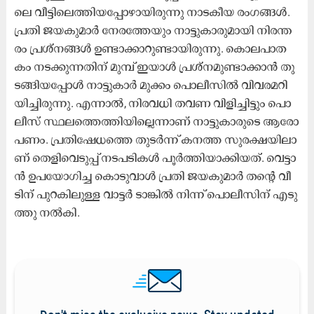
ലെ വീ​ട്ടി​ലെ​ത്തി​യ​പ്പോ​ഴാ​യി​രു​ന്നു നാ​ട​കീ​യ രം​ഗ​ങ്ങ​ൾ.
പ്ര​തി ജ​യ​കു​മാ​ർ നേ​ര​ത്തേ​യും നാ​ട്ടു​കാ​രു​മാ​യി നി​ര​ന്ത​
രം പ്ര​ശ്ന​ങ്ങ​ൾ ഉ​ണ്ടാ​ക്കാ​റു​ണ്ടാ​യി​രു​ന്നു. കൊ​ല​പാ​ത​
കം ന​ട​ക്കു​ന്ന​തി​ന് മു​മ്പ്​ ഇ​യാ​ൾ പ്ര​ശ്ന​മു​ണ്ടാ​ക്കാ​ൻ തു​
ട​ങ്ങി​യ​പ്പോ​ൾ നാ​ട്ടു​കാ​ർ മു​ക്കം പൊ​ലീ​സി​ൽ വി​വ​ര​മ​റി​
യി​ച്ചി​രു​ന്നു. എ​ന്നാ​ൽ, നി​ര​വ​ധി ത​വ​ണ വി​ളി​ച്ചി​ട്ടും പൊ​
ലീ​സ് സ്ഥ​ല​ത്തെ​ത്തി​യി​ല്ലെ​ന്നാ​ണ് നാ​ട്ടു​കാ​രു​ടെ ആ​രോ​
പ​ണം. പ്ര​തി​ഷേ​ധ​ത്തെ തു​ട​ർ​ന്ന് ക​ന​ത്ത സു​ര​ക്ഷ​യി​ലാ​
ണ് തെ​ളി​വെ​ടു​പ്പ് ന​ട​പ​ടി​ക​ൾ പൂ​ർ​ത്തി​യാ​ക്കി​യ​ത്. വെ​ട്ടാ​
ൻ ഉ​പ​യോ​ഗി​ച്ച കൊ​ടു​വാ​ൾ പ്ര​തി ജ​യ​കു​മാ​ർ ത​ന്റെ വീ​
ടി​ന് പു​റ​കി​ലു​ള്ള വാ​ട്ട​ർ ടാ​ങ്കി​ൽ നി​ന്ന് പൊ​ലീ​സി​ന് എ​ടു​
ത്തു ന​ൽ​കി.