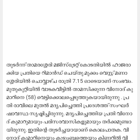
തു​ട​ർ​ന്ന് താ​മ​ര​ശ്ശേ​രി മ​ജി​സ്ട്രേ​റ്റ് കോ​ട​തി​യി​ൽ ഹാ​ജ​രാ​
ക്കി​യ പ്ര​തി​യെ റി​മാ​ൻ​ഡ് ചെ​യ്തു.മു​ക്കം വെ​സ്റ്റ് മ​ണാ​
ശ്ശേ​രി​യി​ൽ ചൊ​വ്വാ​ഴ്ച രാ​ത്രി 7.15 ഓ​ടെ​യാ​ണ് സം​ഭ​വം.
മു​തു​കു​റ്റി​യി​ൽ വാ​ട​ക​വീ​ട്ടി​ൽ താ​മ​സി​ക്കു​ന്ന വി​നോ​ദ് കു​
മാ​റി​നെ (58) വെ​ട്ടി​ക്കൊ​ല​പ്പെ​ടു​ത്തു​ക​യാ​യി​രു​ന്നു . പ്ര​
തി രാ​വി​ലെ മു​ത​ൽ മ​ദ്യ​പി​ച്ചെ​ത്തി പ്ര​ദേ​ശ​ത്ത് സം​ഘ​ർ​
ഷാ​വ​സ്ഥ സൃ​ഷ്ടി​ച്ചി​രു​ന്നു. മ​ദ്യ​പി​ച്ചെ​ത്തി​യ പ്ര​തി വി​നോ​
ദ് കു​മാ​റു​മാ​യും പ​രി​സ​ര​വാ​സി​ക​ളു​മാ​യും ത​ർ​ക്ക​മു​ണ്ടാ​
യി​രു​ന്നു. ഇ​തി​ന്റെ തു​ട​ർ​ച്ച​യാ​യാ​ണ് കൊ​ല​പാ​ത​ക. വി​
നോ​ദ് കു​മാ​റി​നെ​യും കു​ടും​ബ​ത്തെ​യും കി​ണ​റി​ൽ വി​