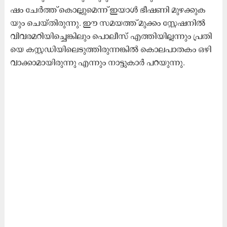
ഷം ചേ​ർ​ത്ത് കൊ​ല്ലു​മെ​ന്ന് ഇ​യാ​ൾ ഭീ​ഷ​ണി മു​ഴ​ക്കു​ക​
യും ചെ​യ്തി​രു​ന്നു. ഈ ​സ​മ​യ​ത്ത് മു​ക്കം സ്റ്റേ​ഷ​നി​ൽ
വി​വ​ര​മ​റി​യി​ച്ചെ​ങ്കി​ലും പൊ​ലീ​സ് എ​ത്തി​യി​ല്ല​ന്നും പ്ര​തി​
യെ ക​സ്റ്റ​ഡി​യി​ലെ​ടു​ത്തി​രു​ന്ന​ങ്കി​ൽ കൊ​ല​പാ​ത​കം ഒ​ഴി​
വാ​ക്കാ​മാ​യി​രു​ന്നു എ​ന്നും നാ​ട്ടു​കാ​ർ പ​റ​യു​ന്നു.