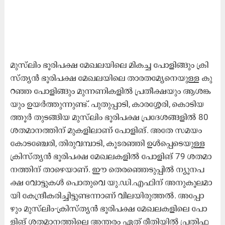
മു​സ്‍ലിം ഭൂ​രി​പ​ക്ഷ മേ​ഖ​ല​യി​ലെ മി​ക​ച്ച പോ​ളി​ങ്ങും ക്രി​
സ്ത്യ​ൻ ഭൂ​രി​പ​ക്ഷ മേ​ഖ​ല​യി​ലെ താ​ര​ത​മ്യേ​നെ​യു​ള്ള കു​
റ​ഞ്ഞ പോ​ളി​ങ്ങും മു​ന്ന​ണി​ക​ളി​ൽ പ്ര​തീ​ക്ഷ​യും ആ​ശ​ങ്ക​
യും ഉ​യ​ർ​ത്തു​ന്നു​ണ്ട്. പു​തു​പ്പാ​ടി, കാ​ര​ശ്ശേ​രി, കൊ​ടി​യ​
ത്തൂ​ർ തു​ട​ങ്ങി​യ മു​സ്‍ലിം ഭൂ​രി​പ​ക്ഷ പ്ര​ദേ​ശ​ങ്ങ​ളി​ൽ 80
ശ​ത​മാ​ന​ത്തി​ന് മു​ക​ളി​ലാ​ണ് പോ​ളി​ങ്. അ​തേ സ​മ​യം
കോ​ട​ഞ്ചേ​രി, തി​രു​വ​മ്പാ​ടി, കൂs​ര​ഞ്ഞി ഉ​ൾ​പ്പെ​ടെ​യു​ള്ള
ക്രി​സ്ത്യ​ൻ ഭൂ​രി​പ​ക്ഷ മേ​ഖ​ല​ക​ളി​ൽ പോ​ളി​ങ് 79 ശ​ത​മാ​
ന​ത്തി​ന് താ​ഴെ​യാ​ണ്. ഈ ​തെ​ര​ഞ്ഞെ​ടു​പ്പി​ൽ ന്യൂ​ന​പ​
ക്ഷ വോ​ട്ടു​ക​ൾ പൊ​തു​വെ യു.​ഡി.​എ​ഫി​ന് അ​നു​കൂ​ല​മാ​
യി കേ​ന്ദ്രീ​ക​രി​ച്ചി​ട്ടു​ണ്ട​ന്നാ​ണ് വി​ല​യി​രു​ത്ത​ൽ. അ​പ്പോ​
ഴും മു​സ്‍ലിം-​ക്രി​സ്ത്യ​ൻ ഭൂ​രി​പ​ക്ഷ മേ​ഖ​ല​ക​ളി​ലെ പോ​
ളി​ങ് ശ​ത​മാ​ന​ത്തി​ലെ അ​ന്ത​രം ഏ​ത് രീ​തി​യി​ൽ പ്ര​തി​ഫ​