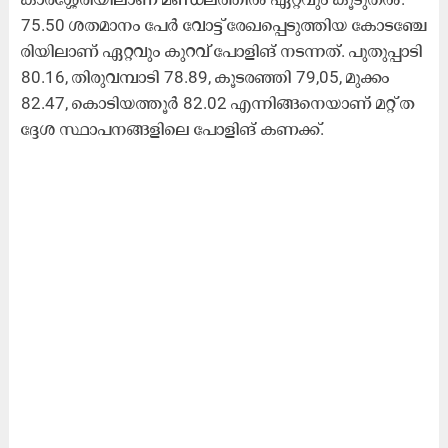
75.50 ശ​ത​മാ​നം പേ​ർ വോ​ട്ട് രേ​ഖ​പ്പെ​ടു​ത്തി​യ കോ​ട​ഞ്ചേ​
രി​യി​ലാ​ണ് ഏ​റ്റ​വും കു​റ​വ് പോ​ളി​ങ് ന​ട​ന്ന​ത്. പു​തു​പ്പാ​ടി
80.16, തി​രു​വ​മ്പാ​ടി 78.89, കൂ​ട​ര​ഞ്ഞി 79,05, മു​ക്കം
82.47, കൊ​ടി​യ​ത്തൂ​ർ 82.02 എ​ന്നി​ങ്ങ​നെ​യാ​ണ് മ​റ്റ് ത​
ദ്ദേ​ശ സ്ഥാ​പ​ന​ങ്ങ​ളി​ലെ പോ​ളി​ങ് ക​ണ​ക്ക്.