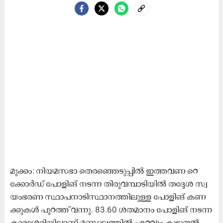
മു​ക്കം: നി​യ​മ​സ​ഭാ തെ​ര​ഞ്ഞെ​ടു​പ്പി​ൽ ഇ​ത്ത​വ​ണ റെ​
ക്കോ​ർ​ഡ് പോ​ളി​ങ് ന​ട​ന്ന തി​രു​വ​മ്പാ​ടി​യി​ൽ ത​ദ്ദേ​ശ സ്വ​
യം​ഭ​ര​ണ സ്ഥാ​പ​നാ​ടി​സ്ഥാ​ന​ത്തി​ലു​ള്ള പോ​ളി​ങ് ക​ണ​
ക്കു​ക​ൾ പു​റ​ത്ത് വ​ന്നു. 83.60 ശ​ത​മാ​നം പോ​ളി​ങ് ന​ട​ന്ന
കാ​ര​ശ്ശേ​രി​യി​ലാ​ണ് മ​ണ്ഡ​ല​ത്തി​ൽ ഏ​റ്റ​വും കൂ​ടു​ത​ൽ.