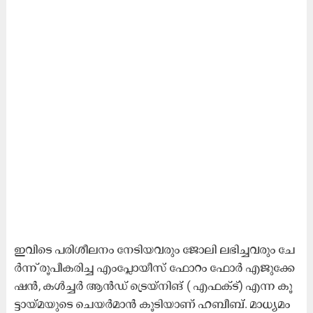
ഇ​വി​ടെ പ​രി​ശീ​ല​നം നേ​ടി​യ​വ​രും ജോ​ലി ല​ഭി​ച്ച​വ​രും ചേ​
ർ​ന്ന് രൂ​പീ​ക​രി​ച്ച എം​പ്ലോ​യീ​സ് ഫോ​റം ഫോ​ർ എ​ജു​ക്കേ​
ഷ​ൻ, ക​ൾ​ച്ച​ർ ആ​ൻ​ഡ്​ ട്രെ​യ്​​നി​ങ്​ ( എ​ഫ​ക്ട്) എ​ന്ന കൂ​
ട്ടാ​യ്മ​യു​ടെ ചെ​യ​ർ​മാ​ൻ കൂ​ടി​യാ​ണ് ഹ​ബീ​ബ്. മാ​ധ്യ​മം