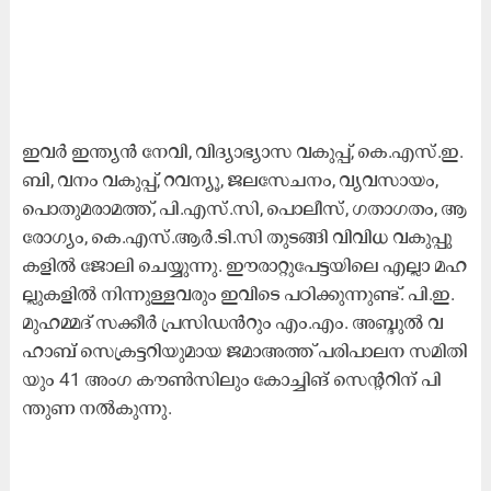
ഇ​വ​ർ ഇ​ന്ത്യ​ൻ നേ​വി, വി​ദ്യാ​ഭ്യാ​സ വ​കു​പ്പ്, കെ.​എ​സ്.​ഇ.​
ബി, വ​നം വ​കു​പ്പ്, റ​വ​ന്യൂ, ജ​ല​സേ​ച​നം, വ്യ​വ​സാ​യം,
പൊ​തു​മ​രാ​മ​ത്ത്, പി.​എ​സ്.​സി, പൊ​ലീ​സ്, ഗ​താ​ഗ​തം, ആ​
രോ​ഗ്യം, കെ.​എ​സ്.​ആ​ർ.​ടി.​സി തു​ട​ങ്ങി വി​വി​ധ വ​കു​പ്പു​
ക​ളി​ൽ ജോ​ലി ചെ​യ്യു​ന്നു. ഈ​രാ​റ്റു​പേ​ട്ട​യി​ലെ എ​ല്ലാ മ​ഹ​
ല്ലു​ക​ളി​ൽ നി​ന്നു​ള്ള​വ​രും ഇ​വി​ടെ പ​ഠി​ക്കു​ന്നു​ണ്ട്. പി.​ഇ.
മു​ഹ​മ്മ​ദ് സ​ക്കീ​ർ പ്ര​സി​ഡ​ൻ​റും എം.​എം. അ​ബ്ദു​ൽ വ​
ഹാ​ബ് സെ​ക്ര​ട്ട​റി​യു​മാ​യ ജ​മാ​അ​ത്ത് പ​രി​പാ​ല​ന സ​മി​തി​
യും 41 അം​ഗ കൗ​ൺ​സി​ലും കോ​ച്ചി​ങ്​ സെ​ന്‍റ​റി​ന് പി​
ന്തു​ണ ന​ൽ​കു​ന്നു.