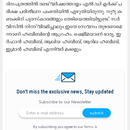
ദി​ന​പ​ത്ര​ത്തി​ൽ ര​ണ്ട് വ​ർ​ഷ​ത്തോ​ളം എ​ൽ.​ഡി ക്ല​ർ​ക്ക് പ​
രീ​ക്ഷ പ​രി​ശീ​ല​ന പം​ക്തി​യി​ൽ എ​ഴു​തി​യി​രു​ന്നു. നൂ​റു ക​
ണ​ക്കി​ന് പു​ര​സ്​​കാ​ര​ങ്ങ​ളും തേ​ടി​യെ​ത്തി​യി​ട്ടു​ണ്ട്. സ​ർ​
വി​സി​ൽ നി​ന്ന് വി​ര​മി​ച്ചാ​ലും ഇ​തേ സേ​വ​നം തു​ട​ര​ണ​മെ​
ന്നാ​ണ് ഹ​ബീ​ബി​ന്‍റെ ആ​ഗ്ര​ഹം. ഷെ​മീ​മ​യാ​ണ്​ ഭാ​ര്യ. ഇ​
ർ​ഫാ​ൻ ഹ​ബീ​ബ്, ആ​ലി​യ ഹ​ബീ​ബ്, ആ​ദി​ല ഹ​ബീ​ബ്,
ഇ​മ്രാ​ൻ ഹ​ബീ​ബ് എ​ന്നി​വ​ർ മ​ക്ക​ളും.
Don't miss the exclusive news, Stay updated
Subscribe to our Newsletter
By subscribing you agree to our
Terms &