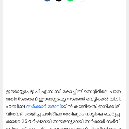
ഈ​രാ​റ്റു​പേ​ട്ട: പി.​എ​സ്.​സി കോ​ച്ചി​ങ്​ സെ​ന്‍റ​റി​ലെ പ​ഠ​ന​
ത്തി​നി​ട​ക്കാ​ണ്​ ഈ​രാ​റ്റു​പേ​ട്ട ന​ട​ക്ക​ൽ വെ​ട്ടി​ക്ക​ൽ വി.​ടി.
ഹ​ബീ​ബ്
സ​ർ​ക്കാ​ർ ജോ​ലി
​യി​ൽ ക​യ​റി​യ​ത്. ത​നി​ക്ക്​ ജീ​
വി​ത​വ​ഴി തെ​ളി​ച്ച പ​രി​ശീ​ല​ന​ത്തി​ലൂ​ടെ നാ​ട്ടി​ലെ ചെ​റു​പ്പ​
ക്കാ​രെ 25 വ​ർ​ഷ​മാ​യി സൗ​ജ​ന്യ​മാ​യി സ​ർ​ക്കാ​ർ സ​ർ​വി​
സി​ലേ​ക്ക്​ കൈ​പി​ടി​ച്ചു ന​ട​ത്തു​ക​യാ​ണ്​ ഹ​ബീ​ബ്​ ഇ​പ്പോ​