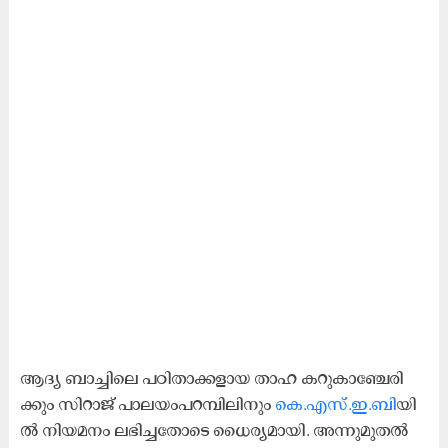
ആ​ദ്യ ബാ​ച്ചി​ലെ പ​ഠി​താ​ക്ക​ളാ​യ താ​ഹ ക​റു​കാ​ഞ്ചേ​രി​
ക്കും സി​റാ​ജ് പാ​ല​യം​പ​റ​മ്പി​ലി​നും
കെ.​എ​സ്.​ഇ.​ബി​
യി​
ൽ നി​യ​മ​നം ല​ഭി​ച്ച​തോ​ടെ ധൈ​ര്യ​മാ​യി. ​അ​ന്നു​മു​ത​ൽ