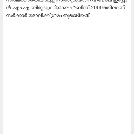
ൾ. എം.​എ ബി​രു​ദ​ധാ​രി​യാ​യ ഹ​ബീ​ബ് 2000ത്തി​ലാ​ണ്​
സ​ർ​ക്കാ​ർ ജോ​ലി​ക്ക്​ ശ്ര​മം തു​ട​ങ്ങി​യ​ത്.