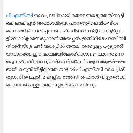
പി.​എ​സ്.​സി
കോ​ച്ചി​ങ്ങി​നാ​യി തെ​ര​ഞ്ഞെ​ടു​ത്ത​ത് നാ​ട്ടി​
ലെ ലാ​ലി​ച്ച​ൻ അ​ക്കാ​ദ​മി​യെ. പ​ഠ​ന​ത്തി​ലെ മി​ക​വ് ക​
ണ്ടെ​ത്തി​യ ലാ​ലി​ച്ച​നാ​ണ് ഹ​ബീ​ബി​നെ മ​റ്റ് സെ​ന്‍റ​റു​ക​
ളി​ലേ​ക്ക് ക്ലാ​സെ​ടു​ക്കാ​ൻ അ​യ​ച്ച​ത്. ഇ​തി​നി​ടെ ഹ​ബീ​ബി​
ന്​ ര​ജി​സ്ട്രേ​ഷ​ൻ വ​കു​പ്പി​ൽ ജോ​ലി ത​ര​പ്പെ​ട്ടു. കൂ​ടു​ത​ൽ
യു​വാ​ക്ക​ളെ ഈ ​മേ​ഖ​ല​യി​ലേ​ക്ക് കൊ​ണ്ടു വ​ര​ണ​മെ​ന്ന
ആ​ഗ്ര​ഹ​ത്തി​ലാ​ണ്, സ​ർ​ക്കാ​ർ ജോ​ലി അ​ത്ര ആ​ക​ർ​ഷ​ക​
മാ​യി ക​രു​തി​യി​ട്ടി​ല്ലാ​ത്ത നാ​ട്ടി​ൽ പി.​എ​സ്.​സി കോ​ച്ചി​ങ്​
തു​ട​ങ്ങി വെ​ച്ച​ത്. മ​ഹ​ല്ല് കൗ​ൺ​സി​ൽ ഹാ​ൾ വി​ട്ടു​ന​ൽ​കി
നൈ​നാ​ർ പ​ള്ളി അ​ധി​കൃ​ത​ർ കൂ​ടെ​നി​ന്നു.