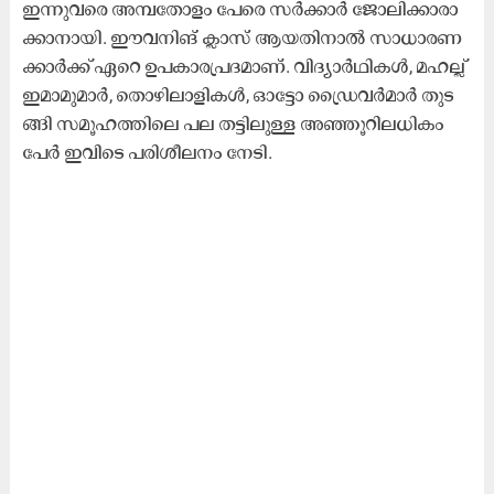
ഇ​ന്നു​വ​രെ അ​മ്പ​തോ​ളം പേ​രെ സ​ർ​ക്കാ​ർ ജോ​ലി​ക്കാ​രാ​
ക്കാ​നാ​യി. ഈ​വ​നി​ങ്​ ക്ലാ​സ്​ ആ​യ​തി​നാ​ൽ സാ​ധാ​ര​ണ​
ക്കാ​ർ​ക്ക്​ ഏ​റെ ഉ​പ​കാ​ര​പ്ര​ദ​മാ​ണ്. വി​ദ്യാ​ർ​ഥി​ക​ൾ, മ​ഹ​ല്ല്
ഇ​മാ​മു​മാ​ർ, തൊ​ഴി​ലാ​ളി​ക​ൾ, ഓ​ട്ടോ ഡ്രൈ​വ​ർ​മാ​ർ തു​ട​
ങ്ങി സ​മൂ​ഹ​ത്തി​ലെ പ​ല ത​ട്ടി​ലു​ള്ള അ​ഞ്ഞൂ​റി​ല​ധി​കം
പേ​ർ ഇ​വി​ടെ പ​രി​ശീ​ല​നം നേ​ടി.