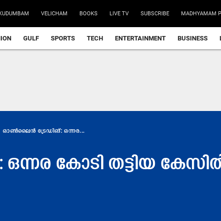
KUDUMBAM
VELICHAM
BOOKS
LIVE TV
SUBSCRIBE
MADHYAMAM P
NION
GULF
SPORTS
TECH
ENTERTAINMENT
BUSINESS
ഓൺലൈൻ ട്രേഡിങ്​: ഒന്നര...
ഒന്നര കോടി തട്ടിയ കേസിൽ 