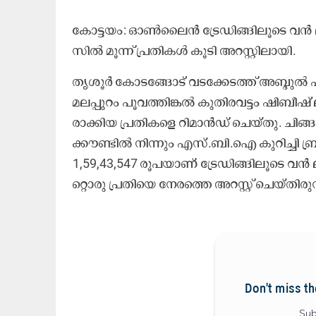
കോ​ട്ട​യം: ഓ​ൺ​ലൈ​ൻ ട്രേ​ഡി​ങ്ങി​ലൂ​ടെ വ​ൻ ല
സി​ൽ മൂ​ന്ന്​ പ്ര​തി​ക​ൾ കൂ​ടി അ​റ​സ്റ്റി​ലാ​യി.
തൃ​ശൂ​ർ കോ​ട​ങ്ങോ​ട് വ​ട​ക്കേ​ട​ത്ത് അ​ബ്ദു​ൽ ഷു
മ​ല​പ്പു​റം പൂ​വ​ത്തി​ങ്ക​ൽ കു​തി​ര​വ​ട്ടം ഷി​ബീ
രാ​ക്കി​യ പ്ര​തി​ക​ളെ റി​മാ​ൻ​ഡ് ചെ​യ്തു. ചി​ങ്ങ
ക്കൗ​ണ്ടി​ൽ നി​ന്നും എ​സ്.​ബി.​ഐ കു​റി​ച്ചി ബ
1,59,43,547 രൂ​പ​യാ​ണ്​ ട്രേ​ഡി​ങ്ങി​ലൂ​ടെ വ​ൻ 
റ്റൊ​രു പ്ര​തി​യെ നേ​ര​ത്തെ അ​റ​സ്റ്റ് ചെ​യ്തി​രു​
Don't miss th
Sub