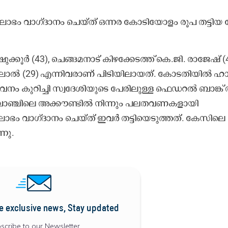
ാ​ഭം വാ​ഗ്ദാ​നം ചെ​യ്ത്​ ഒ​ന്ന​ര കോ​ടി​യോ​ളം രൂ​പ ത​ട്ടി​യ 
​ക്കൂ​ർ (43), ചെ​ങ്ങ​മ​നാ​ട് കി​ഴ​ക്കേ​ട​ത്ത് കെ.​ജി. രാ​ജേ​ഷ് (
​ഷ് ലാ​ൽ (29) എ​ന്നി​വ​രാ​ണ് പി​ടി​യി​ലാ​യ​ത്. കോ​ട​തി​യി​ൽ ഹാ
​വ​നം കു​റി​ച്ചി സ്വ​ദേ​ശി​യു​ടെ പേ​രി​ലു​ള്ള ഫെ​ഡ​റ​ൽ ബാ​ങ്ക്
്രാ​ഞ്ചി​ലെ അ​ക്കൗ​ണ്ടി​ൽ നി​ന്നും പ​ല​ത​വ​ണ​ക​ളാ​യി
ലാ​ഭം വാ​ഗ്ദാ​നം ചെ​യ്ത്​ ഇ​വ​ർ ത​ട്ടി​യെ​ടു​ത്ത​ത്. കേ​സി​ലെ 
ന്നു.
e exclusive news, Stay updated
scribe to our Newsletter