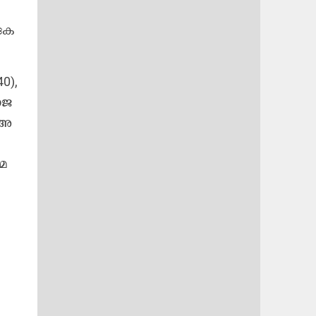
കേ​
40),
​ജ​
 അ​
മ​