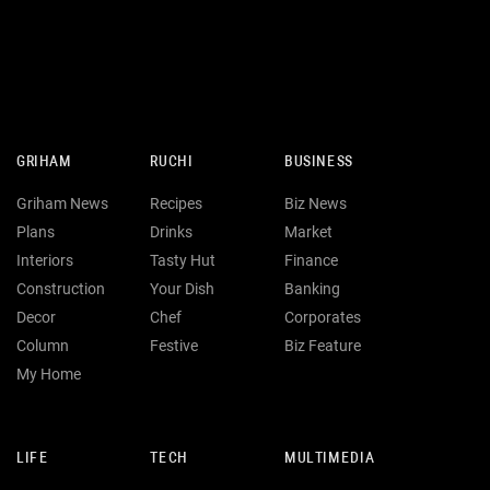
GRIHAM
RUCHI
BUSINESS
Griham News
Recipes
Biz News
Plans
Drinks
Market
Interiors
Tasty Hut
Finance
Construction
Your Dish
Banking
Decor
Chef
Corporates
Column
Festive
Biz Feature
My Home
LIFE
TECH
MULTIMEDIA