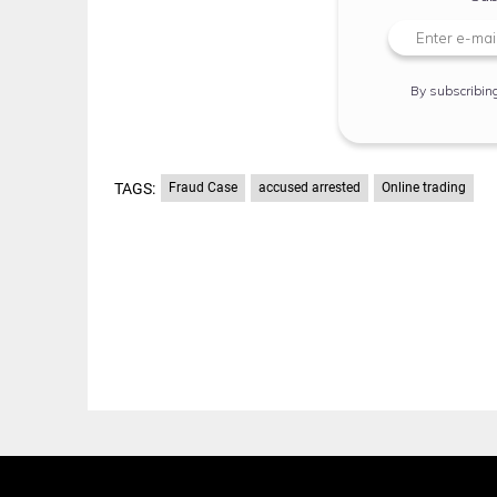
By subscribin
TAGS:
Fraud Case
accused arrested
Online trading