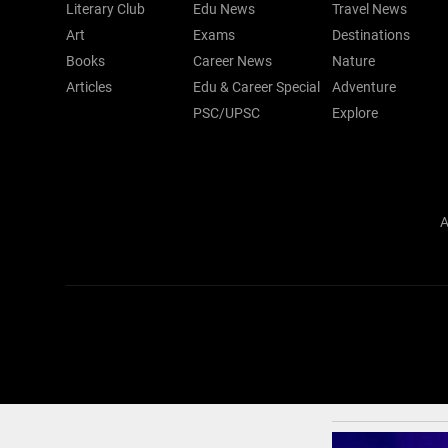
Literary Club
Edu News
Travel News
Art
Exams
Destinations
Books
Career News
Nature
Articles
Edu & Career Special
Adventure
PSC/UPSC
Explore
A