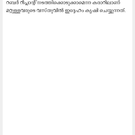
റബർ റീപ്ലാന്റ് നടത്തിക്കൊടുക്കാമെന്ന കരാറിലാണ്
മറ്റുള്ളവരുടെ വസ്തുവിൽ ഇദ്ദേഹം കൃഷി ചെയ്യുന്നത്.