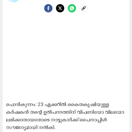
പൊൻകുന്നം: 23 ഏക്കറിൽ കൈതകൃഷിയുള്ള
കർഷകൻ തന്റെ ഉൽപന്നത്തിന് വിപണിയോ വിലയോ
ലഭിക്കാതായതോടെ നാട്ടുകാർക്ക് പൈനാപ്പിൾ
സൗജന്യമായി നൽകി.