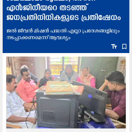
എൻജിനീയറെ തടഞ്ഞ്
ജനപ്രതിനിധികളുടെ പ്രതിഷേധം
ജൽ ജീവൻ മിഷൻ പദ്ധതി എല്ലാ പ്രദേശങ്ങളിലും
നടപ്പാക്കണമെന്ന് ആവശ്യം
text_fields
bookmark_border