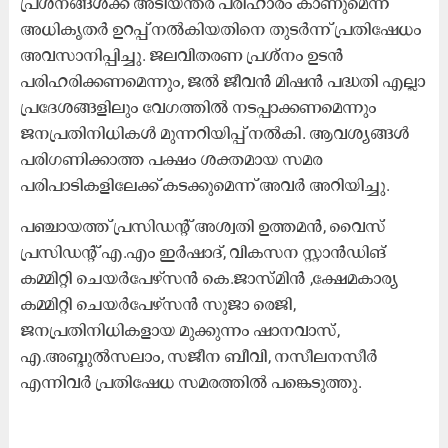
പ്രശ്നങ്ങൾക്ക് അടിയന്തര പരിഹാരം കാണുമെന്ന്
അധികൃതർ ഉറപ്പ് നൽകിയതിനെ തുടർന്ന് പ്രതിഷേധം
അവസാനിപ്പിച്ചു. ജലവിതരണ പ്രശ്നം ഉടൻ
പരിഹരിക്കണമെന്നും, ജൽ ജീവൻ മിഷൻ പദ്ധതി എല്ലാ
പ്രദേശങ്ങളിലും വേഗത്തിൽ നടപ്പാക്കണമെന്നും
ജനപ്രതിനിധികൾ മുന്നറിയിപ്പ് നൽകി. ആവശ്യങ്ങൾ
പരിഗണിക്കാത്ത പക്ഷം ശക്തമായ സമര
പരിപാടികളിലേക്ക് കടക്കുമെന്ന് അവർ അറിയിച്ചു.
പഞ്ചായത്ത് പ്രസിഡന്റ് അശ്വതി ഉത്തമൻ, വൈസ്
പ്രസിഡന്റ് എ.എം ഇർഷാദ്, വികസന സ്റ്റാൻഡിങ്
കമ്മിറ്റി ചെയർപേഴ്സൻ കെ.ജാസ്മിൻ ,ക്ഷേമകാര്യ
കമ്മിറ്റി ചെയർപേഴ്സൻ സുജാ രെജി,
ജനപ്രതിനിധികളായ മുക്കുന്നം ഷാനവാസ്,
എ.അബ്ദുൽസലാം, സജീന ബീവി, നസീലനസീർ
എന്നിവർ പ്രതിഷേധ സമരത്തിൽ പങ്കെടുത്തു.