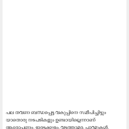
പല തവണ ബന്ധപ്പെട്ട വകുപ്പിനെ സമീപിച്ചിട്ടും
യാതൊരു നടപടികളും ഉണ്ടായില്ലെന്നാണ്
ആരോപണം. ഇരട്ടക്കുളം, വട്ടത്താമര, പാറമുകൾ,