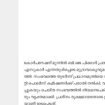
കോ​ർ​പ​റേ​ഷ​ന്​ മു​ന്നി​ൽ ബി.​ജെ.​പി​ക്കാ​ർ പ്ര​
എ​സു​കാ​ർ എ​ന്ന​തു​ൾ​പ്പെ​ടെ മു​ദ്രാ​വാ​ക്യ​വു​മ
ത്തി. സം​ഭ​വ​ത്തെ തു​ട​ർ​ന്ന്​ പ്ര​ധാ​ന​മ​ന്ത്രി​
റ്റി പൊ​ലീ​സ്​ ക​മീ​ഷ​ണ​ർ​ക്ക്​ പ​രാ​തി ന​ൽ​കി.
പ്പു​ക​യും ചെ​യ്ത സം​ഭ​വ​ത്തി​ൽ നി​യ​മ​ന​ട​പ​ടി 
രും വ്യ​ക്ത​മാ​ക്കി. പ്ര​ശ്നം രൂ​ക്ഷ​മാ​യ​തോ​ട
യാ​ണ്​ ഇ​ട​പെ​ട്ട​ത്.