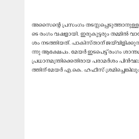
അ​സൈ​ന്‍റെ പ്ര​സം​ഗം ത​ട​സ്സ​പ്പെ​ടു​ത്താ​നു​ള
ടെ രം​ഗം വ​ഷ​ളാ​യി. ഇ​രു​കൂ​ട്ട​രും ത​മ്മി​ൽ വാ​ക്
ശം ന​ട​ത്തി​യ​ത്. പാ​കി​സ്താ​ന്​ ജ​യ്​​വി​ളി​ക്ക
ന്നു ആ​ക്ഷേ​പം. മേ​യ​ർ ഇ​ട​പെ​ട്ട്​ രം​ഗം ശാ​ന്ത​മ
പ്ര​ധാ​ന​മ​ന്ത്രി​ക്കെ​തി​രാ​യ പ​രാ​മ​ർ​ശം പി​ൻ​വ​ലി
ത്തി​ന്​ മേ​യ​ർ എ.​കെ. ഹ​ഫീ​സ്​ ശ്ര​മി​ച്ചെ​ങ്കി​