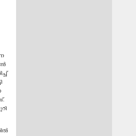
്ന​
​ൺ​
്ച്​
ി​
​
ട്.
​റി​
തി​ൽ