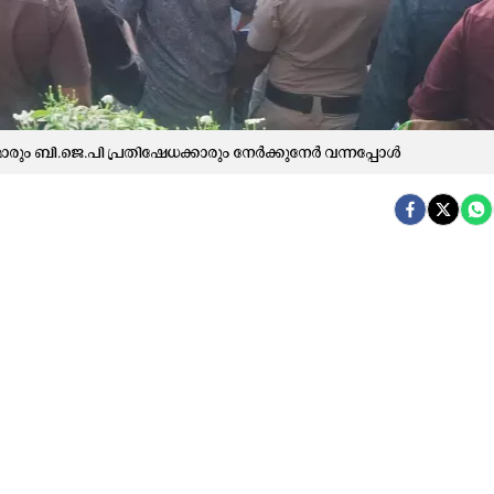
ാ​രും ബി.​ജെ.​പി പ്ര​തി​ഷേ​ധ​ക്കാ​രും നേ​ർ​ക്കു​നേ​ർ വ​ന്ന​പ്പോ​ൾ