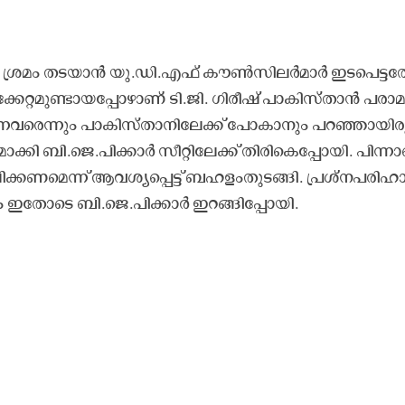
്ള ശ്ര​മം ത​ട​യാ​ൻ യു.​ഡി.​എ​ഫ്​ കൗ​ൺ​സി​ല​ർ​മാ​ർ ഇ​ട​പെ​ട്ട​
കേ​റ്റ​മു​ണ്ടാ​യ​പ്പോ​ഴാ​ണ് ടി.​ജി. ഗി​രീ​ഷ്​ പാ​കി​സ്താ​ൻ പ​രാ​മ​
ു​ന്ന​വ​രെ​ന്നും പാ​കി​സ്താ​നി​ലേ​ക്ക്​ പോ​കാ​നും പ​റ​ഞ്ഞാ​യി​രു
ാ​ക്കി ബി.​ജെ.​പി​ക്കാ​ർ സീ​റ്റി​ലേ​ക്ക്​ തി​രി​കെ​പ്പോ​യി. പി​ന്നാ
​ക്ക​ണ​മെ​ന്ന്​ ആ​വ​ശ്യ​പ്പെ​ട്ട്​ ബ​ഹ​ളം​തു​ട​ങ്ങി. പ്ര​ശ്ന​പ​രി​ഹാ
ലും ഇ​തോ​ടെ ബി.​​ജെ.​പി​ക്കാ​ർ ഇ​റ​ങ്ങി​പ്പോ​യി.