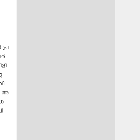
പ്ര​
​ർ​
​ളി​
റ​
വി​
ി അ​
ധ​
ി​