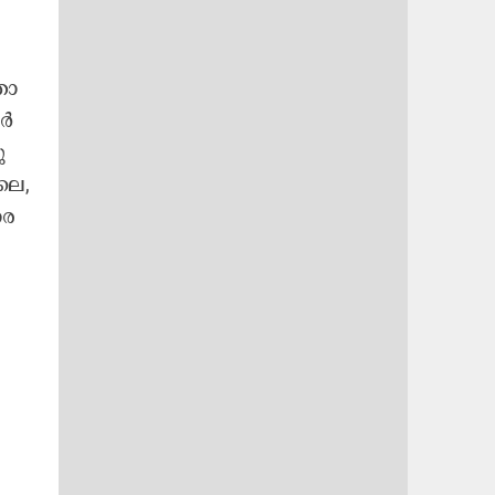
തോ​
ർ​
​
​ലെ,
​ര​