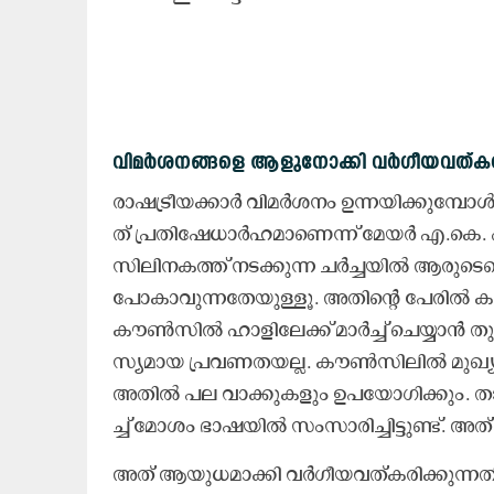
വി​മ​ർ​ശ​ന​ങ്ങ​ളെ ആ​ളു​നോ​ക്കി വ​ർ​ഗീ​യ​വ​ത്​​ക​ര
രാ​ഷ​ട്രീ​യ​ക്കാ​ർ വി​മ​ർ​ശ​നം ഉ​ന്ന​യി​ക്കു​മ്പോ​ൾ
ത്​ പ്ര​തി​ഷേ​ധാ​ർ​ഹ​മാ​ണെന്ന് മേയർ എ.കെ. 
സി​ലി​ന​ക​ത്ത്​ ന​ട​ക്കു​ന്ന ച​ർ​ച്ച​യി​ൽ ആ​രു​ടെ
പോ​കാ​വു​ന്ന​തേ​യു​ള്ളൂ. അ​തി​ന്‍റെ പേ​രി​ൽ കൗ​ൺ
കൗ​ൺ​സി​ൽ ഹാ​ളി​ലേ​ക്ക്​ മാ​ർ​ച്ച്​ ചെ​യ്യാ​ൻ ത
സ്യ​മാ​യ പ്ര​വ​ണ​ത​യ​ല്ല. കൗ​ൺ​സി​ലി​ൽ മു​ഖ്യ​മ​ന
അ​തി​ൽ പ​ല വാ​ക്കു​ക​ളും ഉ​പ​യോ​ഗി​ക്കും. താ​ൻ​
ച്ച്​ മോ​ശം ഭാ​ഷ​യി​ൽ സം​സാ​രി​ച്ചി​ട്ടു​ണ്ട്. അ​ത്
അ​ത്​ ആ​യു​ധ​മാ​ക്കി വ​ർ​ഗീ​യ​വ​ത്ക​രി​ക്കു​ന്ന​