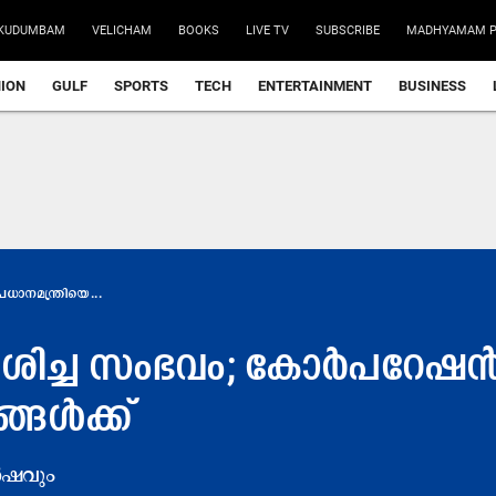
KUDUMBAM
VELICHAM
BOOKS
LIVE TV
SUBSCRIBE
MADHYAMAM P
NION
GULF
SPORTS
TECH
ENTERTAINMENT
BUSINESS
്രധാനമന്ത്രിയെ...
ിമർശിച്ച സംഭവം; കോർപറേ
ങൾക്ക്
ർ​ഷ​വും