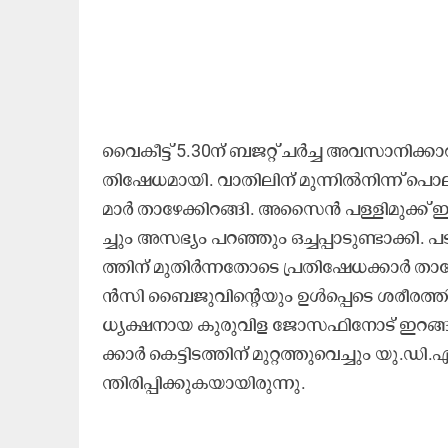
വൈ​കീ​ട്ട്​ 5.30ന്​ ​ബ​ജ​റ്റ്​ ച​ർ​ച്ച അ​വ​സാ​നി​
തി​ഷേ​ധ​മാ​യി. ​വാ​തി​ലി​ന്​ മു​ന്നി​ൽ​നി​ന്ന്​ 
മാ​ർ താ​ഴേ​ക്കി​റ​ങ്ങി. അ​സൈ​ൻ പ​ള്ളി​മു​ക്ക്​ ഇ​റ
ച്ചും അ​സ​ഭ്യം പ​റ​ഞ്ഞും ഒ​ച്ച​പ്പാ​ടു​ണ്ടാ​ക്കി.
ത്തി​ന്​ മു​തി​ർ​ന്ന​തോ​​ടെ പ്ര​തി​ഷേ​ധ​ക്കാ​ർ ത
ൻ​സി ബൈ​ജു​വി​ന്‍റെ​യും ഉ​ൾ​പ്പെ​ടെ ശ​രീ​ര​ത്
ധ്യ​ക്ഷ​നാ​യ കു​രു​വി​ള ജോ​സ​ഫി​നോ​ട്​ ഇ​റ​ങ്ങി​
ക്കാ​ർ കെ​ട്ടി​ട​ത്തി​ന്​ മു​റ്റ​ത്തു​വെ​ച്ചും യു.
ന്തി​രി​പ്പി​ക്കു​ക​യാ​യി​രു​ന്നു.