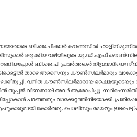
ക്കാ​റാ​യ​തോ​ടെ ബി.​ജെ.​പി​ക്കാ​ർ കൗ​ൺ​സി​ൽ ഹാ​ളി​ന്​ മു​ന്നി​ൽ​ 
പൊ​ലീ​സു​കാ​ർ ഒ​രു​ക്കി​യ വ​ഴി​യി​ലൂ​ടെ യു.​ഡി.​എ​ഫ്​ കൗ​ൺ​സി​ല
​ങ്ങി​യ​പ്പോ​ൾ ബി.​ജെ.​പി പ്ര​വ​ർ​ത്ത​ക​ർ തീ​വ്ര​വാ​ദി​യെ​ന്ന്​ വി
 പ​ടി​​ക്കെ​ട്ടി​ൽ താ​ഴെ അ​സൈ​നും കൗ​ൺ​സി​ല​ർ​മാ​രും വാ​ക്കേ​റ്
ാ​ഴേ​ക്ക്​ തു​പ്പി. വ​നി​ത കൗ​ൺ​സി​ല​ർ​മാ​രാ​യ ഷൈ​മ​യു​ടെ​യും 
തി​ൽ തു​പ്പ​ൽ വീ​ണ​താ​യി അ​വ​ർ ആ​രോ​പി​ച്ചു. സ്ഥി​രം​സ​മി​ത
പ്പോ​കാ​ൻ പ​റ​ഞ്ഞ​തും വാ​ക്കേ​റ്റ​ത്തി​നി​ട​യാ​ക്കി. പ്ര​തി​ഷേ​
​ഡി.​എ​ഫു​കാ​രു​മാ​യി കോ​ർ​ത്തു. പൊ​ലീ​സും മേ​യ​റും ഇ​ട​പെ​ട്ട്​ പ