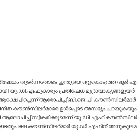
തി​ഷേ​ധം തു​ട​ർ​ന്ന​തോ​​ടെ ഇ​ന്ത്യ​യെ ഒ​റ്റു​കൊ​ടു​ത്ത ആ​ർ.​എ​
ാ​യി യു.​ഡി.​എ​ഫു​കാ​രും പ്ര​തി​ഷേ​ധ മു​ദ്രാ​വാ​ക്യ​ങ്ങ​ളു​യ​ർ​
യെ ആ​ക്ഷേ​പി​ച്ചെ​ന്ന് ആ​രോ​പി​ച്ച്​ ബി.​ജെ.​പി കൗ​ൺ​സി​ല​ർ​മാ​ർ
 വ​നി​ത കൗ​ൺ​സി​ല​ർ​മാ​​രെ ഉ​ൾ​​പ്പെ​ടെ അ​സ​ഭ്യം പ​റ​യു​ക​യും
ആ​ലോ​ചി​ച്ച്​ സ്വീ​ക​രി​ക്കു​മെ​ന്ന്​ യു.​ഡി.​എ​ഫ്​ കൗ​ൺ​സി​ല​ർ
െ ഇ​ട​തു​പ​ക്ഷ കൗ​ൺ​സി​ല​ർ​മാ​ർ യു.​ഡി.​എ​ഫി​ന്​ അ​നു​കൂ​ല​മ