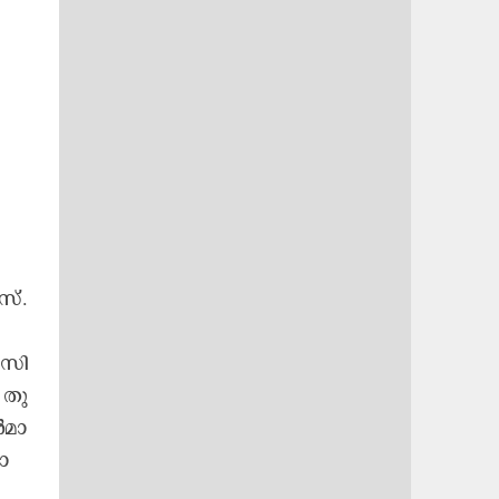
സ്.​
 സി​
 തു​
​മാ​
ാ​