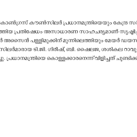
​ടെ കോ​ൺ​ഗ്ര​സ് കൗ​ൺ​സി​ല​ർ പ്ര​ധാ​ന​മ​ന്ത്രി​യെ​യും കേ​ന്ദ്ര സ​ർ
ട​ത്തി​യ പ്ര​തി​ഷേ​ധം അ​സാ​ധാ​ര​ണ സാ​ഹ​ച​ര്യ​മാ​ണ് സൃ​ഷ്ടി​ച്
 അ​സൈ​ൻ പ​ള്ളി​മു​ക്കി​ന്​ മു​ന്നി​ലെ​ത്തി​യും മേ​യ​ർ ഡ​യ​സ
ി​ല​ർ​മാ​രാ​യ ടി.​ജി. ഗി​രീ​ഷ്, ബി. ​ഷൈ​ല​ജ, ശ​ശി​ക​ല റാ​വു
ര​ധാ​ന​മ​ന്ത്രി​യെ കൊ​ള്ള​ക്കാ​ര​നെ​ന്ന്​ വി​ളി​ച്ച​ത്​ ചൂ​ണ്ടി​ക്കാ​