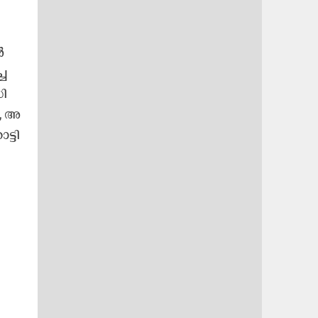
​
ച​
ി​
, അ​
ട്ടി​