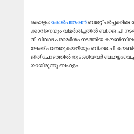
കൊ​ല്ലം:
കോ​ർ​പ​റേ​ഷ​ൻ
ബ​ജ​റ്റ്​ ച​ർ​ച്ച​ക്കി
ക്കാ​റി​നെ​യും വി​മ​ർ​ശി​ച്ച​തി​ൽ ബി.​ജെ.​പി ന​
ത്. വി​വാ​ദ പ​രാ​മ​ർ​ശം ന​ട​ത്തി​യ കൗ​ൺ​സി​ല​ർ
ലേ​ക്ക്​ പാ​ഞ്ഞു​ക​യ​റി​യും ബി.​ജെ.​പി കൗ​ൺ​സ
ജി​ത്​ ചോ​ഴ​ത്തി​ൽ തു​ട​ങ്ങി​യ​വ​ർ ബ​ഹ​ളം​വെ​ച്ചു. പ്
യാ​യി​രു​ന്നു ബ​ഹ​ളം.