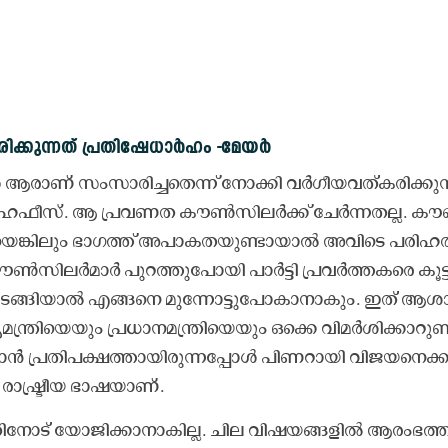
ി​ക്കു​ന്ന​ത്​ പ്ര​തി​ഷേ​ധാ​ർ​ഹം -മേ​യ​ർ
 ആ​രാ​ണ്​ സം​സാ​രി​ച്ച​തെ​ന്ന്​ നോ​ക്കി വ​ർ​ഗീ​യ​വ​ത്​​ക​രി​ക്കു​ന
ഹഫീസ്. ആ ​പ്ര​വ​ണ​ത കൗ​ൺ​സി​ല​ർ​ക്ക്​ ചേ​ർ​ന്ന​ത​ല്ല. കൗ
​യെ​ങ്കി​ലും ഭാ​ഗ​ത്ത്​ അ​പാ​ക​ത​യു​ണ്ടാ​യാ​ൽ അ​വി​ടെ പ​രി​ഹ​രി​ച
​സി​ല​ർ​മാ​ർ പു​റ​ത്തു​പോ​യി പാ​ർ​ട്ടി പ്ര​വ​ർ​ത്ത​ക​രെ കൂ​ട്ട
ു​ട​ങ്ങി​യാ​ൽ എ​ങ്ങ​നെ മു​ന്നോ​ട്ടു​പോ​കാ​നാ​കും. ഇ​ത്​ ആ​ശാ
്ത്രി​യെ​യും പ്ര​ധാ​ന​മ​ന്ത്രി​യെ​യും ഒ​ക്കെ വി​മ​ർ​ശി​ക്കാ​റു​ണ്
 പ്ര​തി​പ​ക്ഷ​ത്താ​യി​രു​ന്ന​പ്പോ​ൾ പി​ണ​റാ​യി വി​ജ​യ​നെ​ക്കു
​ രാ​ഷ്ട്രീ​യ ഭാ​ഷ​യാ​ണ്.
തി​നോ​ട്​ യോ​ജി​ക്കാ​നാ​കി​ല്ല. ചി​ല വി​ഷ​യ​ങ്ങ​ളി​ൽ ആ​രം​ഭ​ത്