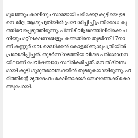
മു​ഖ​ത്തും കാ​ലി​നും സാ​ര​മാ​യി പ​രി​ക്കേ​റ്റ കു​ട്ടി​യെ ഉ​ട​
നെ ജി​ല്ല ആ​ശു​പ​ത്രി​യി​ൽ പ്ര​വേ​ശി​പ്പി​ച്ച് പ്ര​തി​രോ​ധ കു​
ത്തി​വെ​പ്പെ​ടു​ത്തി​രു​ന്നു. പി​ന്നീ​ട് വി​ശ്ര​മ​ത്തി​ലി​രി​ക്കെ പ​
നി​യും മ​റ്റ് ല​ക്ഷ​ണ​ങ്ങ​ളും ക​ണ്ട​തി​നെ തു​ട​ർ​ന്ന് 17നാ​
ണ് ക​ണ്ണൂ​ർ ഗ​വ. മെ​ഡി​ക്ക​ൽ കോ​ള​ജ് ആ​ശു​പ​ത്രി​യി​ൽ
പ്ര​വേ​ശി​പ്പി​ച്ച​ത്. തു​ട​ർ​ന്ന് ന​ട​ത്തി​യ വി​ശ​ദ പ​രി​ശോ​ധ​ന​
യി​ലാ​ണ് പേ​വി​ഷ​ബാ​ധ സ്ഥി​രീ​ക​രി​ച്ച​ത്. ഒ​മ്പ​ത്‌ ദി​വ​സ​
മാ​യി കു​ട്ടി ഗു​രു​ത​രാ​വ​സ്ഥ​യി​ൽ തു​ട​രു​ക​യാ​യി​രു​ന്നു. ഹ​
രി​ത്തി​ന്റെ മൃ​ത​ദേ​ഹം ര​ക്ഷി​താ​ക്ക​ൾ സേ​ല​ത്തേ​ക്ക് കൊ​
ണ്ടു​പോ​യി.