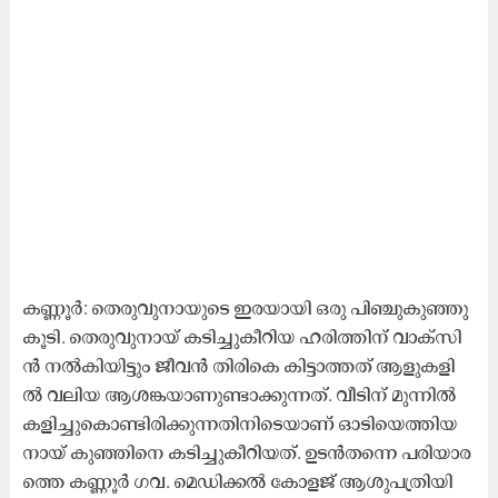
ക​ണ്ണൂ​ർ: തെ​രു​വു​നാ​യു​ടെ ഇ​ര​യാ​യി ഒ​രു പി​ഞ്ചു​കു​ഞ്ഞു​
കൂ​ടി. തെ​രു​വു​നാ​യ് ക​ടി​ച്ചു​കീ​റി​യ ഹ​രി​ത്തി​ന് വാ​ക്സി​
ൻ ന​ൽ​കി​യി​ട്ടും ജീ​വ​ൻ തി​രി​കെ കി​ട്ടാ​ത്ത​ത് ആ​ളു​ക​ളി​
ൽ വ​ലി​യ ആ​ശ​ങ്ക​യാ​ണു​ണ്ടാ​ക്കു​ന്ന​ത്. വീ​ടി​ന് മു​ന്നി​ൽ
ക​ളി​ച്ചു​കൊ​ണ്ടി​രി​ക്കു​ന്ന​തി​നി​ടെ​യാ​ണ്‌ ഓ​ടി​യെ​ത്തി​യ
നാ​യ് കു​ഞ്ഞി​നെ ക​ടി​ച്ചു​കീ​റി​യ​ത്‌. ഉ​ട​ൻ​ത​ന്നെ പ​രി​യാ​ര​
ത്തെ ക​ണ്ണൂ​ർ ഗ​വ. മെ​ഡി​ക്ക​ൽ കോ​ള​ജ്‌ ആ​ശു​പ​ത്രി​യി​