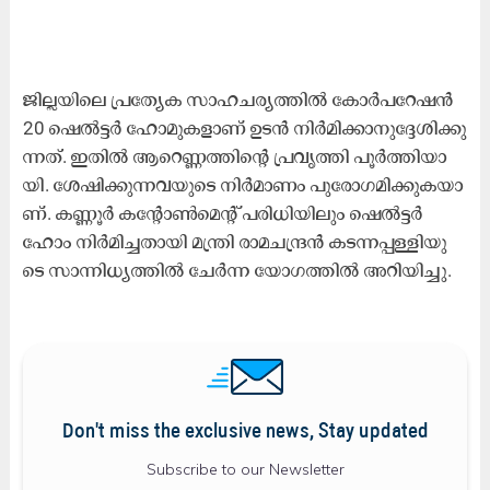
ജി​ല്ല​യി​ലെ പ്ര​ത്യേ​ക സാ​ഹ​ച​ര്യ​ത്തി​ൽ കോ​ർ​പ​റേ​ഷ​ൻ
20 ഷെ​ൽ​ട്ട​ർ ഹോ​മു​ക​ളാ​ണ് ഉ​ട​ൻ നി​ർ​മി​ക്കാ​നു​ദ്ദേ​ശി​ക്കു​
ന്ന​ത്. ഇ​തി​ൽ ആ​റെ​ണ്ണ​ത്തി​ന്റെ പ്ര​വൃ​ത്തി പൂ​ർ​ത്തി​യാ​
യി. ശേ​ഷി​ക്കു​ന്ന​വ​യു​ടെ നി​ർ​മാ​ണം പു​രോ​ഗ​മി​ക്കു​ക​യാ​
ണ്. ക​ണ്ണൂ​ർ ക​ന്റോ​ൺ​മെ​ന്റ് പ​രി​ധി​യി​ലും ഷെ​ൽ​ട്ട​ർ
ഹോം ​നി​ർ​മി​ച്ച​താ​യി മ​ന്ത്രി രാ​മ​ച​ന്ദ്ര​ൻ ക​ട​ന്ന​പ്പ​ള്ളി​യു​
ടെ സാ​ന്നി​ധ്യ​ത്തി​ൽ ചേ​ർ​ന്ന യോ​ഗ​ത്തി​ൽ അ​റി​യി​ച്ചു.
Don't miss the exclusive news, Stay updated
Subscribe to our Newsletter