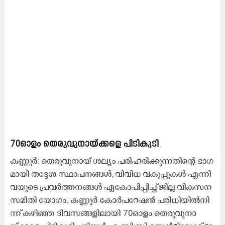
70ഓ​ളം തെ​രു​വു​നാ​യ്ക്ക​ളെ പി​ടി​കൂ​ടി
ക​ണ്ണൂ​ർ: തെ​രു​വു​നാ​യ് ശ​ല്യം പ​രി​ഹ​രി​ക്കു​ന്ന​തി​ന്റെ ഭാ​ഗ​
മാ​യി ത​ദ്ദേ​ശ സ്ഥാ​പ​ന​ങ്ങ​ൾ, വി​വി​ധ വ​കു​പ്പു​ക​ൾ എ​ന്നി​
വ​യു​ടെ പ്ര​വ​ർ​ത്ത​ന​ങ്ങ​ൾ ഏ​കോ​പി​പ്പി​ച്ച് ജി​ല്ല വി​ക​സ​ന
സ​മി​തി യോ​ഗം. ക​ണ്ണൂ​ർ കോ​ർ​പ​റേ​ഷ​ൻ പ​രി​ധി​യി​ൽ​നി​
ന്ന് ക​ഴി​ഞ്ഞ ദി​വ​സ​ങ്ങ​ളി​ലാ​യി 70ഓ​ളം തെ​രു​വു​നാ​