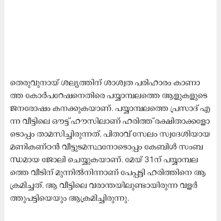
തെ​രു​വു​നാ​യ് ശ​ല്യ​ത്തി​ന് ശാ​ശ്വ​ത പ​രി​ഹാ​രം കാ​ണാ​
ത്ത കോ​ർ​പ​റേ​ഷ​നെ​തി​രെ പ​യ്യാ​മ്പ​ല​ത്തെ ആ​ളു​ക​ളു​ടെ
ജ​ന​രോ​ഷം ക​ന​ക്കു​ക​യാ​ണ്. പ​യ്യാ​മ്പ​ല​ത്തെ പ്ര​സാ​ദ് എ​
ന്ന വീ​ട്ടി​ലെ ഔ​ട്ട് ഹൗ​സി​ലാ​ണ് ഹ​രി​ത്ത് ര​ക്ഷി​താ​ക്ക​ളോ​
ടൊ​പ്പം താ​മ​സി​ച്ചി​രു​ന്ന​ത്. പി​താ​വ് സേ​ലം സ്വ​ദേ​ശി​യാ​യ
മ​ണി​ക​ണ്ഠ​ൻ വീ​ട്ടു​ട​മ​സ്ഥ​നോ​ടൊ​പ്പം കേ​ബി​ൾ സം​ബ​
ന്ധ​മാ​യ ജോ​ലി ചെ​യ്യു​ക​യാ​ണ്‌. മേ​യ് 31ന്‌ ​പ​യ്യാ​മ്പ​ല​
ത്തെ വീ​ടി​ന് മു​ന്നി​ൽ​നി​ന്നാ​ണ് പേ​പ്പ​ട്ടി ഹ​രി​ത്തി​നെ ആ​
ക്ര​മി​ച്ച​ത്. ആ ​വീ​ട്ടി​ലെ വ​രാ​ന്ത​യി​ലു​ണ്ടാ​യി​രു​ന്ന വ​ള​ർ​
ത്തു​പ​ട്ടി​യെ​യും ആ​ക്ര​മി​ച്ചി​രു​ന്നു.