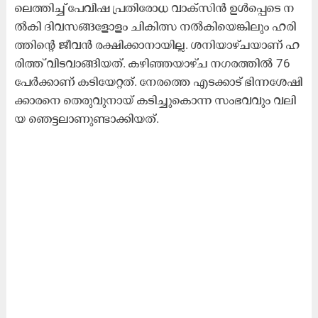
ലെ​ത്തി​ച്ച്‌ പേ​വി​ഷ പ്ര​തി​രോ​ധ വാ​ക്‌​സി​ൻ ഉ​ൾ​പ്പെ​ടെ ന​
ൽ​കി ദി​വ​സ​ങ്ങ​ളോ​ളം ചി​കി​ത്സ ന​ൽ​കി​യെ​ങ്കി​ലും ഹ​രി​
ത്തി​ന്റെ ജീ​വ​ൻ ര​ക്ഷി​ക്കാ​നാ​യി​ല്ല. ശ​നി​യാ​ഴ്ച​യാ​ണ് ഹ​
രി​ത്ത്‌ വി​ട​വാ​ങ്ങി​യ​ത്‌. ക​ഴി​ഞ്ഞ​യാ​ഴ്ച ന​ഗ​ര​ത്തി​ൽ 76
പേ​ർ​ക്കാ​ണ് ക​ടി​യേ​റ്റ​ത്. നേ​ര​ത്തെ എ​ട​ക്കാ​ട് ഭി​ന്ന​ശേ​ഷി​
ക്കാ​ര​നെ തെ​രു​വു​നാ​യ് ക​ടി​ച്ചു​കൊ​ന്ന സം​ഭ​വ​വും വ​ലി​
യ ഞെ​ട്ട​ലാ​ണു​ണ്ടാ​ക്കി​യ​ത്.