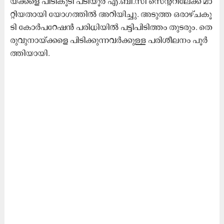
യ്ക്ക​ളെ പി​ടി​കൂ​ടി പ​ടി​യൂ​ർ എ.​ബി.​സി സെ​ന്റ​റി​ലേ​ക്ക് മാ​
റ്റി​യ​താ​യി യോ​ഗ​ത്തി​ൽ അ​റി​യി​ച്ചു. അ​ടു​ത്ത ഒ​രാ​ഴ്ച​കൂ​
ടി കോ​ർ​പ​റേ​ഷ​ൻ പ​രി​ധി​യി​ൽ പ​ട്ടി​പി​ടി​ത്തം തു​ട​രും. തെ​
രു​വു​നാ​യ്ക്ക​ളെ പി​ടി​ക്കു​ന്ന​വ​ർ​ക്കു​ള്ള പ​രി​ശീ​ല​നം പൂ​ർ​
ത്തി​യാ​യി.