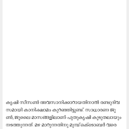
കൃ​​ഷി സീ​​സ​​ണ്‍ അ​​വ​​സാ​​നി​​ക്കാ​​റാ​​യ​​തി​​നാ​​ൽ ര​​ണ്ടു​​ദി​​വ​​
സ​​മാ​​യി കാ​​നി​​ക്ഷാ​​മം കു​​റ​​ഞ്ഞി​​ട്ടു​​ണ്ട്. സാ​​ധാ​​ര​​ണ ജൂ​​
ണ്‍, ജൂ​​ലൈ മാ​​സ​​ങ്ങ​​ളി​​ലാ​​ണ് പു​​തു​​കൃ​​ഷി കൂ​​ടു​​ത​​ലാ​​യും
ന​​ട​​ത്തു​​ന്ന​​ത്. മ​​ഴ മാ​​റു​​ന്ന​​തി​​നു മു​​മ്പ്​ ഒ​​ക്ടോ​​ബ​​ർ വ​​രെ