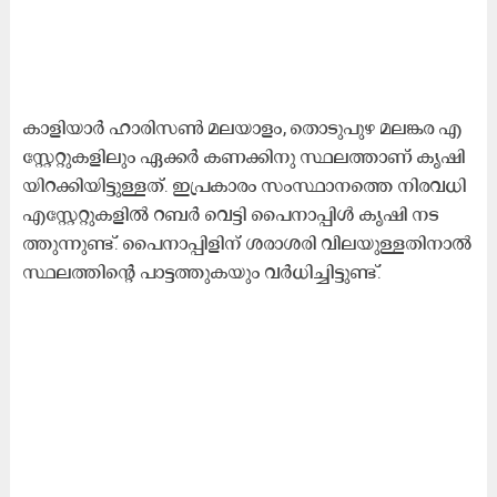
കാ​​ളി​​യാ​​ർ ഹാ​​രി​​സ​​ണ്‍ മ​​ല​​യാ​​ളം, തൊ​​ടു​​പു​​ഴ മ​​ല​​ങ്ക​​ര എ​​
സ്റ്റേ​​റ്റു​​ക​​ളി​​ലും ഏ​​ക്ക​​ർ ​ക​​ണ​​ക്കി​​നു സ്ഥ​​ല​​ത്താ​​ണ് കൃ​​ഷി​​
യി​​റ​​ക്കി​​യി​​ട്ടു​​ള്ള​​ത്. ഇ​​പ്ര​​കാ​​രം സം​​സ്ഥാ​​ന​​ത്തെ നി​​ര​​വ​​ധി
എ​​സ്റ്റേ​​റ്റു​​ക​​ളി​​ൽ റ​​ബ​​ർ വെ​​ട്ടി​ പൈ​​നാ​​പ്പി​​ൾ കൃ​​ഷി ന​​ട​​
ത്തു​​ന്നു​​ണ്ട്. പൈ​​നാ​​പ്പി​​ളി​​ന് ശ​​രാ​​ശ​​രി വി​​ല​​യു​​ള്ള​​തി​​നാ​​ൽ
സ്ഥ​​ല​​ത്തി​​ന്‍റെ പാ​​ട്ട​​ത്തു​​ക​​യും വ​​ർ​​ധി​​ച്ചി​​ട്ടു​​ണ്ട്.