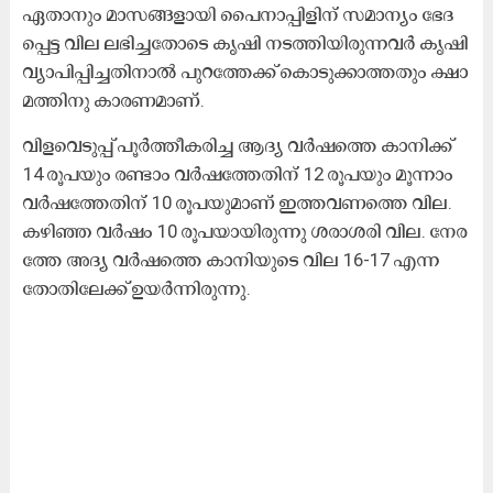
ഏ​​താ​​നും മാ​​സ​​ങ്ങ​​ളാ​​യി പൈ​​നാ​​പ്പി​​ളി​​ന് സ​​മാ​​ന്യം ഭേ​​ദ​​
പ്പെ​​ട്ട വി​​ല ല​​ഭി​​ച്ച​​തോ​​ടെ കൃ​​ഷി ന​​ട​​ത്തി​​യി​​രു​​ന്ന​​വ​​ർ കൃ​​ഷി
വ്യാ​​പി​​പ്പി​​ച്ച​​തി​​നാ​​ൽ പു​​റ​​ത്തേ​​ക്ക് കൊ​​ടു​​ക്കാ​​ത്ത​​തും ക്ഷാ​​
മ​​ത്തി​​നു കാ​​ര​​ണ​​മാ​ണ്.
വി​​ള​​വെ​​ടു​​പ്പ് പൂ​​ർ​​ത്തീ​​ക​​രി​​ച്ച ആ​​ദ്യ​ വ​​ർ​​ഷ​​ത്തെ കാ​​നി​​ക്ക്
14 രൂ​​പ​​യും ര​​ണ്ടാം വ​​ർ​​ഷ​​ത്തേ​​തി​​ന് 12 രൂ​​പ​​യും മൂ​​ന്നാം​
വ​​ർ​​ഷ​​ത്തേ​​തി​​ന് 10 രൂ​​പ​​യു​​മാ​​ണ് ഇ​​ത്ത​​വ​​ണ​​ത്തെ വി​​ല.
ക​​ഴി​​ഞ്ഞ വ​​ർ​​ഷം 10 രൂ​​പ​​യാ​​യി​​രു​​ന്നു ശ​​രാ​​ശ​​രി വി​​ല. നേ​​ര​​
ത്തേ അ​​ദ്യ​ വ​​ർ​​ഷ​​ത്തെ കാ​​നി​​യു​​ടെ വി​​ല 16-17 എ​​ന്ന
തോ​​തി​​ലേ​​ക്ക് ഉ​​യ​​ർ​​ന്നി​​രു​​ന്നു.