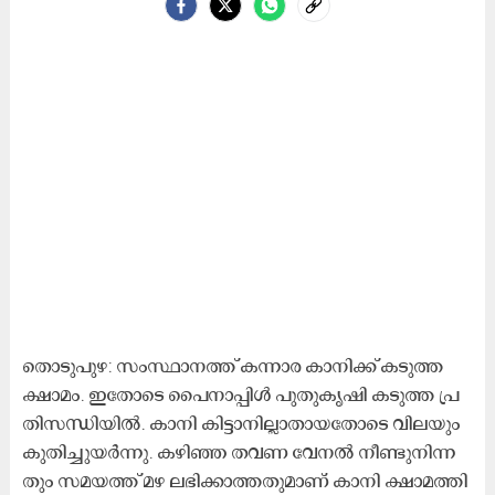
തൊ​​ടു​​പു​​ഴ: സം​​സ്ഥാ​​ന​​ത്ത് ക​​ന്നാ​​ര കാ​​നി​​ക്ക് ക​​ടു​​ത്ത
ക്ഷാ​​മം. ഇ​​തോ​​ടെ പൈ​നാ​പ്പി​ൾ പു​​തു​​കൃ​​ഷി ക​ടു​ത്ത പ്ര​​
തി​​സ​​ന്ധി​​യി​​ൽ. കാ​​നി കി​​ട്ടാ​​നി​​ല്ലാ​​താ​​യ​​തോ​​ടെ വി​​ല​​യും
കു​​തി​​ച്ചു​​യ​​ർ​​ന്നു. ക​​ഴി​​ഞ്ഞ ത​​വ​​ണ വേ​​ന​​ൽ നീ​​ണ്ടു​​നി​​ന്ന​​
തും സ​​മ​​യ​​ത്ത് മ​​ഴ ല​​ഭി​​ക്കാ​​ത്ത​​തു​​മാ​​ണ് കാ​​നി ക്ഷാ​​മ​​ത്തി​​