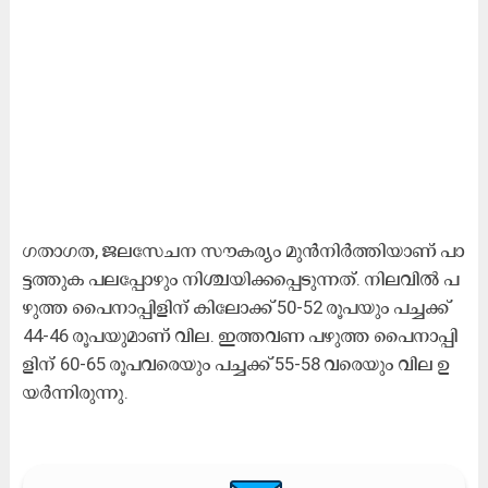
ഗ​​താ​​ഗ​​ത, ജ​​ല​​സേ​​ച​​ന സൗ​​ക​​ര്യം മു​​ൻ​​നി​​ർ​​ത്തി​​യാ​​ണ് പാ​​
ട്ട​​ത്തു​​ക പ​​ല​​പ്പോ​​ഴും നി​​ശ്ച​​യി​​ക്ക​​പ്പെ​​ടു​​ന്ന​​ത്. നി​​ല​​വി​​ൽ പ​​
ഴു​​ത്ത പൈ​​നാ​​പ്പി​​ളി​​ന് കി​​ലോ​​ക്ക്​ 50-52 രൂ​​പ​​യും പ​​ച്ച​​ക്ക്​
44-46 രൂ​​പ​​യു​​മാ​​ണ് വി​​ല. ഇ​​ത്ത​​വ​​ണ പ​​ഴു​​ത്ത പൈ​​നാ​​പ്പി​​
ളി​​ന് 60-65 രൂ​​പ​​വ​​രെ​​യും പ​​ച്ച​​ക്ക്​ 55-58 വ​​രെ​​യും വി​​ല ഉ​​
യ​​ർ​​ന്നി​​രു​​ന്നു.