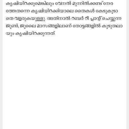
കൃ​​ഷി​​യി​​റ​​ക്കു​​മെ​​ങ്കി​​ലും വേ​​ന​​ൽ​ മു​​ന്നി​​ൽ​​ക്ക​​ണ്ട് നേ​​ര​​
ത്തേ​ത​​ന്നെ കൃ​​ഷി​​യി​​റ​​ക്കി​​യാ​​ലെ തൈ​​ക​​ൾ ​കേ​​ടു​​കൂ​​ടാ​​
തെ വ​​ള​​രു​​ക​​യു​​ള്ളൂ. അ​​തി​​നാ​​ൽ റ​​ബ​​ർ റീ ​​പ്ലാ​​ന്‍റ് ചെ​​യ്യു​​ന്ന
ജൂ​​ണ്‍, ജൂ​​ലൈ മാ​​സ​​ങ്ങ​​ളി​​ലാ​​ണ് തോ​​ട്ട​​ങ്ങ​​ളി​​ൽ കൂ​​ടു​​ത​​ലാ​​
യും കൃ​​ഷി​​യി​​റ​​ക്കു​​ന്ന​​ത്.