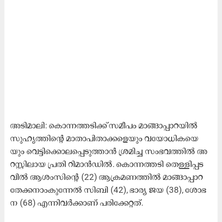
അ​ടി​മാ​ലി: കൊ​ന്ന​ത്ത​ടി​ക്ക്​ സ​മീ​പം മാ​ങ്ങാ​പ്പാ​റ​യി​ൽ
സു​ഹൃ​ത്തി​ന്‍റെ മാ​താ​പി​താ​ക്ക​ളെ​യും വ​യോ​ധി​ക​യെ​
യും വെ​ട്ടി​ക്കൊ​ല​പ്പെ​ടു​ത്താ​ൻ ശ്ര​മി​ച്ച സം​ഭ​വ​ത്തി​ൽ അ​
റ​സ്റ്റി​ലാ​യ പ്ര​തി റി​മാ​ൻ​ഡി​ൽ. കൊ​ന്ന​ത്ത​ടി തെ​ള്ളി​പ്പ​ട​
വി​ൽ ആ​ശം​സി​ന്‍റെ​ (22) ആ​ക്ര​മ​ണ​ത്തി​ൽ മാ​ങ്ങാ​പ്പാ​റ
തേ​ക്ക​നാം​കു​ന്നേ​ൽ സി​ബി (42), ഭാ​ര്യ ജ​യ (38), ശോ​ഭ​
ന (68) എ​ന്നി​വ​ർ​ക്കാ​ണ് പ​രി​ക്കേ​റ്റ​ത്.