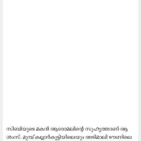
സി​ബി​യു​ടെ മ​ക​ൻ ആ​രോ​മ​ലി​ന്‍റെ സു​ഹൃ​ത്താ​ണ് ആ​
ശം​സ്. മു​മ്പ്​ ക​ല്ലാ​ർ​കു​ട്ടി​യി​ലെ​യും അ​ടി​മാ​ലി ടൗ​ണി​ലെ​