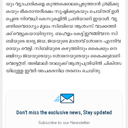
യും വ്യാ​പാ​രി​ക​ളെ കു​ത്ത​ക്കൊ​ല​പ്പെ​ടു​ത്താ​ൻ ശ്ര​മി​ക്കു​
ക​യും ഭീ​ക​രാ​ന്ത​രീ​ക്ഷം സൃ​ഷ്ടി​ക്കു​ക​യും ചെ​യ്ത​ത്​ ഉ​ൾ​
പ്പെ​ടെ നി​ര​വ​ധി കേ​സു​ക​ളി​ൽ പ്ര​തി​യാ​ണ് ഇ​യാ​ൾ. വ്യ​
ക്തി​വൈ​രാ​ഗ്യം മൂ​ലം സി​ബി​യെ ആ​ശം​സ്​ വാ​ക്ക​ത്തി​
ക്ക്​ വെ​ട്ടു​ക​യാ​യി​രു​ന്നു. ബ​ഹ​ളം കേ​ട്ട് ഇ​റ​ങ്ങി​വ​ന്ന സി​
ബി​യു​ടെ ഭാ​ര്യ ജ​യ, ജ​യ​യു​ടെ മാ​താ​വ്​ ശോ​ഭ​ന എ​ന്നി​വ​
രെ​യും വെ​ട്ടി. സി​ബി​യു​ടെ ക​ഴു​ത്തി​നും കൈ​ക്കും നെ​
ഞ്ചി​നും ജ​യ​യു​ടെ​യും ശോ​ഭ​ന​യു​ടെ​യും കൈ​ക്കു​മാ​ണ്​
വെ​ട്ടേ​റ്റ​ത്. അ​ടി​മാ​ലി താ​ലൂ​ക്ക് ആ​ശു​പ​ത്രി​യി​ൽ ചി​കി​ത്സ​
യി​ലു​ള്ള ഇ​വ​ർ അ​പ​ക​ട​നി​ല ത​ര​ണം ചെ​യ്തു.
Don't miss the exclusive news, Stay updated
Subscribe to our Newsletter