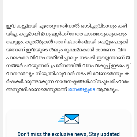
ഇ​വ കൂ​ട്ട​മാ​യി എ​ത്തു​ന്ന​തി​നാ​ൽ ഓ​ടി​ച്ചു​വി​ടാ​നും ക​ഴി​
യി​ല്ല. കൂ​ട്ട​മാ​യി മ​നു​ഷ്യ​ർ​ക്ക് നേ​രെ പാ​ഞ്ഞ​ടു​ക്കു​ക​യും
ചെ​യ്യും. കു​ര​ങ്ങു​ക​ൾ അ​നി​യ​ന്ത്രി​ത​മാ​യി പെ​റ്റു​പെ​രു​കി​
യ​താ​ണ് ഇ​വ​യു​ടെ ശ​ല്യം രൂ​ക്ഷ​മാ​കാ​ൻ കാ​ര​ണം. വ​ന​
പാ​ല​ക​രെ വി​വ​രം അ​റി​യി​ച്ചാ​ലും ന​ട​പ​ടി ഇ​ല്ലെ​ന്നാ​ണ് ജ​
ന​ങ്ങ​ൾ പ​റ​യു​ന്ന​ത്. പ്ര​ശ്ന​ത്തി​ൽ വ​നം വ​കു​പ്പ് ഇ​ട​പെ​ട്ട്
വാ​ന​ര​ശ​ല്യം നി​യ​ന്ത്രി​ക്കു​വാ​ൻ ന​ട​പ​ടി വേ​ണ​മെ​ന്നും ക​
ർ​ഷ​ക​ർ​ക്കു​ണ്ടാ​കു​ന്ന നാ​ശ​ന​ഷ്ട​ങ്ങ​ൾ​ക്ക് ന​ഷ്ട​പ​രി​ഹാ​രം
അ​നു​വ​ദി​ക്ക​ണ​മെ​ന്നു​മാ​ണ്
ജ​ന​ങ്ങ​ളു​ടെ
ആ​വ​ശ്യം.
Don't miss the exclusive news, Stay updated