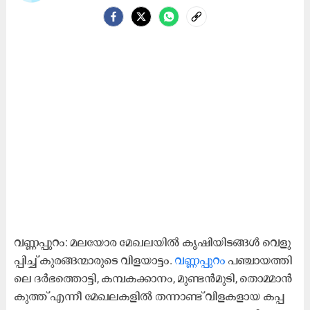
വ​ണ്ണ​പ്പു​റം: മ​ല​യോ​ര മേ​ഖ​ല​യി​ൽ കൃ​ഷി​യി​ട​ങ്ങ​ൾ വെ​ളു​
പ്പി​ച്ച് കു​ര​ങ്ങ​ന്മാ​രു​ടെ വി​ള​യാ​ട്ടം.
വ​ണ്ണ​പ്പു​റം
പ​ഞ്ചാ​യ​ത്തി​
ലെ ദ​ർ​ഭ​ത്തൊ​ട്ടി, ക​മ്പ​ക​ക്കാ​നം, മു​ണ്ട​ൻ​മു​ടി, തൊ​മ്മാ​ൻ​
കു​ത്ത് എ​ന്നീ മേ​ഖ​ല​ക​ളി​ൽ ത​ന്നാ​ണ്ട് വി​ള​ക​ളാ​യ ക​പ്പ​