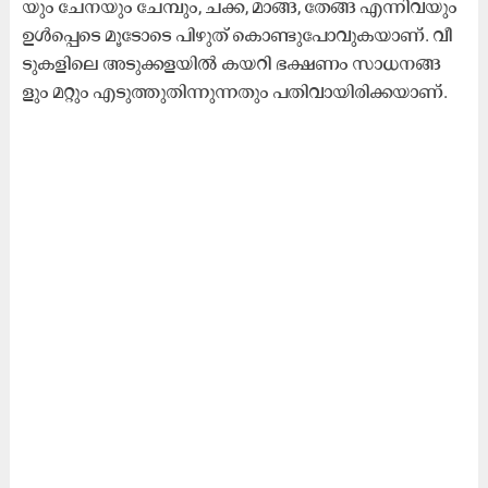
യും ചേ​ന​യും ചേ​മ്പും, ച​ക്ക, മാ​ങ്ങ, തേ​ങ്ങ എ​ന്നി​വ​യും
ഉ​ൾ​പ്പെ​ടെ മൂ​ടോ​ടെ പി​ഴു​ത് കൊ​ണ്ടു​പോ​വു​ക​യാ​ണ്. വീ​
ടു​ക​ളി​ലെ അ​ടു​ക്ക​ള​യി​ൽ ക​യ​റി ഭ​ക്ഷ​ണം സാ​ധ​ന​ങ്ങ​
ളും മ​റ്റും എ​ടു​ത്തു​തി​ന്നു​ന്ന​തും പ​തി​വാ​യി​രി​ക്ക​യാ​ണ്.