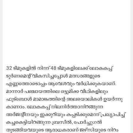
32 ടീമുകളിൽ നിന്ന് 48 ടീമുകളിലേക്ക് ലോകകപ്പ്
ടൂർണമെന്റ് വികസിച്ചപ്പോൾ മത്സരങ്ങളുടെ
എണ്ണത്തോടൊപ്പം ആവേശവും വർധിക്കുകയാണ്.
മാന്നാർ പഞ്ചായത്തിലെ ഒട്ടുമിക്ക വീഥികളിലും
ഫുട്ബോൾ മാമാങ്കത്തിന്റെ അലയൊലികൾ ഉയർന്നു
കാണാം. ലോകകപ്പ് നിലനിർത്താനിറങ്ങുന്ന
അർജന്റീനയും ഇക്കുറിയും കപ്പടിക്കുമെന്ന് പ്രഖ്യാപിച്ച്
കച്ചകെട്ടിയിറങ്ങുന്ന ബ്രസീൽ, പോർച്ചുഗൽ
തുടങ്ങിയവയുടെ ആരാധകരാണ് ജഴ്സിയുടെ നിറം