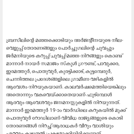
ബ്രസീലിന്റെ മഞ്ഞക്കൊടിയും അർജന്റീനയുടെ നീല-
വെളുപ്പ് തോരണങ്ങളും പോർച്ചുഗലിന്റെ ചുവപ്പും
ജർമനിയുടെ കറുപ്പ്-ചുവപ്പ്-മഞ്ഞ നിറങ്ങളും കൊണ്ട്
മാന്നാർ നായർ സമാജം സ്കൂൾ ഗ്രൗണ്ട്, പാവുക്കര,
ഇരമത്തൂർ, പൊതുവൂർ, കുരട്ടിക്കാട്, കുട്ടമ്പേരൂർ,
ചെന്നിത്തല പ്രദേശങ്ങളിലെ ഗ്രാമീണ വഴികളിൽ
ആവേശം നിറയുകയാണ്. കാലവർഷമെത്തിയെങ്കിലും
അതൊന്നും വകവെയ്ക്കാതെയാണ് ഫുട്മ്പോൾ
ആരവും ആവേശവും ജനമനസ്സുകളിൽ നിറയുന്നത്.
മാന്നാർ ഇരമത്തൂർ 19-ാം വാർഡിലെ കറുകയിൽ മുക്ക്
പൊതുവൂർ റോഡിലാണ് വിവിധ രാജ്യങ്ങളുടെ കൊടി
തോരണങ്ങൾ നിറച്ച് ആരാധകർ വീറും വാശിയും
ഏറ്റവും കൂടുതൽ പ്രകടമാക്കിയിരിക്കുന്നത്.