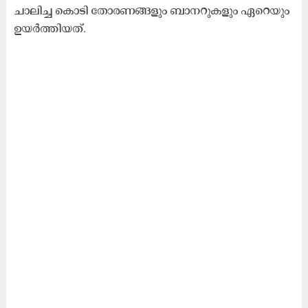
ചാലിച്ച കൊടി തോരണങ്ങളും ബാനറുകളും ഏറെയും
ഉയർത്തിയത്.