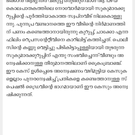
ഭി​ക്കാ​ൻ ആ​ഭ്യ​ന്ത​ര വ​കു​പ്പ് ഒ​രു​ങ്ങു​മ്പോ​ൾ ആ ​പ​ഴ​യ
കൊ​ല​പാ​ത​ക​ത്തി​ലെ നോ​വോ​ർ​മ​യാ​യി സു​കു​മാ​ര​ക്കു​
റു​പ്പി​ന്‍റെ പൂ​ർ​ത്തി​യാ​കാ​ത്ത സ്വ​പ്ന​വീ​ട് നി​ല​​കൊ​ള്ളു​
ന്നു. പു​ന്ന​പ്ര വ​ണ്ടാ​ന​ത്തെ ഈ ​വീ​ടി​ന്‍റെ നി​ർ​മാ​ണ​ത്തി​
ന് പ​ണം ക​ണ്ടെ​ത്താ​നാ​യി​രു​ന്നു കു​റു​പ്പ്, ചാ​ക്കോ എ​ന്ന
ഫി​ലിം റെ​പ്ര​സ​ന്‍റേ​റ്റീ​വി​നെ കാ​റി​ലി​ട്ട്​ ക​ത്തി​ച്ച​ത്. പൊ​ലീ​
സി​ന്റെ ക​ണ്ണു വെ​ട്ടി​ച്ചു പി​ടി​കി​ട്ടാ​പ്പു​ള്ളി​യാ​യി തു​ട​രു​ന്ന
സു​കു​മാ​ര​ക്കു​റു​പ്പി​ന് എ​ന്തു സം​ഭ​വി​ച്ചെ​ന്ന് വീ​ണ്ടും അ​
ന്വേ​ഷി​ക്കാ​നു​ള്ള തീ​രു​മാ​ന​ത്തി​ലാ​ണ് ക്രൈം​ബ്രാ​ഞ്ച്.
ഈ ​കേ​സ് ഉ​ള്‍പ്പെ​ടെ അ​ന്വേ​ഷ​ണം വ​ഴി​മു​ട്ടി​യ കേ​സു​ക​
ളെ​ല്ലാം പു​ന​ര​ന്വേ​ഷി​ച്ച് പ്ര​തി​ക​ളെ ക​ണ്ടെ​ത്താ​നു​ള്ള സ്‌​
പെ​ഷ​ല്‍ ഡ്രൈ​വി​ന്റെ ഭാ​ഗ​മാ​യാ​ണ് ഈ ​കേ​സും അ​ന്വേ​
ഷി​ക്കു​ന്ന​ത്.