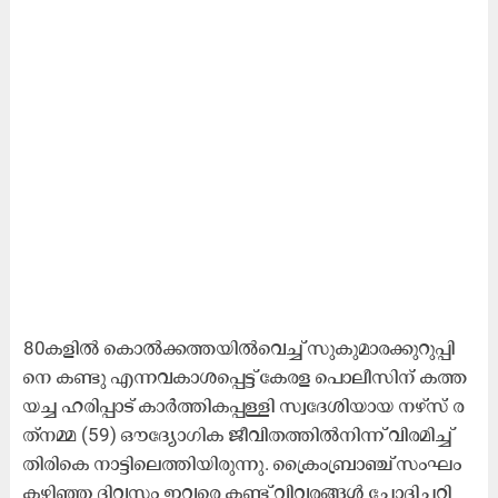
80ക​ളി​ൽ കൊ​ൽ​ക്ക​ത്ത​യി​ൽ​വെ​ച്ച് സു​കു​മാ​ര​ക്കു​റു​പ്പി​
നെ ക​ണ്ടു എ​ന്ന​വ​കാ​ശ​പ്പെ​ട്ട് കേ​ര​ള പൊ​ലീ​സി​ന്​ ക​ത്ത​
യ​ച്ച ഹ​രി​പ്പാ​ട് കാ​ർ​ത്തി​ക​പ്പ​ള്ളി സ്വ​ദേ​ശി​യാ​യ ന​ഴ്‌​സ് ര​
ത്‌​ന​മ്മ (59) ഔ​ദ്യോ​ഗി​ക ജീ​വി​ത​ത്തി​ല്‍നി​ന്ന് വി​ര​മി​ച്ച്
തി​രി​കെ നാ​ട്ടി​ലെ​ത്തി​യി​രു​ന്നു. ക്രൈം​ബ്രാ​ഞ്ച് സം​ഘം
ക​ഴി​ഞ്ഞ ദി​വ​സം ഇ​വ​രെ ക​ണ്ട് വി​വ​ര​ങ്ങ​ള്‍ ചോ​ദി​ച്ച​റി​