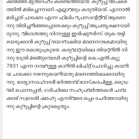
ക്ക​രി​ഞ്ഞ മൃ​ത​ദേ​ഹം ക​ണ്ടെ​ത്തി​യ​ത്. കു​റു​പ്പ് അ​പ​ക​ട​
ത്തി​ല്‍ മ​രി​ച്ചെ​ന്നാ​ണ് എ​ല്ലാ​വ​രും ക​രു​തി​യ​ത്. എ​ന്നാ​ല്‍
മ​രി​ച്ച​ത്​ ചാ​ക്കോ എ​ന്ന ഫി​ലിം റ​പ്ര​സ​ന്‍റേ​റ്റീ​വ് ആ​ണെ​
ന്നു തി​രി​ച്ച​റി​ഞ്ഞ​പ്പോ​ഴേ​ക്കും കു​റു​പ്പ് അ​പ്ര​ത്യ​ക്ഷ​നാ​യി​
രു​ന്നു. വി​ദേ​ശ​ത്തു നി​ന്നു​ള്ള ഇ​ന്‍ഷു​റ​ന്‍സ് തു​ക ത​ട്ടി​
യെ​ടു​ക്കാ​ന്‍ കു​റു​പ്പ് ത​യാ​റാ​ക്കി​യ മ​ര​ണ​നാ​ട​ക​മാ​യി​രു​
ന്നു ഈ ​കൊ​ടും​ക്രൂ​ര​ത. ക​രു​വാ​റ്റ​യി​ലെ തി​യ​റ്റ​റി​ല്‍ നി​
ന്നു രാ​ത്രി മ​ട​ങ്ങു​മ്പോ​ള്‍ കു​റു​പ്പി​ന്റെ കെ.​എ​ല്‍.​ക്യു
7831 എ​ന്ന ന​മ്പ​റു​ള്ള കാ​റി​ല്‍ ലി​ഫ്റ്റ് ചോ​ദി​ച്ചു ക​യ​റി​
യ ചാ​ക്കോ ന​ട​ന്നു​ക​യ​റി​യ​തു മ​ര​ണ​ത്തി​ലേ​ക്കാ​യി​രു​
ന്നു. ഭാ​ര്യാ​സ​ഹോ​ദ​രീ ഭ​ര്‍ത്താ​വ് ഭാ​സ്‌​ക​ര​പി​ള്ള, ഡ്രൈ​
വ​ര്‍ പൊ​ന്ന​പ്പ​ന്‍, ഗ​ള്‍ഫി​ലെ സ​ഹ​പ്ര​വ​ര്‍ത്ത​ക​ന്‍ ചാ​വ​
ക്കാ​ട് സ്വ​ദേ​ശി ഷാ​ഹു എ​ന്നി​വ​രെ ഒ​പ്പം ചേ​ര്‍ത്താ​യി​രു​
ന്നു കു​റു​പ്പി​ന്റെ ക്രൂ​ര​കൃ​ത്യം.