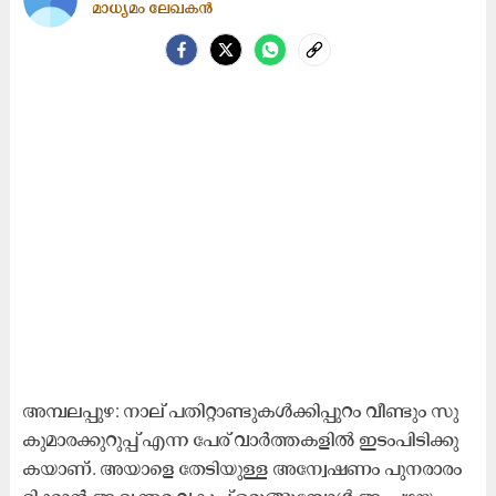
മാധ്യമം ലേഖകൻ
അ​മ്പ​ല​പ്പു​ഴ: നാ​ല്​ പ​തി​റ്റാ​ണ്ടു​ക​ൾ​ക്കി​പ്പു​റം വീ​ണ്ടും സു​
കു​മാ​ര​ക്കുറു​പ്പ്​ എ​ന്ന പേ​ര്​ വാ​ർ​ത്ത​ക​ളി​ൽ ഇ​ടം​പി​ടി​ക്കു​
ക​യാ​ണ്. അ​യാ​ളെ തേ​ടി​യു​ള്ള അ​ന്വേ​ഷ​ണം പു​ന​രാ​രം​