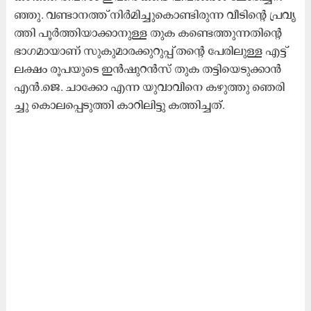
ഞ്ഞു. വ​ണ്ടാ​ന​ത്ത് നി​ർ​മി​ച്ചു​കൊ​ണ്ടി​രു​ന്ന വീ​ടി​ന്‍റെ പ്ര​വൃ​
ത്തി പൂ​ർ​ത്തി​യാ​ക്കാ​നു​ള്ള തു​ക ക​ണ്ടെ​ത്തു​ന്ന​തി​ന്‍റെ
ഭാ​ഗ​മാ​യാ​ണ് സു​കു​മാ​ര​ക്കു​റു​പ്പ് ത​ന്‍റെ പേ​രി​ലു​ള്ള എ​ട്ട്
ല​ക്ഷം രൂ​പ​യു​ടെ ഇ​ന്‍ഷു​റ​ന്‍സ് തു​ക ത​ട്ടി​യെ​ടു​ക്കാ​ന്‍
എ​ന്‍.​ജെ. ചാ​ക്കോ എ​ന്ന യു​വാ​വി​നെ ക​ഴു​ത്തു ഞെ​രി​
ച്ചു കൊ​ല​പ്പെ​ടു​ത്തി കാ​റി​ലി​ട്ടു ക​ത്തി​ച്ച​ത്.