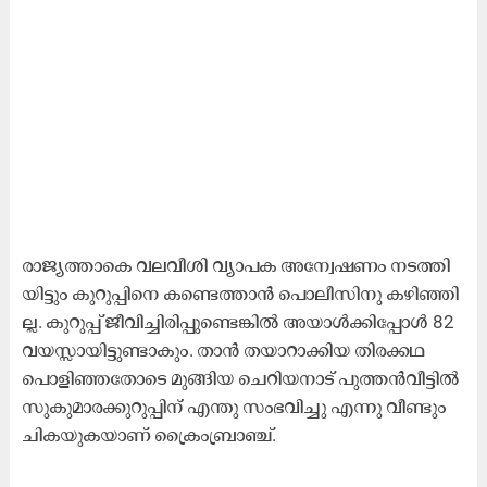
രാ​ജ്യ​ത്താ​കെ വ​ല​വീ​ശി വ്യാ​പ​ക അ​ന്വേ​ഷ​ണം ന​ട​ത്തി​
യി​ട്ടും കു​റു​പ്പി​നെ ക​ണ്ടെ​ത്താ​ന്‍ പൊ​ലീ​സി​നു ക​ഴി​ഞ്ഞി​
ല്ല. കു​റു​പ്പ് ജീ​വി​ച്ചി​രി​പ്പു​ണ്ടെ​ങ്കി​ല്‍ അ​യാ​ള്‍ക്കി​പ്പോ​ള്‍ 82
വ​യ​സ്സാ​യി​ട്ടു​ണ്ടാ​കും. താ​ൻ ത​യാ​റാ​ക്കി​യ തി​ര​ക്ക​ഥ
പൊ​ളി​ഞ്ഞ​തോ​ടെ മു​ങ്ങി​യ ചെ​റി​യ​നാ​ട് പു​ത്ത​ന്‍വീ​ട്ടി​ല്‍
സു​കു​മാ​ര​ക്കു​റു​പ്പി​ന് എ​ന്തു സം​ഭ​വി​ച്ചു എ​ന്നു വീ​ണ്ടും
ചി​ക​യു​ക​യാ​ണ് ക്രൈം​ബ്രാ​ഞ്ച്.