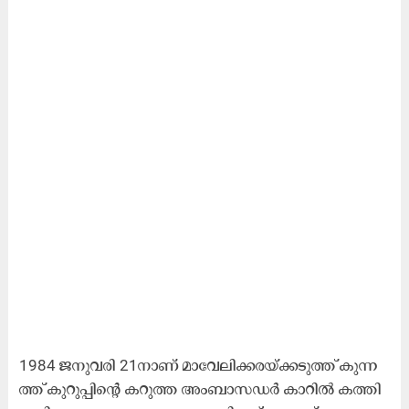
1984 ജ​നു​വ​രി 21നാ​ണ് മാ​വേ​ലി​ക്ക​ര​യ്ക്ക​ടു​ത്ത് കു​ന്ന​
ത്ത് കു​റു​പ്പി​ന്റെ ക​റു​ത്ത അം​ബാ​സ​ഡ​ര്‍ കാ​റി​ല്‍ ക​ത്തി​