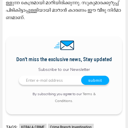
ള്ളു​ന്ന കേ​ന്ദ്ര​മാ​യി മാ​റി​യി​രി​ക്കു​ന്നു. സു​കു​മാ​ര​ക്കു​റു​പ്പ്
പി​ടി​കി​ട്ടാ​പ്പു​ള്ളി​യാ​യി മാ​റാ​ൻ കാ​ര​ണം ഈ ​വീ​ടു നി​ർ​മാ​
ണ​മാ​ണ്.
Don't miss the exclusive news, Stay updated
Subscribe to our Newsletter
By subscribing you agree to our
Terms &
Conditions
.
TAGS:
KERALA CRIME
Crime Branch Investigation