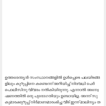
ഉ​ത്ത​രേ​ന്ത്യ​ന്‍ സം​സ്ഥാ​ന​ങ്ങ​ളി​ല്‍ ഉ​ള്‍പ്പെ​ടെ പ​ല​യി​ട​ങ്ങ​
ളി​ലും കു​റു​പ്പി​നെ ക​ണ്ടെ​ന്ന് അ​റി​യി​ച്ച് നി​ര​വ​ധി പേ​ര്‍
പൊ​ലീ​സി​നു വി​വ​രം ന​ല്‍കി​യി​രു​ന്നു. എ​ന്നാ​ല്‍ അ​ന്വേ​
ഷ​ണ​ത്തി​ല്‍ ഒ​രു പു​രോ​ഗ​തി​യും ഉ​ണ്ടാ​യി​ല്ല. അ​ന്ന് സു​
കു​മാ​ര​ക്കു​റു​പ്പ് നി​ർ​മാ​ണ​മാ​രം​ഭി​ച്ച വീ​ട് ഇ​ന്ന് മാ​ലി​ന്യം ത​