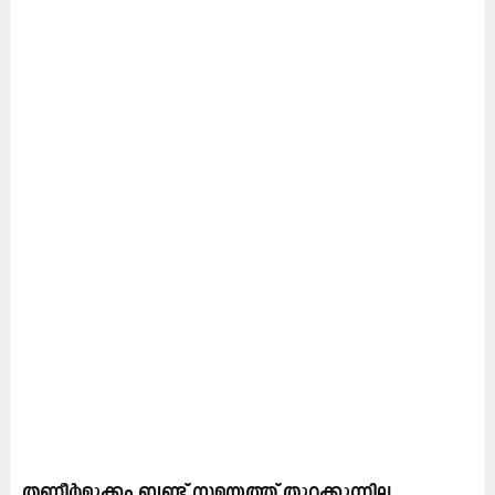
തണ്ണീർമുക്കം ബണ്ട് സമയത്ത് തുറക്കുന്നില്ല