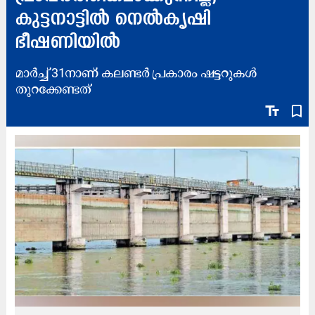
കുട്ടനാട്ടിൽ നെൽകൃഷി
ഭീഷണിയില്‍
മാർച്ച് 31നാണ് കലണ്ടർ പ്രകാരം ഷട്ടറുകൾ
തുറക്കേണ്ടത്
text_fields
bookmark_border