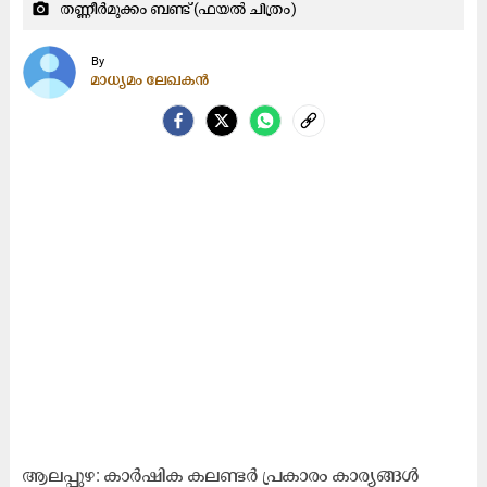
തണ്ണീര്‍മുക്കം ബണ്ട് (ഫയല്‍ ചിത്രം)
camera_alt
By
മാധ്യമം ലേഖകൻ
ആലപ്പുഴ: കാർഷിക കലണ്ടർ പ്രകാരം കാര്യങ്ങൾ