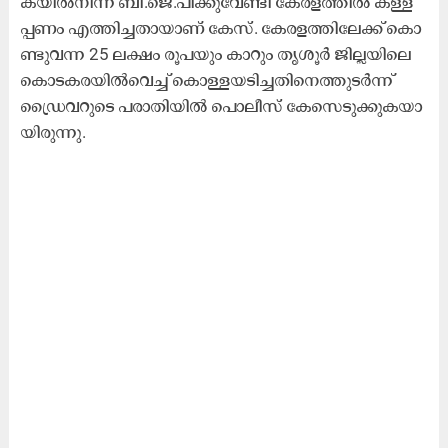
ക​യി​ൽ​നി​ന്ന് ബി.​ജെ.​പി​ക്കു​വേ​ണ്ടി കേ​ര​ള​ത്തി​ൽ ക​ള്ള​
പ്പ​ണം എ​ത്തി​ച്ച​താ​യാ​ണ്​​ കേ​സ്. കേ​ര​ള​ത്തി​ലേ​ക്ക്‌ കൊ​
ണ്ടു​വ​ന്ന 25 ല​ക്ഷം രൂ​പ​യും കാ​റും തൃ​ശൂ​ർ ജി​ല്ല​യി​ലെ
കൊ​ട​ക​ര​യി​ൽ​വെ​ച്ച്‌ കൊ​ള്ള​യ​ടി​ച്ച​തി​നെ​ത്തു​ട​ർ​ന്ന്
ഡ്രൈ​വ​റു​ടെ പ​രാ​തി​യി​ൽ പൊ​ലീ​സ്‌ കേ​സെ​ടു​ക്കു​ക​യാ​
യി​രു​ന്നു.