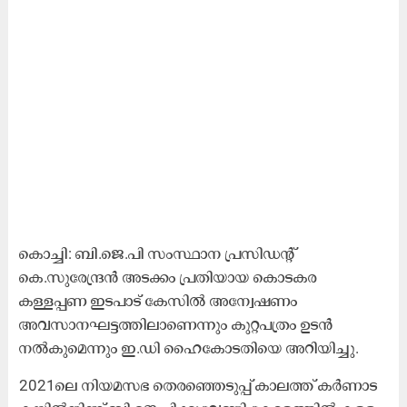
കൊച്ചി: ബി.ജെ.പി സംസ്ഥാന പ്രസിഡന്റ്
കെ.സുരേന്ദ്രൻ അടക്കം പ്രതിയായ കൊടകര
കള്ളപ്പണ ഇടപാട് കേസിൽ അന്വേഷണം
അവസാനഘട്ടത്തിലാണെന്നും കുറ്റപത്രം ഉടൻ
നൽകുമെന്നും ഇ.ഡി ഹൈകോടതിയെ അറിയിച്ചു.
2021ലെ ​നി​യ​മ​സ​ഭ തെ​ര​ഞ്ഞെ​ടു​പ്പ് കാ​ല​ത്ത് ക​ർ​ണാ​ട​