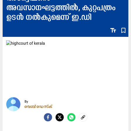
അവസാനഘട്ടത്തിൽ, കുറ്റപത്രം
ഉടൻ നല്‍കുമെന്ന് ഇ.ഡി
text_fields
bookmark_border
By
വെബ് ഡെസ്ക്