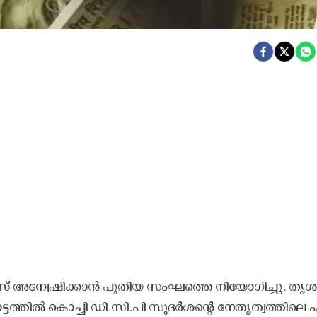
​സ് അ​ന്വേ​ഷി​ക്കാ​ൻ പു​തി​യ സം​ഘ​ത്തെ നി​യോ​​ഗി​ച്ചു. തൃ​ശൂ​
്തി​ൽ കൊ​ച്ചി ഡി.​സി.​പി സു​ദ​ര്‍ശ​ന്‍റെ നേ​തൃ​ത്വ​ത്തി​ലെ 