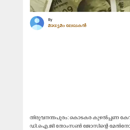
By
മാധ്യമം ലേഖകൻ
തി​രു​വ​ന​ന്ത​പു​രം: കൊ​ട​ക​ര കു​ഴ​ൽ​പ്പ​ണ കേ
ഡി.​ഐ.​ജി തോം​സ​ണ്‍ ജോ​സി​ന്റെ മേ​ല്‍നോ​ട്ട​ത