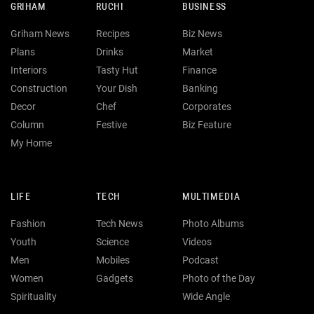
GRIHAM
RUCHI
BUSINESS
Griham News
Recipes
Biz News
Plans
Drinks
Market
Interiors
Tasty Hut
Finance
Construction
Your Dish
Banking
Decor
Chef
Corporates
Column
Festive
Biz Feature
My Home
LIFE
TECH
MULTIMEDIA
Fashion
Tech News
Photo Albums
Youth
Science
Videos
Men
Mobiles
Podcast
Women
Gadgets
Photo of the Day
Spirituality
Wide Angle