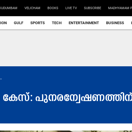
KUDUMBAM
VELICHAM
BOOKS
LIVE TV
SUBSCRIBE
MADHYAMAM P
NION
GULF
SPORTS
TECH
ENTERTAINMENT
BUSINESS
..
പ​ണ കേ​സ്: പുന​രന്വേഷണത്തി