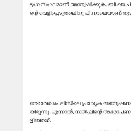
ട്ടം​ഗ സം​ഘ​മാ​ണ്​ അ​ന്വേ​ഷി​ക്കു​ക. ബി.​ജെ.​പി ത
ന്റെ വെ​ളി​പ്പെ​ടു​ത്ത​ലി​നു പി​ന്നാ​ലെ​യാ​ണ് തു​
നേ​ര​ത്തേ പെ​ലീ​സി​ലെ പ്ര​ത്യേ​ക അ​ന്വേ​ഷ​ണ സം​
യി​രു​ന്നു. എ​ന്നാ​ൽ, സ​തീ​ഷി​ന്റെ ആ​രോ​പ​ണം ഉ
ളി​ഞ്ഞ​ത്.