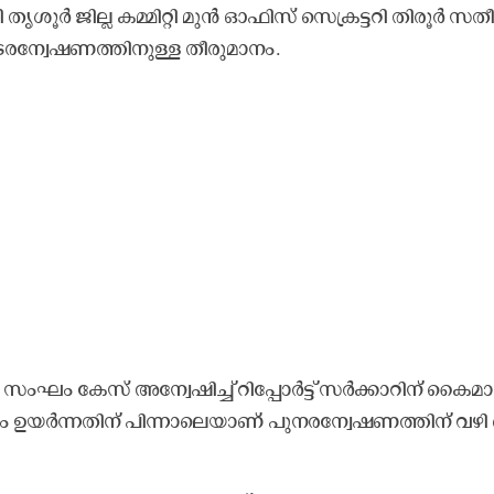
ൃ​ശൂ​ർ ജി​ല്ല ക​മ്മി​റ്റി മു​ൻ ഓ​ഫി​സ് സെ​ക്ര​ട്ട​റി തി​രൂ​ർ സ​തീ
ട​ര​ന്വേ​ഷ​ണ​ത്തി​നു​ള്ള തീ​രു​മാ​നം.
ഘം കേ​സ് അ​ന്വേ​ഷി​ച്ച് റി​പ്പോ​ർ​ട്ട് സ​ർ​ക്കാ​റി​ന് കൈ​മാ​
​യ​ർ​ന്ന​തി​ന് പി​ന്നാ​ലെ​യാ​ണ് പു​ന​ര​ന്വേ​ഷ​ണ​ത്തി​ന് വ​ഴി