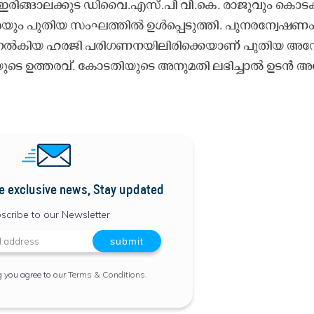
‍പ്പി​ച്ച ഇ​രി​ങ്ങാ​ല​ക്കു​ട ഡി​വൈ.​എ​സ്.​പി വി.​കെ. രാ​ജു​വും കൊ​ട
​രെ​യും പു​തി​യ സം​ഘ​ത്തി​ൽ ഉ​ൾ​പ്പെ​ടു​ത്തി. പു​ന​ര​ന്വേ​ഷ​ണ
ന​ൽ​കി​യ ഹ​ര​ജി പ​രി​​ഗ​ണ​ന​യി​ലി​രി​ക്കെ​യാ​ണ് പു​തി​യ അ​ന്വ
ടെ ഉ​ത്ത​ര​വ്. കോ​ട​തി​യു​ടെ അ​നു​മ​തി ല​ഭി​ച്ചാ​ൽ ഉ​ട​ൻ അ​ന
e exclusive news, Stay updated
scribe to our Newsletter
g you agree to our
Terms & Conditions
.