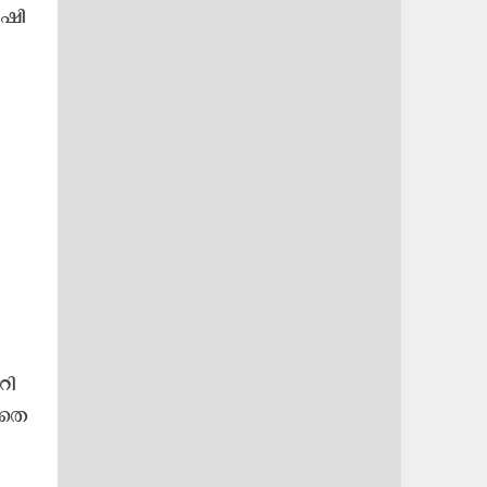
​ഷി​
റി​
 തെ​