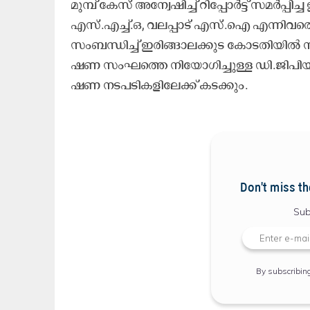
മു​മ്പ്​ കേ​സ് അ​ന്വേ​ഷി​ച്ച് റി​പ്പോ​ര്‍ട്ട് സ​മ​ര്
എ​സ്.​എ​ച്ച്.​ഒ, വ​ല​പ്പാ​ട് എ​സ്‌.​ഐ എ​ന്നി​വ
സം​ബ​ന്ധി​ച്ച് ഇ​രി​ങ്ങാ​ല​ക്കു​ട കോ​ട​തി​യി​ൽ 
ഷ​ണ സം​ഘ​ത്തെ നി​യോ​​ഗി​ച്ചു​ള്ള ഡി.​ജി​പി​യു​
ഷ​ണ ന​ട​പ​ടി​ക​ളി​ലേ​ക്ക്​ ക​ട​ക്കും.
Don't miss th
Sub
By subscribin