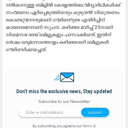
നൽകാനുള്ള ബില്ലിൽ കേരളത്തിലെ വിദ്യാർഥികൾക്ക്
സംവരണം ഏർപ്പെടുത്തിയതും കൂടുതൽ നിയന്ത്രണം
കൊണ്ടുവന്നതുമാണ് ഗവർണറുടെ എതിർപ്പിന്
കാരണമെന്നാണ് സൂചന. കഴിഞ്ഞ മാർച്ച് 25നാണ്
നിയമസഭ രണ്ട് ബില്ലുകളും പാസാക്കിയത്. ഇതിന്
ശേഷം ഒരുമാസത്തോളം കഴിഞ്ഞാണ് ബില്ലുകൾ
ഗവർണർക്കയച്ചത്.
Don't miss the exclusive news, Stay updated
Subscribe to our Newsletter
By subscribing you agree to our
Terms &