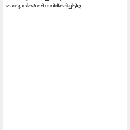
ഔദ്യോഗികമായി സ്ഥിരീകരിച്ചിട്ടില്ല.