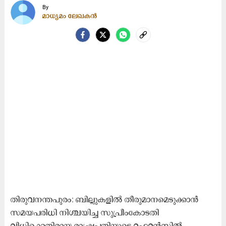
By
മാധ്യമം ലേഖകൻ
തിരുവനന്തപുരം: ബില്ലുകളിൽ തീരുമാനമെടുക്കാൻ
സമയപരിധി നിശ്ചയിച്ച സുപ്രീംകോടതി
വിധിക്കെതിരായ രാഷ്ട്രപതിയുടെ റഫറൻസിൽ