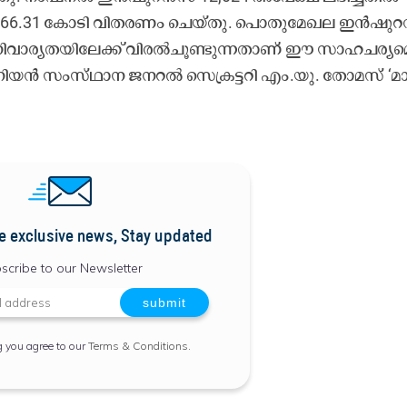
) 66.31 കോ​ടി വി​ത​ര​ണം ചെ​യ്​​തു. പൊ​തു​മേ​ഖ​ല ഇ​ൻ​ഷു​റ​
​വാ​ര്യ​ത​യി​ലേ​ക്ക്​ വി​ര​ൽ​ചൂ​ണ്ടു​ന്ന​താ​ണ്​ ഇൗ ​സാ​ഹ​ച​ര്യ​മ
നി​യ​ൻ സം​സ്​​ഥാ​ന ജ​ന​റ​ൽ സെ​ക്ര​ട്ട​റി എം.​യു. തോ​മ​സ്​ ‘മാ​
e exclusive news, Stay updated
scribe to our Newsletter
g you agree to our
Terms & Conditions
.