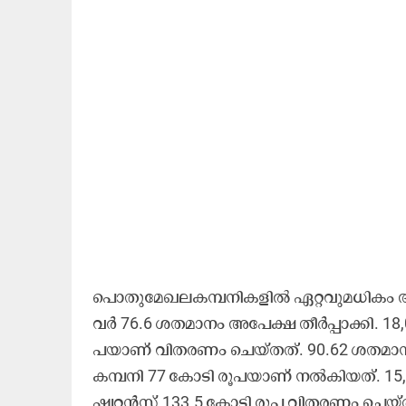
പൊ​തു​മേ​ഖ​ല​ക​മ്പ​നി​ക​ളി​ൽ ഏ​റ്റ​വു​മ​ധി​കം​ 
വ​ർ 76.6 ശ​ത​മാ​നം അ​പേ​ക്ഷ തീ​ർ​പ്പാ​ക്കി. 18
പ​യാ​ണ്​ വി​ത​ര​ണം ചെ​യ്ത​ത്. 90.62 ശ​ത​മാ​നം
ക​മ്പ​നി 77 കോ​ടി രൂ​പ​യാ​ണ്​ ന​ൽ​കി​യ​ത്. 15,
ഷ്വ​റ​ൻ​സ്​ 133.5 കോ​ടി രൂ​പ വി​ത​ര​ണം ചെ​യ്