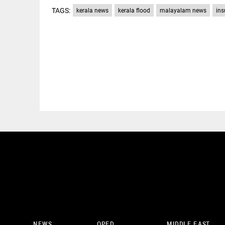
TAGS:
kerala news
kerala flood
malayalam news
ins
NEWS
OPED
MIDDLE EAST