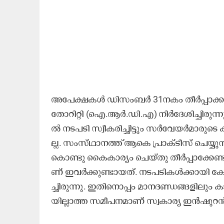
അ​പേ​ക്ഷ​ക​ൾ ഡി​സം​ബ​ർ 31ന​കം തീ​ർ​പ്പാ​ക്കാ​ൻ
തോ​റി​റ്റി (ഐ.​ആ​ർ.​ഡി.​എ) നി​ർ​ദേ​ശി​ച്ചി​രു​ന്
ൽ ന​ട​പ​ടി സ്വീ​ക​രി​ച്ചി​ട്ടും സ​ർ​വേ​യ​ർ​മാ​രു​
ല്ല. സം​സ്​​ഥാ​ന​ത്ത് ആ​കെ പ്രാ​ക്ടീ​സ്​ ചെ​യ്യ
കൊ​ണ്ടു കൈ​കാ​ര്യം ചെ​യ്​​തു തീ​ർ​പ്പാ​ക്കേ​ണ്
ണ്​ ഇ​വ​ർ​ക്കു​ണ്ടാ​യ​ത്. ന​ട​പ​ടി​ക​ൾ​ക്കാ​യി കേ
ച്ചി​രു​ന്നു. ഇ​തി​നൊ​പ്പം മാ​ന​ദ​ണ്ഡ​ങ്ങ​ളി​ലും കാ​
യി​ല്ലാ​ത്ത സ​മീ​പ​ന​മാ​ണ്​ സ്വ​കാ​ര്യ ഇ​ൻ​ഷു​റ​ൻ​