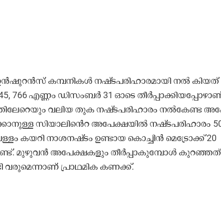
​ൻ​ഷു​റ​ൻ​സ്​ ക​മ്പ​നി​ക​ൾ ന​ഷ്​​ട​പ​രി​ഹാ​ര​മാ​യി ന​ൽ ​കി​യ​ത്​
, 766 എ​ണ്ണം ഡി​സം​ബ​ർ 31 ഒാ​ടെ തീ​ർ​പ്പാ​ക്കി​യ​പ്പോ​ഴാ​ണ്
ള​തി​ലേ​റെ​യും വ​ലി​യ തു​ക ന​ഷ്​​ട​പ​രി​ഹാ​രം ന​ൽ​കേ​ണ്ട അ​പ
പാ​ക്കാ​നു​ള്ള സി​യാ​ലി​​​​െൻറ അ​പേ​ക്ഷ​യി​ൽ ന​ഷ്​​ട​പ​രി​ഹാ​രം 5
​ള്ളം ക​യ​റി നാ​ശ​ന​ഷ്​​ടം ഉ​ണ്ടാ​യ കൊ​ച്ചി​ൻ മെ​ട്രോ​ക്ക്​ 20
്ട്. മു​ഴു​വ​ൻ അ​പേ​ക്ഷ​ക​ളും തീ​ർ​പ്പാ​കു​േ​മ്പാ​ൾ കു​റ​ഞ്ഞ​ത്​
വ​രു​മെ​ന്നാ​ണ്​ പ്രാ​ഥ​മി​ക ക​ണ​ക്ക്.