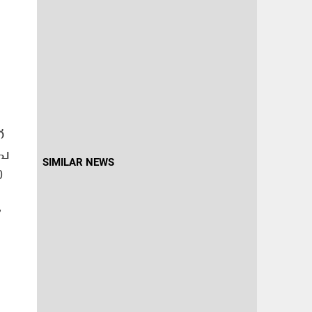
​
േ​
SIMILAR NEWS
0