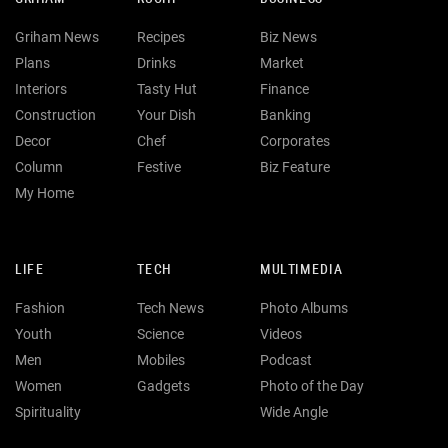
Griham News
Recipes
Biz News
Plans
Drinks
Market
Interiors
Tasty Hut
Finance
Construction
Your Dish
Banking
Decor
Chef
Corporates
Column
Festive
Biz Feature
My Home
LIFE
TECH
MULTIMEDIA
Fashion
Tech News
Photo Albums
Youth
Science
Videos
Men
Mobiles
Podcast
Women
Gadgets
Photo of the Day
Spirituality
Wide Angle