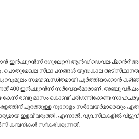
 ഇ​ൻ​ഷ​ു​റ​ൻ​സ്​ റ​ഗു​ലേ​റ്റ​റി ആ​ൻ​ഡ് ​െഡ​വ​ല​പ്മ​​​െൻറ്​ അ​
നു. പൊ​തു​മേ​ഖ​ല സ്​​ഥാ​പ​ന​ങ്ങ​ൾ യു​ദ്ധ​കാ​ല അ​ടി​സ്​​ഥാ​ന​ത്
ടെ കു​റ​വു​മൂ​ലം സ​മ​യ​ബ​ന്ധി​ത​മാ​യി പൂ​ർ​ത്തി​യാ​ക്കാ​ൻ ക​ഴി​ഞ്
ു​ന്ന​ത് 400 ഇ​ൻ​ഷു​റ​ൻ​സ്​ സ​ർ​വേ​യ​ർ​മാ​രാ​ണ്. അ​ഞ്ചു വ​ർ​ഷം
ട കേ​സ്​ ര​ണ്ടു മാ​സം കൊ​ണ്ട്​ പ​രി​ഗ​ണി​ക്കേ​ണ്ട സാ​ഹ​ച​ര്യ​
​ര​ള​ത്തി​ന്​ പു​റ​ത്തു​ള്ള നൂ​റോ​ളം സ​ർ​വേ​യ​ർ​മാ​രെ​യും എ​ത്
ര്യ​മാ​യ ഇ​ള​വ്​ വ​രു​ത്തി. എ​ന്നാ​ൽ, വ്യ​വ​സ്​​ഥ​ക​ളി​ൽ വി​ട്ടു​വീ​ഴ
സ്​ ക​മ്പ​നി​ക​ൾ സ്വീ​ക​രി​ക്കു​ന്ന​ത്.