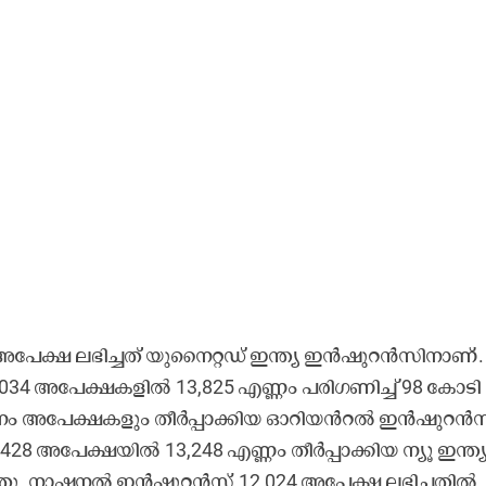
അ​പേ​ക്ഷ ല​ഭി​ച്ച​ത്​ യു​നൈ​റ്റ​ഡ് ഇ​ന്ത്യ ഇ​ൻ​ഷു​റ​ൻ​സി​നാ​ണ്.
,034 അ​പേ​ക്ഷ​ക​ളി​ൽ 13,825 എ​ണ്ണം പ​രി​ഗ​ണി​ച്ച്​ 98 കോ​ടി 
 അ​പേ​ക്ഷ​ക​ളും തീ​ർ​പ്പാ​ക്കി​യ ഓ​റി​യ​ൻ​റ​ൽ ഇ​ൻ​ഷു​റ​ൻ​സ
428 അ​പേ​ക്ഷ​യി​ൽ 13,248 എ​ണ്ണം തീ​ർ​പ്പാ​ക്കി​യ ന്യൂ ​ഇ​ന്ത്
തു. ​നാ​ഷ​ന​ൽ ഇ​ൻ​ഷു​റ​ൻ​സ്​ 12,024 അ​പേ​ക്ഷ ല​ഭി​ച്ച​തി​ൽ