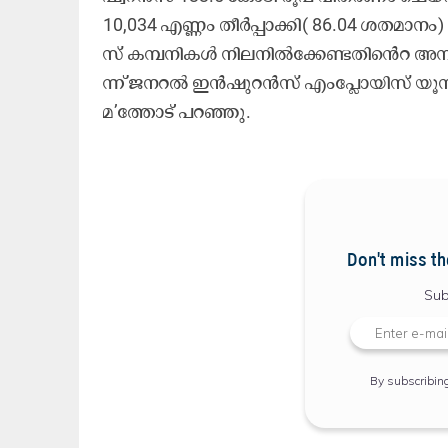
10,034 എ​ണ്ണം തീ​ർ​പ്പാ​ക്കി( 86.04 ശ​ത​മാ​നം
സ്​ ക​മ്പ​നി​ക​ൾ നി​ല​നി​ൽ​ക്കേ​ണ്ട​തി​​​​െൻറ അ​നി
ന്ന്​ ജ​ന​റ​ൽ ഇ​ൻ​ഷു​റ​ൻ​സ്​ എം​പ്ലോ​യി​സ്​ യൂ​
മ’​ത്തോ​ട്​ പ​റ​ഞ്ഞു.
Don't miss th
Sub
By subscribin