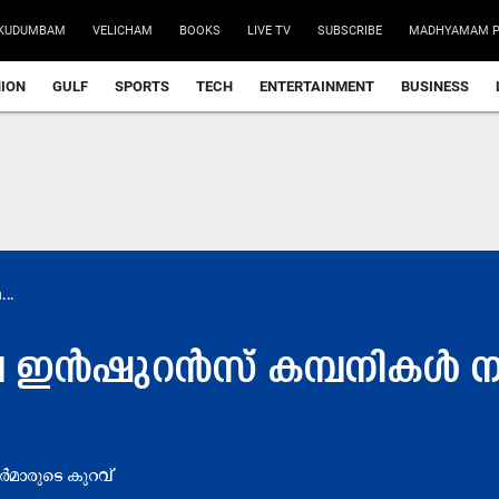
KUDUMBAM
VELICHAM
BOOKS
LIVE TV
SUBSCRIBE
MADHYAMAM P
NION
GULF
SPORTS
TECH
ENTERTAINMENT
BUSINESS
..
 ഇൻഷുറൻസ്​ കമ്പനികൾ നൽ
മാരുടെ കുറവ്​