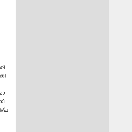
തി​
ഞി​
മാ​
തി​
്​​ച​