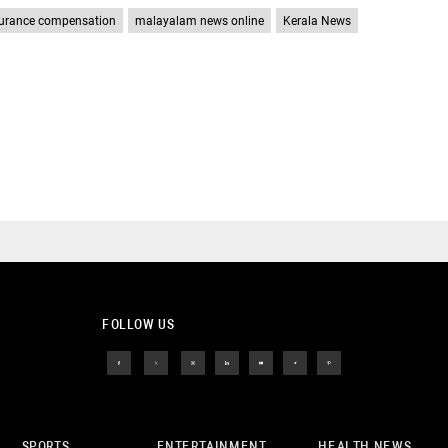
urance compensation
malayalam news online
Kerala News
FOLLOW US
SPORTS
ENTERTAINMENT
HEALTH NEWS