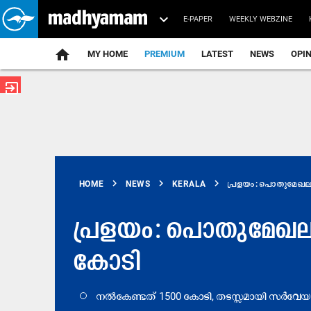
E-PAPER
WEEKLY WEBZINE
home
MY HOME
PREMIUM
LATEST
NEWS
OPI
exit_to_app
chevron_right
chevron_right
chevron_right
HOME
NEWS
KERALA
പ്രളയം: പൊതുമേഖല.
പ്രളയം: പൊതുമേഖല
കോടി
നൽകേണ്ടത്​ 1500 കോടി, തടസ്സമായി സർവേയർ