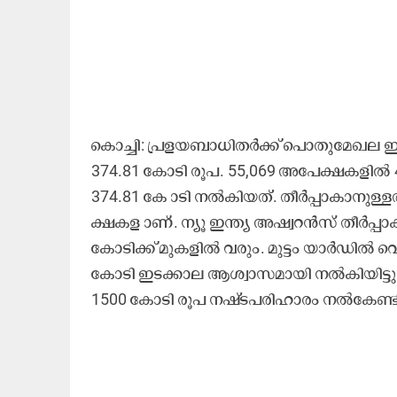
കൊ​ച്ചി: പ്ര​ള​യ​ബാ​ധി​ത​ർ​ക്ക്​ പൊ​തു​മേ​ഖ​ല ഇ
374.81 ​കോ​ടി രൂ​പ. 55,069 അ​പേ​ക്ഷ​ക​ളി​ൽ 45
374.81 കേ ാ​ടി ന​ൽ​കി​യ​ത്. തീ​ർ​പ്പാ​കാ​നു​ള്
ക്ഷ​ക​ള ാ​ണ്. ന്യൂ ​ഇ​ന്ത്യ അ​ഷ്വ​റ​ൻ​സ്​ തീ​ർ​പ്
കോ​ടി​ക്ക്​ മു​ക​ളി​ൽ വ​രും. മു​ട്ടം യാ​ർ​ഡി​ൽ വെ
കോ​ടി ഇ​ട​ക്കാ​ല ആ​ശ്വാ​സ​മാ​യി ന​ൽ​കി​യി​ട്ടു​ണ
1500 കോ​ടി രൂ​പ ന​ഷ്​​ട​പ​രി​ഹാ​രം ന​ൽ​കേ​ണ്ടി 