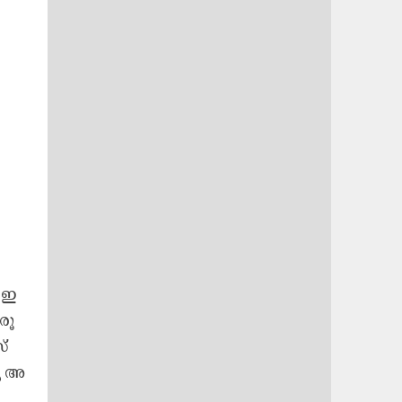
 ഇ​
രൂ​
്​
യ അ​