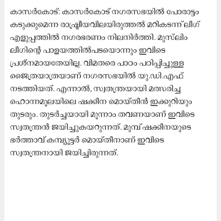
കാസര്‍കോട്: കാസര്‍കോട് നഗരസഭയിൽ പോരാട്ടം
കടുക്കുമെന്ന രാഷ്ട്രീയവിലയിരുത്തൽ മറികടന്ന് ലീഗ്
എളുപ്പത്തിൽ നഗരഭരണം നിലനിർത്തി. മുസ്‍ലിം
ലീഗിന്റെ പാളയത്തിൽപടയൊന്നും ഇവിടെ
പ്രശ്നമായതേയില്ല. വിമതരെ പാഠം പഠിപ്പിച്ചുള്ള
ജൈത്രയാത്രയാണ് നഗരസഭയിൽ യു.ഡി.എഫ്
നടത്തിയത്. എന്നാൽ, സ്വതന്ത്രയായി മത്സരിച്ച
ഹൊന്നമൂലയിലെ ഷക്കീന മൊയ്തീൻ ഇക്കുറിയും
തുടരും. തുടർച്ചയായി മൂന്നാം തവണയാണ് ഇവിടെ
സ്വതന്ത്രൻ ജയിച്ചുകയറുന്നത്. മുമ്പ് ഷക്കീനയുടെ
ഭർത്താവ് കമ്പ്യൂട്ടർ മൊയ്തീനാണ് ഇവിടെ
സ്വതന്ത്രനായി ജയിച്ചിരുന്നത്.