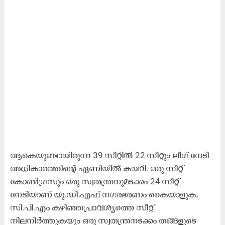
ആകെയുണ്ടായിരുന്ന 39 സീറ്റിൽ 22 സീറ്റും ലീഗ് നേടി
അധികാരത്തിന്റെ ഏണിയിൽ കയറി. ഒരു സീറ്റ്
കോൺഗ്രസും ഒരു സ്വതന്ത്രനുമടക്കം 24 സീറ്റ്
നേടിയാണ് യു.ഡി.എഫ് നഗരഭരണം കൈയാളുക.
സി.പി.എം കഴിഞ്ഞപ്രാവശ്യത്തെ സീറ്റ്
നിലനിർത്തുകയും ഒരു സ്വതന്ത്രനടക്കം തങ്ങളുടെ