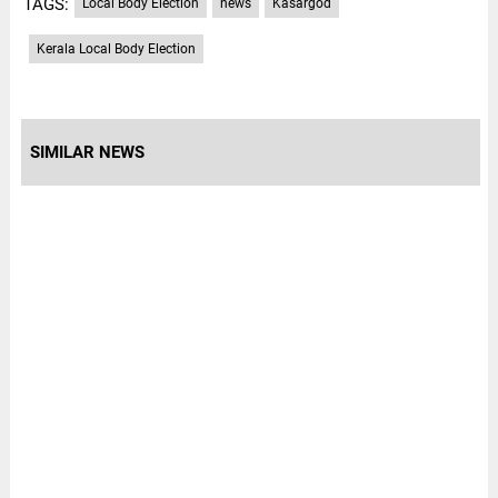
TAGS:
Local Body Election
news
Kasargod
Kerala Local Body Election
SIMILAR NEWS