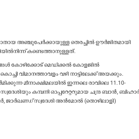
ണാതായ അഞ്ചുപേർക്കായുള്ള തെരച്ചിൽ ഊർജിതമായി
ിൽനിന്ന് കണ്ടെത്താനുള്ളത്.
ദേഹങ്ങൾ കോഴിക്കോട് മെഡിക്കൽ കോളജിൽ
െ കൊച്ചി വിമാനത്താവളം വഴി നാട്ടിലേക്ക് അയക്കും.
ിക്കുന്ന മീനാക്ഷിമലയിൽ ഇന്നലെ രാവിലെ 11.10-
്വദേശിയും കമ്പനി ഓപ്പറേറ്ററുമായ ചന്ദ്ര ബാൻ, ബിഹാ
ർ, ജാർഖണ്ഡ് സ്വദേശി അൻമോൽ (തൊഴിലാളി)