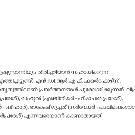
യസാന്നിധ്യം തിരിച്ചറിയാൻ സഹായിക്കുന്ന
ത്തിച്ചിട്ടുണ്ട്. എൻ.ഡി.ആർ.എഫ്, ഫയർഫോഴ്സ്,
്വത്തിലാണ് പ്രവർത്തനങ്ങൾ പുരോഗമിക്കുന്നത്. വിക
രദേശ്), രാഹുൽ (എഞ്ചിനീയർ - ഹിമാചൽ പ്രദേശ്),
റർ - ബിഹാർ), രാകേഷ് ഗുച്ചത് (സർവേയർ - പശ്ചിമബംഗാൾ
ർപ്രദേശ്) എന്നിവരെയാണ് കാണാതായത്.