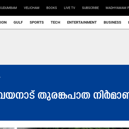
KUDUMBAM
VELICHAM
BOOKS
LIVE TV
SUBSCRIBE
MADHYAMAM P
NION
GULF
SPORTS
TECH
ENTERTAINMENT
BUSINESS
.
ൽ: വയനാട് തുരങ്കപാത നിർമാ