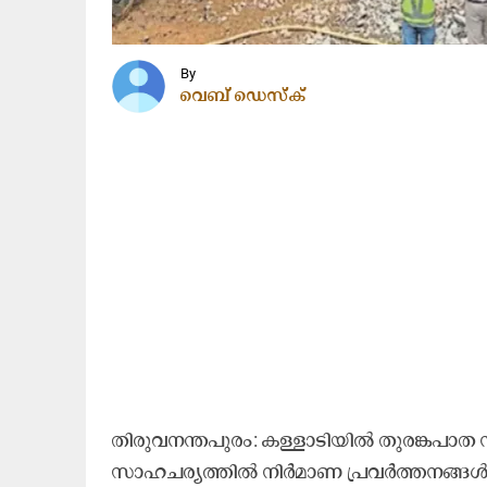
By
വെബ് ഡെസ്ക്
തിരുവനന്തപുരം: കള്ളാടിയിൽ തുരങ്കപാത ന
സാഹചര്യത്തിൽ നിർമാണ പ്രവർത്തനങ്ങൾ താ