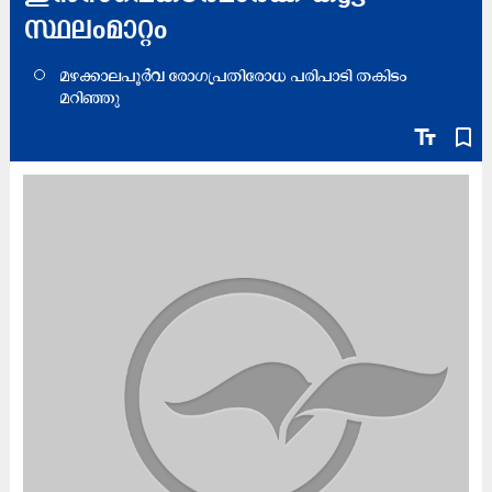
സ്ഥലംമാറ്റം
മഴക്കാലപൂർവ രോഗപ്രതിരോധ പരിപാടി തകിടം
മറിഞ്ഞു
text_fields
bookmark_border