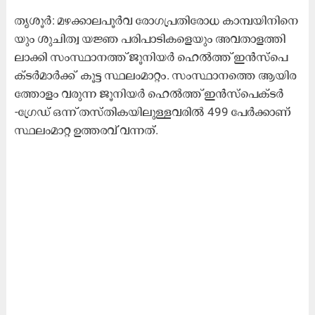
തൃ​ശൂ​ര്‍: മ​ഴ​ക്കാ​ല​പൂ​ര്‍വ രോ​ഗ​പ്ര​തി​രോ​ധ കാ​മ്പ​യി​നി​നെ​
യും ശു​ചി​ത്വ യ​ജ്ഞ പ​രി​പാ​ടി​ക​ളെ​യും അ​വ​താ​ള​ത്തി​
ലാ​ക്കി സം​സ്ഥാ​ന​ത്ത് ജൂ​നി​യ​ര്‍ ഹെ​ല്‍ത്ത് ഇ​ന്‍സ്‌​പെ​
ക്ട​ര്‍മാ​ര്‍ക്ക് കൂ​ട്ട സ്ഥ​ലം​മാ​റ്റം. സം​സ്ഥാ​ന​ത്തെ ആ​യി​ര​
ത്തോ​ളം വ​രു​ന്ന ജൂ​നി​യ​ര്‍ ഹെ​ല്‍ത്ത് ഇ​ന്‍സ്‌​പെ​ക്ട​ര്‍
-ഗ്രേ​ഡ് ഒ​ന്ന് ത​സ്തി​ക​യി​ലു​ള്ള​വ​രി​ല്‍ 499 പേ​ര്‍ക്കാ​ണ്
സ്ഥ​ലം​മാ​റ്റ ഉ​ത്ത​ര​വ് വ​ന്ന​ത്.