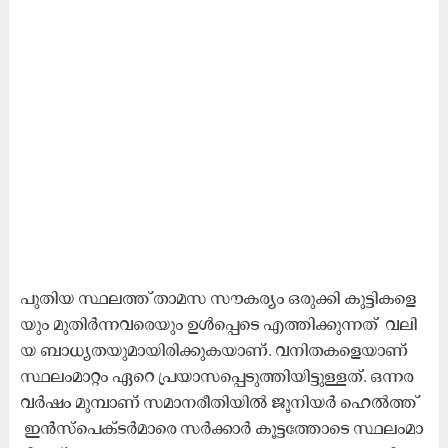
പു​തി​യ സ്ഥ​ല​ത്ത് താ​മ​സ സൗ​ക​ര്യം ഒ​രു​ക്കി കു​ട്ടി​ക​ളെ​
യും മു​തി​ര്‍ന്ന​വ​രെ​യും ഉ​ള്‍പ്പെ​ടെ എ​ത്തി​ക്കു​ന്ന​ത് വ​ലി​
യ ബാ​ധ്യ​ത​യു​മാ​യി​രി​ക്കു​ക​യാ​ണ്. വ​നി​ത​ക​ളെ​യാ​ണ്
സ്ഥ​ലം​മാ​റ്റം ഏ​റെ പ്ര​യാ​സ​പ്പെ​ടു​ത്തി​യി​ട്ടു​ള്ള​ത്. ഒ​ന്ന​ര
വ​ര്‍ഷം മു​മ്പാ​ണ് സ​മാ​ന​രീ​തി​യി​ല്‍ ജൂ​നി​യ​ര്‍ ഹെ​ല്‍ത്ത്
ഇ​ന്‍സ്‌​പെ​ക്ട​ര്‍മാ​രെ സ​ര്‍ക്കാ​ര്‍ കൂ​ട്ട​ത്തോ​ടെ സ്ഥ​ലം​മാ​