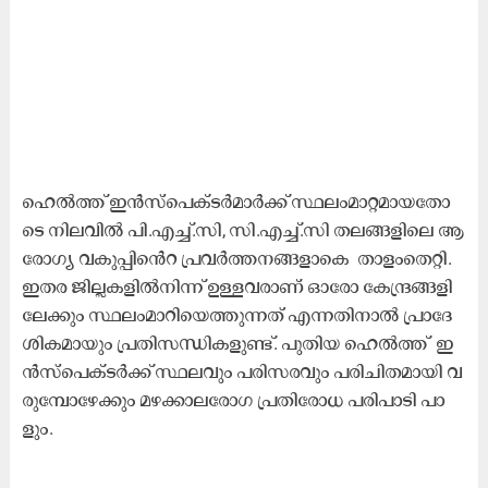
ഹെ​ല്‍ത്ത് ഇ​ന്‍സ്‌​പെ​ക്ട​ര്‍മാ​ര്‍ക്ക് സ്ഥ​ലം​മാ​റ്റ​മാ​യ​തോ​
ടെ നി​ല​വി​ല്‍ പി.​എ​ച്ച്‌.​സി, സി.​എ​ച്ച്‌.​സി ത​ല​ങ്ങ​ളി​ലെ ആ​
രോ​ഗ്യ വ​കു​പ്പി​​െൻറ പ്ര​വ​ര്‍ത്ത​ന​ങ്ങ​ളാ​കെ താ​ളം​തെ​റ്റി.
ഇ​ത​ര ജി​ല്ല​ക​ളി​ല്‍നി​ന്ന്​ ഉ​ള്ള​വ​രാ​ണ് ഓ​രോ കേ​ന്ദ്ര​ങ്ങ​ളി​
ലേ​ക്കും സ്ഥ​ലം​മാ​റി​യെ​ത്തു​ന്ന​ത്​ എ​ന്ന​തി​നാ​ല്‍ പ്രാ​ദേ​
ശി​ക​മാ​യും പ്ര​തി​സ​ന്ധി​ക​ളു​ണ്ട്. പു​തി​യ ഹെ​ല്‍ത്ത് ഇ​
ന്‍സ്‌​പെ​ക്ട​ര്‍ക്ക് സ്ഥ​ല​വും പ​രി​സ​ര​വും പ​രി​ചി​ത​മാ​യി വ​
രു​മ്പോ​ഴേ​ക്കും മ​ഴ​ക്കാ​ല​രോ​ഗ പ്ര​തി​രോ​ധ പ​രി​പാ​ടി പാ​
ളും.