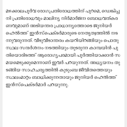
മ​ഴ​ക്കാ​ല​പൂ​ര്‍വ രോ​ഗ​പ്ര​തി​രോ​ധ​ത്തി​ന് പു​റ​മെ, ഡെ​ങ്കി​പ്പ​
നി പ്ര​തി​രോ​ധ​വും മാ​ലി​ന്യ നി​ര്‍മാ​ര്‍ജ​ന ബോ​ധ​വ​ത്ക​ര​
ണ​വു​മാ​ണ് അ​ടി​യ​ന്ത​ര പ്രാ​ധാ​ന്യ​ത്തോ​ടെ ജൂ​നി​യ​ര്‍
ഹെ​ല്‍ത്ത് ഇ​ന്‍സ്‌​പെ​ക്ട​ര്‍മാ​രു​ടെ നേ​തൃ​ത്വ​ത്തി​ല്‍ ന​ട​
ന്നു​വ​രു​ന്ന​ത്. വീ​ടു​വീ​ടാ​ന്ത​രം ക​യ​റി​യി​റ​ങ്ങി​യും പൊ​തു​
സ്ഥ​ല സ​ന്ദ​ര്‍ശ​നം ന​ട​ത്തി​യും തു​ട​രു​ന്ന കാ​മ്പ​യി​ന്‍ പു​
തി​യൊ​രി​ട​ത്ത് ആ​രോ​ഗ്യ​പ​ര​മാ​യി പൂ​ര്‍ത്തി​യാ​ക്കാ​ന്‍ സ​
മ​യ​മെ​ടു​ക്കു​മെ​ന്നാ​ണ് ഇ​വ​ര്‍ പ​റ​യു​ന്ന​ത്. അ​ധ്യ​യ​നം തു​
ട​ങ്ങി​യ സാ​ഹ​ച​ര്യ​ത്തി​ല്‍ കു​ടും​ബ ജീ​വി​ത​ത്തെ​യും
സ്ഥ​ലം​മാ​റ്റം ബാ​ധി​ക്കു​ന്ന​താ​യും ജൂ​നി​യ​ര്‍ ഹെ​ല്‍ത്ത്
ഇ​ന്‍സ്‌​പെ​ക്ട​ര്‍മാ​ര്‍ പ​റ​യു​ന്നു.