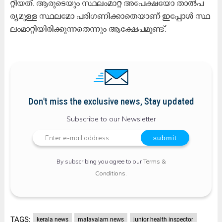
റ്റി​യ​ത്. ആ​രു​ടെ​യും സ്ഥ​ലം​മാ​റ്റ അ​പേ​ക്ഷ​യോ താ​ൽ​പ​
ര്യ​മു​ള്ള സ്ഥ​ല​മോ പ​രി​ഗ​ണി​ക്കാ​തെ​യാ​ണ് ഇ​പ്പോ​ള്‍ സ്ഥ​
ലം​മാ​റ്റി​യി​രി​ക്കു​ന്ന​തെ​ന്നും ആ​ക്ഷേ​പ​മു​ണ്ട്.
Don't miss the exclusive news, Stay updated
Subscribe to our Newsletter
By subscribing you agree to our
Terms &
Conditions
.
TAGS:
kerala news
malayalam news
junior health inspector