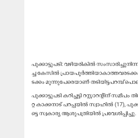
പു​ക്കാ​ട്ടു​പ​ടി: വ​ഴി​യ​രി​കി​ല്‍ സം​സാ​രി​ച്ചു​
ച്ച കേ​സി​ൽ പ്രാ​യ​പൂ​ർ​ത്തി​യാ​കാ​ത്ത​വ​ര​ട​ക്കം
ട​ക്കം മൂ​ന്നു​പേ​രെ​യാ​ണ് ത​ടി​യി​ട്ട​പ​റ​മ്പ് പൊ​ല
പു​ക്കാ​ട്ടു​പ​ടി ക​റി​ച്ച​ട്ടി റ​സ്റ്റാ​റ​ന്റി​ന് സ​മ
റ്റ കാ​ക്ക​നാ​ട് പ​റ​പ്പ​യി​ല്‍ സ്വാ​ഹി​ല്‍ (17), പു​ക
ട്ടെ സ്വ​കാ​ര്യ ആ​ശു​പ​ത്രി​യി​ല്‍ പ്ര​വേ​ശി​പ്പി​ച്ചു.