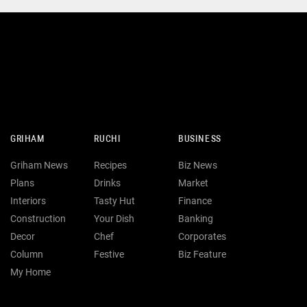
GRIHAM
RUCHI
BUSINESS
Griham News
Recipes
Biz News
Plans
Drinks
Market
Interiors
Tasty Hut
Finance
Construction
Your Dish
Banking
Decor
Chef
Corporates
Column
Festive
Biz Feature
My Home