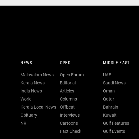
NEWS
OPED
MIDDLE EAST
Malayalam News
Open Forum
UAE
Kerala News
Editorial
Saudi News
India News
Articles
Oman
World
Columns
Qatar
Kerala Local News
Offbeat
Bahrain
Obituary
Interviews
Kuwait
NRI
Cartoons
Gulf Features
Fact Check
Gulf Events