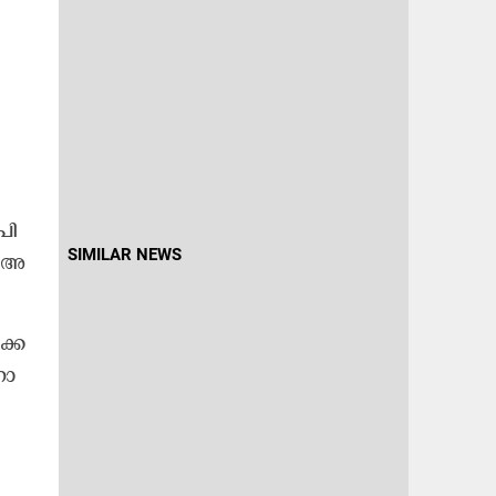
പി​
SIMILAR NEWS
) അ​
്കേ​
നാ​