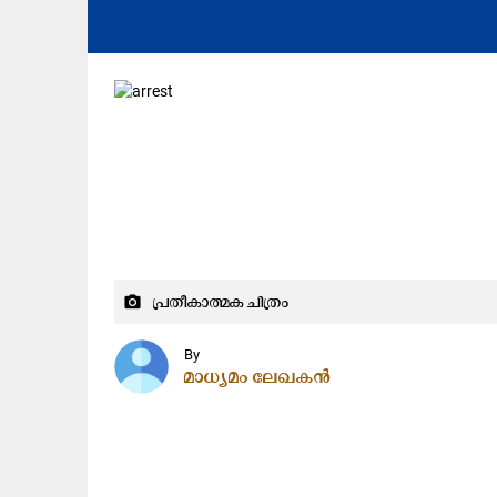
പ്രതീകാത്മക ചിത്രം
camera_alt
By
മാധ്യമം ലേഖകൻ