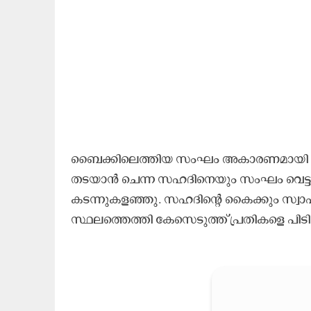
ബൈ​ക്കി​ലെ​ത്തി​യ സം​ഘം അ​കാ​ര​ണ​മാ​യി ത​ങ്ങ​ളെ
ത​ട​യാ​ന്‍ ചെ​ന്ന സ​ഹ​ദി​നെ​യും സം​ഘം വെ​ട്ടു
ക​ട​ന്നു​ക​ള​ഞ്ഞു. സ​ഹ​ദി​ന്റെ കൈ​ക്കും സ്വാ​ഹി​ലി​
സ്ഥ​ല​ത്തെ​ത്തി കേ​സെ​ടു​ത്ത് പ്ര​തി​ക​ളെ പി​ടി​