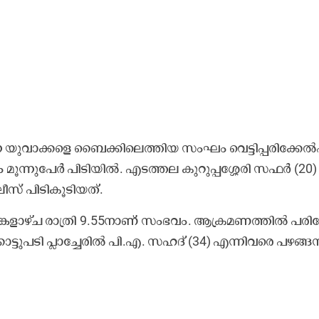
നി​ന്ന യു​വാ​ക്ക​ളെ ബൈ​ക്കി​ലെ​ത്തി​യ സം​ഘം വെ​ട്ടി​പ്പ​രി​ക്കേ​ൽ​
 മൂ​ന്നു​പേ​ർ പി​ടി​യി​ൽ. എ​ട​ത്ത​ല കു​റു​പ്പ​ശ്ശേ​രി സ​ഫ​ർ (20
ീ​സ് പി​ടി​കൂ​ടി​യ​ത്.
ീ​പം തി​ങ്ക​ളാ​ഴ്ച രാ​ത്രി 9.55നാ​ണ് സം​ഭ​വം. ആ​ക്ര​മ​ണ​ത്തി​ല്‍ പ​രി​ക
്കാ​ട്ടു​പ​ടി പ്ലാ​ച്ചേ​രി​ല്‍ പി.​എ. സ​ഹ​ദ് (34) എ​ന്നി​വ​രെ പ​ഴ​ങ്ങ​