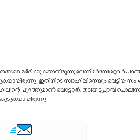
 മ​ർ​ദി​ക്കു​ക​യാ​യി​രു​ന്നു​വെ​ന്ന്​ മ​ർ​ദ​ന​മേ​റ്റ​വ​ർ പ​റ​ഞ
​ക​യാ​യി​രു​ന്നു. ഇ​തി​നി​ടെ സ്വാ​ഹി​ലി​നെ​യും വെ​ട്ടി​യ സം
ന്റെ പു​റ​ത്തു​മാ​ണ് വെ​ട്ടേ​റ്റ​ത്. ത​ടി​യി​ട്ട​പ്പ​റ​മ്പ് പൊ​ലീ​സ
കൂ​ടു​ക​യാ​യി​രു​ന്നു.