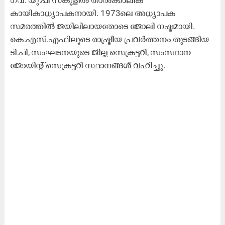
കായികാധ്യാപകനായി. 1973ലെ അധ്യാപക
സമരത്തിൽ ജയിലിലായതോടെ ജോലി നഷ്ടമായി.
കെ.എസ്‌.എഫിലൂടെ രാഷ്ട്രീയ പ്രവർത്തനം തുടങ്ങിയ
ടി.പി, സംഘടനയുടെ ജില്ല സെക്രട്ടറി, സംസ്ഥാന
ജോയിന്റ്‌ സെക്രട്ടറി സ്ഥാനങ്ങൾ വഹിച്ചു.