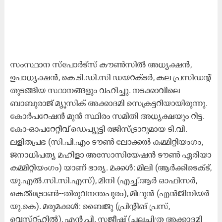
സംസ്ഥാന സ്‌പോർട്‌സ്‌ കൗൺസിൽ അധ്യക്ഷൻ,
ഉപാധ്യക്ഷൻ, കെ.ടി.ഡി.സി ഡയറക്ടർ, കല പ്രസിഡന്റ്‌
തുടങ്ങിയ സ്ഥാനങ്ങളും വഹിച്ചു. നടക്കാവിലെ
ബാബുരാജ്‌ മ്യൂസിക്‌ അക്കാദമി സെക്രട്ടറിയായിരുന്നു.
കോർപറേഷൻ മുൻ സ്ഥിരം സമിതി അധ്യക്ഷയും റിട്ട.
കോ-ഓപറേറ്റീവ്‌ ഡെപ്യൂട്ടി രജിസ്‌ട്രാറുമായ ടി.വി.
ലളിതപ്രഭ (സി.പി.എം ടൗൺ ലോക്കൽ കമ്മിറ്റിയംഗം,
ജനാധിപത്യ മഹിളാ അസോസിയേഷൻ ടൗൺ ഏരിയാ
കമ്മിറ്റിയംഗം) യാണ്‌ ഭാര്യ. മക്കൾ: മിലി (ആർക്കിടെക്ട്‌,
യു.എൽ.സി.സി.എസ്‌), മിനി (എച്ച്‌.ആർ ഓഫിസർ,
കെൽട്രോൺ--തിരുവനന്തപുരം), മിഥുൻ (എൻജിനിയർ
യു.കെ). മരുമക്കൾ: ബൈജു (പ്രിന്റിങ്‌ പ്രസ്‌,
വെസ്‌റ്റ്‌ഹിൽ), എൻ.പി. സജീഷ്‌ (ചലച്ചിത്ര അക്കാദമി