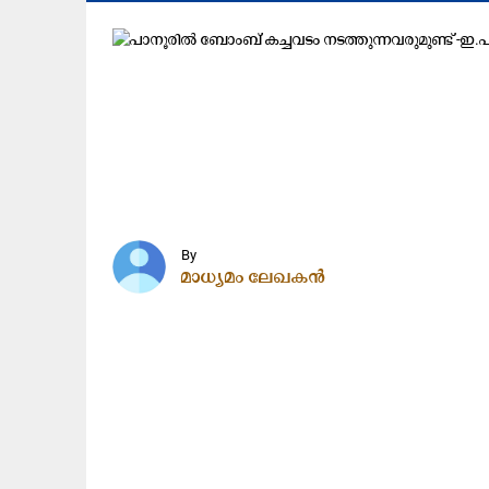
By
മാധ്യമം ലേഖകൻ