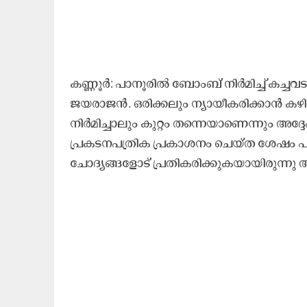
കണ്ണൂർ: പാനൂരിൽ ബോംബ് നിർമിച്ച് കച്ച
ജയരാജൻ. ഒരിക്കലും ന്യായീകരിക്കാൻ കഴ
നിർമിച്ചാലും കുറ്റം തന്നെയാണെന്നും അ
പ്രകടനപത്രിക പ്രകാശനം ചെയ്ത ശേഷം പ
ചോദ്യങ്ങളോട് പ്രതികരിക്കുകയായിരുന്നു 