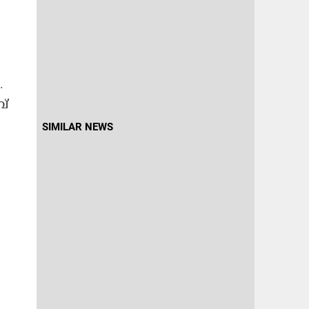
.
ബ്
SIMILAR NEWS