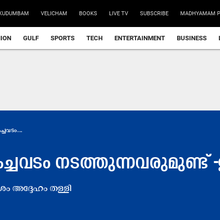
KUDUMBAM
VELICHAM
BOOKS
LIVE TV
SUBSCRIBE
MADHYAMAM P
NION
GULF
SPORTS
TECH
ENTERTAINMENT
BUSINESS
ചവടം...
ചവടം നടത്തുന്നവരുമുണ്ട
ം അദ്ദേഹം തള്ളി