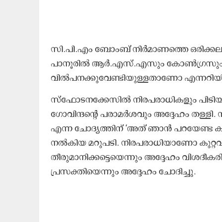
സി.പി.എം ബോംബ് നിർമാണത്തെ ഒരിക്കലും ന
പാനൂരിൽ ആർ.എസ്.എസും കോൺഗ്രസും ബോ
വിൽപനക്കുവേണ്ടിയുള്ളതാണോ എന്നറിയില്
സ്ഫോടനക്കേസിൽ നിരപരാധികളും പിടിയില
ഗോവിന്ദന്റെ പരാമർശവും അദ്ദേഹം തള്ളി.
എന്ന ചോദ്യത്തിന് ‘അത് ഞാൻ പറ​യേണ്ട കാ
നൽകിയ മറുപടി. നിരപരാധിയാണോ കുറ്
തീരുമാനിക്കട്ടെയെന്നും അദ്ദേഹം വിശദീ
പ്രസക്തിയെന്നും അദ്ദേഹം ചോദിച്ചു.