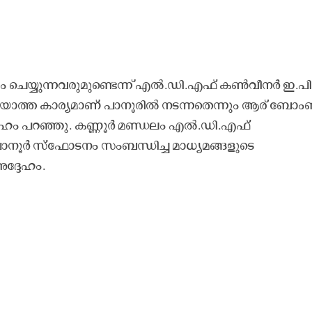
വടം ചെയ്യുന്നവരുമുണ്ടെന്ന് എൽ.ഡി.എഫ് കൺവീനർ ഇ.പി
ിയാത്ത കാര്യമാണ് പാനൂരിൽ നടന്നതെന്നും ആര് ബോം
ദ്ദേഹം പറഞ്ഞു. കണ്ണൂർ മണ്ഡലം എൽ.ഡി.എഫ്
ാനൂർ സ്ഫോടനം സംബന്ധിച്ച മാധ്യമങ്ങളുടെ
അദ്ദേഹം.