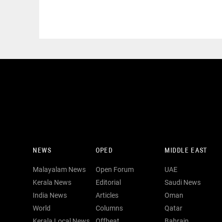
NEWS
OPED
MIDDLE EAST
Malayalam News
Open Forum
UAE
Kerala News
Editorial
Saudi News
India News
Articles
Oman
World
Columns
Qatar
Kerala Local News
Offbeat
Bahrain