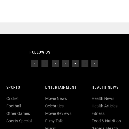
FOLLOW US
SPORTS
ENTERTAINMENT
HEALTH NEWS
Cricket
Movie News
Health News
Football
Celebrities
Health Articles
Other Games
Movie Reviews
Fitness
Sports Special
Filmy Talk
Food & Nutrition
Music
General Health