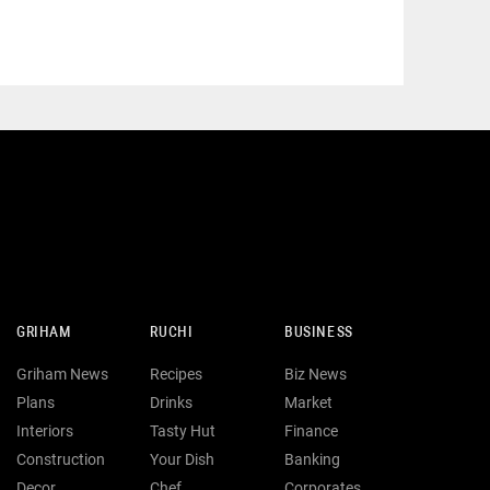
GRIHAM
RUCHI
BUSINESS
Griham News
Recipes
Biz News
Plans
Drinks
Market
Interiors
Tasty Hut
Finance
Construction
Your Dish
Banking
Decor
Chef
Corporates