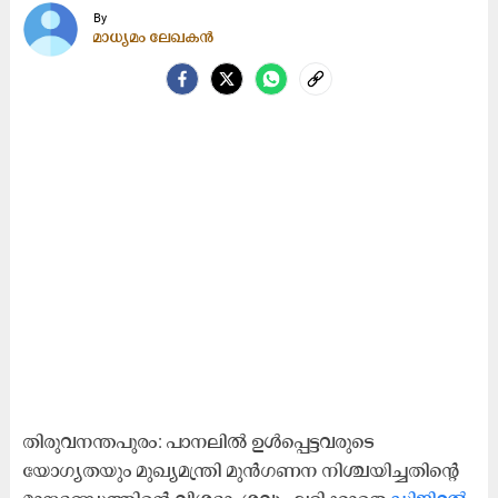
By
മാധ്യമം ലേഖകൻ
തിരുവനന്തപുരം: പാനലിൽ ഉൾപ്പെട്ടവരുടെ
യോഗ്യതയും മുഖ്യമന്ത്രി മുൻഗണന നിശ്ചയിച്ചതിന്റെ