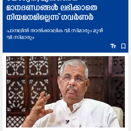
മാനദണ്ഡങ്ങൾ ലഭിക്കാതെ
നിയമനമില്ലെന്ന് ഗവർണർ
പാനലിൽ താൽക്കാലിക വി.സിമാരും മുൻ
വി.സിമാരും
text_fields
bookmark_border