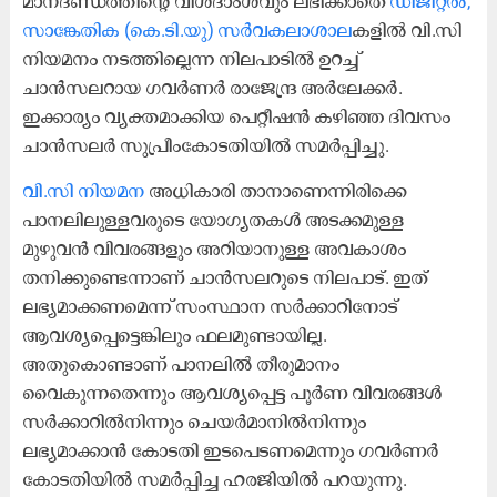
മാനദണ്ഡത്തിന്റെ വിശദാംശവും ലഭിക്കാതെ
ഡിജിറ്റൽ,
സാങ്കേതിക (കെ.ടി.യു) സർവകലാശാല
കളിൽ വി.സി
നിയമനം നടത്തില്ലെന്ന നിലപാടിൽ ഉറച്ച്
ചാൻസലറായ ഗവർണർ രാജേന്ദ്ര അർലേക്കർ.
ഇക്കാര്യം വ്യക്തമാക്കിയ പെറ്റീഷൻ കഴിഞ്ഞ ദിവസം
ചാൻസലർ സുപ്രീംകോടതിയിൽ സമർപ്പിച്ചു.
വി.സി നിയമന
അധികാരി താനാണെന്നിരിക്കെ
പാനലിലുള്ളവരുടെ യോഗ്യതകൾ അടക്കമുള്ള
മുഴുവൻ വിവരങ്ങളും അറിയാനുള്ള അവകാശം
തനിക്കുണ്ടെന്നാണ് ചാൻസലറുടെ നിലപാട്. ഇത്
ലഭ്യമാക്കണമെന്ന് സംസ്ഥാന സർക്കാറിനോട്
ആവശ്യപ്പെട്ടെങ്കിലും ഫലമുണ്ടായില്ല.
അതുകൊണ്ടാണ് പാനലിൽ തീരുമാനം
വൈകുന്നതെന്നും ആവശ്യപ്പെട്ട പൂർണ വിവരങ്ങൾ
സർക്കാറിൽനിന്നും ചെയർമാനിൽനിന്നും
ലഭ്യമാക്കാൻ കോടതി ഇടപെടണമെന്നും ഗവർണർ
കോടതിയിൽ സമർപ്പിച്ച ഹരജിയിൽ പറയുന്നു.