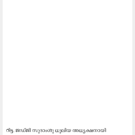
റിട്ട. ജഡ്ജി സുദാംശു ധൂലിയ അധ്യക്ഷനായി