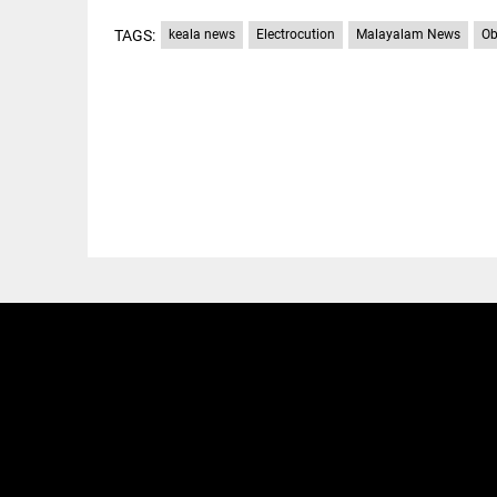
TAGS:
keala news
Electrocution
Malayalam News
Ob