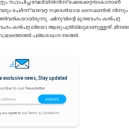
റ്റും സ്ഥാപിച്ച വേലിയിൽനിന്ന് ഷോക്കേറ്റതാകാനാണ്
വരും ചേർന്ന് വാഴവറ്റ സ്വദേശിയായ സൈമണിൽ നിന്നും
്തിവരികയായിരുന്നു. ഷിനുവിന്‍റെ മൃതദേഹം കൽപറ്റ
േഹം കൽപറ്റ ലിയോ ആശുപത്രിയിലുമാണുള്ളത്. മീനങ്ങ
ഥലത്തെത്തി പരിശോധന നടത്തി.
e exclusive news, Stay updated
scribe to our Newsletter
g you agree to our
Terms & Conditions
.