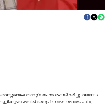
ൈദ്യുതാഘാതമേറ്റ് സഹോദരങ്ങൾ മരിച്ചു. വയനാട്
ന് പൂവണ്ണിക്കുംതടത്തിൽ അനൂപ്, സഹോദരനായ ഷിനു