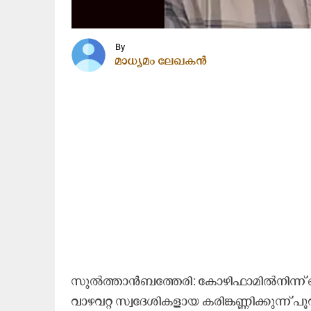
By
മാധ്യമം ലേഖകൻ
സുൽത്താൻബത്തേരി: കോഴിഫാമിൽനിന്ന് വ
വാഴവറ്റ സ്വദേശികളായ കരിങ്കണ്ണിക്കുന്