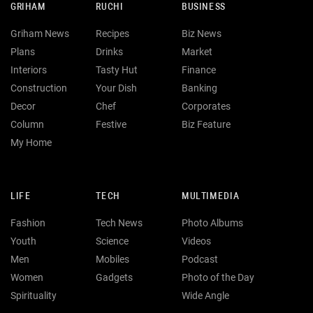
GRIHAM
RUCHI
BUSINESS
Griham News
Recipes
Biz News
Plans
Drinks
Market
Interiors
Tasty Hut
Finance
Construction
Your Dish
Banking
Decor
Chef
Corporates
Column
Festive
Biz Feature
My Home
LIFE
TECH
MULTIMEDIA
Fashion
Tech News
Photo Albums
Youth
Science
Videos
Men
Mobiles
Podcast
Women
Gadgets
Photo of the Day
Spirituality
Wide Angle