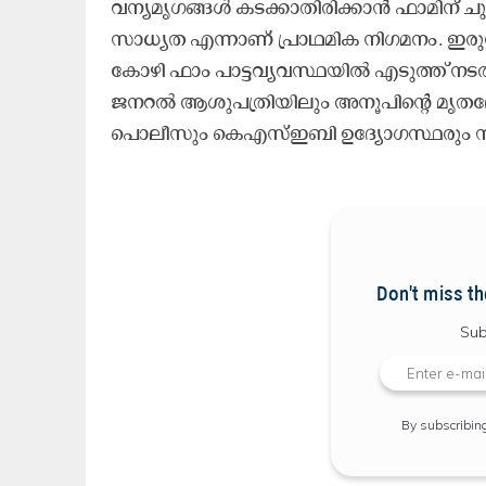
വന്യമൃഗങ്ങൾ കടക്കാതിരിക്കാൻ ഫാമിന് ചു
സാധ്യത എന്നാണ് പ്രാഥമിക നിഗമനം. ഇരു
കോഴി ഫാം പാട്ടവ്യവസ്ഥയിൽ എടുത്ത് നടത
ജനറൽ ആശുപത്രിയിലും അനൂപിന്‍റെ മൃതദ
പൊലീസും കെഎസ്ഇബി ഉദ്യോഗസ്ഥരും സ്
Don't miss th
Sub
By subscribin