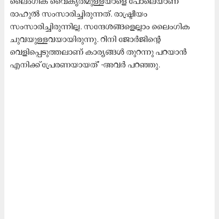
ലൈംഗിക വൈകൃതമുള്ളയാളെ പോലെയാണ്​
രാഹുൽ സംസാരിച്ചിരുന്നത്​. രാഷ്ട്രീയം
സംസാരിച്ചിരുന്നില്ല. സന്ദേശങ്ങളെല്ലാം ലൈംഗിക
ചുവയുള്ളവയായിരുന്നു. റിനി ജോർജിന്‍റെ
വെളിപ്പെടുത്തലാണ്​ കാര്യങ്ങൾ തുറന്നു പറയാൻ
എനിക്ക് പ്രേരണയായത്​’ -അവർ പറഞ്ഞു.