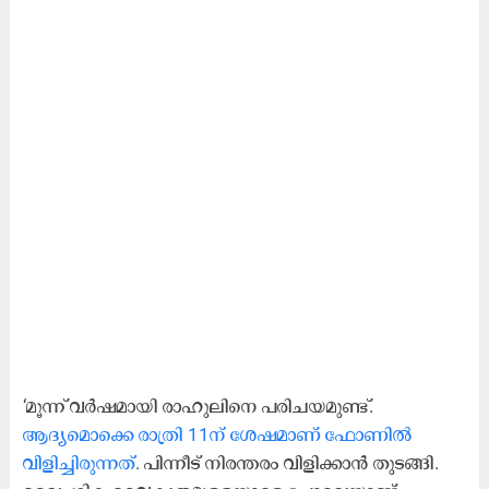
‘മൂന്ന്​ വർഷമായി രാഹുലിനെ പരിചയമുണ്ട്​.
ആദ്യമൊക്കെ രാത്രി 11ന്​ ശേഷമാണ്​ ഫോണിൽ
വിളിച്ചിരുന്നത്​
. പിന്നീട്​ നിരന്തരം വിളിക്കാൻ തുടങ്ങി.