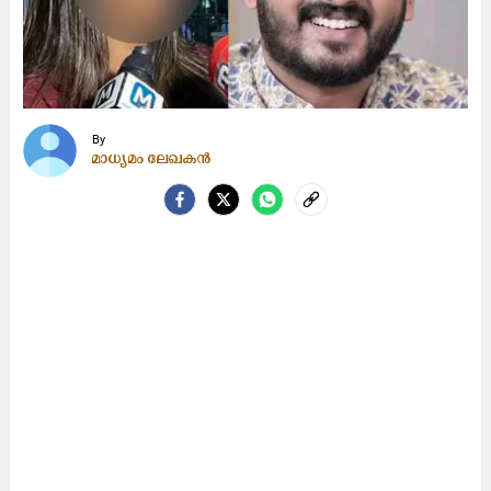
By
മാധ്യമം ലേഖകൻ