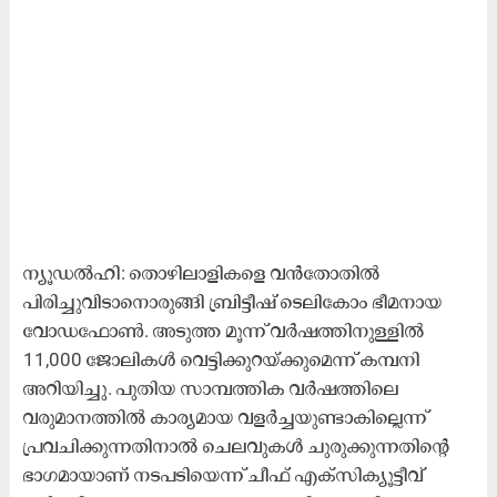
ന്യൂഡൽഹി: തൊഴിലാളികളെ വൻതോതിൽ
പിരിച്ചുവിടാനൊരുങ്ങി ബ്രിട്ടീഷ് ടെലികോം ഭീമനായ
വോഡഫോൺ. അടുത്ത മൂന്ന് വർഷത്തിനുള്ളിൽ
11,000 ജോലികൾ വെട്ടിക്കുറയ്ക്കുമെന്ന് കമ്പനി
അറിയിച്ചു. പുതിയ സാമ്പത്തിക വർഷത്തിലെ
വരുമാനത്തിൽ കാര്യമായ വളർച്ചയുണ്ടാകില്ലെന്ന്
പ്രവചിക്കുന്നതിനാൽ ചെലവുകൾ ചുരുക്കുന്നതിന്‍റെ
ഭാഗമായാണ് നടപടിയെന്ന് ചീഫ് എക്‌സിക്യൂട്ടീവ്