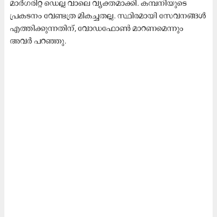
മാർഗരിറ്റ ഡെല്ല വാലെ വ്യക്തമാക്കി. കമ്പനിയുടെ
പ്രകടനം വേണ്ടത്ര മികച്ചതല്ല. സ്ഥിരമായി സേവനങ്ങൾ
എത്തിക്കുന്നതിന്, വോഡഫോൺ മാറണമെന്നും
അവർ പറഞ്ഞു.