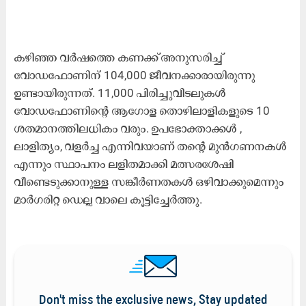
കഴിഞ്ഞ വർഷത്തെ കണക്ക് അനുസരിച്ച്
വോഡഫോണിന് 104,000 ജീവനക്കാരായിരുന്നു
ഉണ്ടായിരുന്നത്. 11,000 പിരിച്ചുവിടലുകൾ
വോഡഫോണിന്റെ ആഗോള തൊഴിലാളികളുടെ 10
ശതമാനത്തിലധികം വരും. ഉപഭോക്താക്കൾ ,
ലാളിത്യം, വളർച്ച എന്നിവയാണ് തന്‍റെ മുൻഗണനകൾ
എന്നും സ്ഥാപനം ലളിതമാക്കി മത്സരശേഷി
വീണ്ടെടുക്കാനുള്ള സങ്കീർണതകൾ ഒഴിവാക്കുമെന്നും
മാർഗരിറ്റ ഡെല്ല വാലെ കൂട്ടിച്ചേർത്തു.
Don't miss the exclusive news, Stay updated