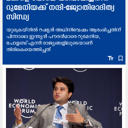
റുമേനിയക്ക് നന്ദി-ജ്യോതിരാദിത്യ
സിന്ധ്യ
യുക്രെയ്നിൽ റഷ്യൻ അധിനിവേഷം ആരംഭിച്ചതിന്
പിന്നാലെ ഇന്ത്യൻ പൗരൻമാരെ റുമേനിയ,
പോളണ്ട് എന്നീ രാജ്യങ്ങളിലൂടെയാണ്
തിരികെയെത്തിച്ചത്
text_fields
bookmark_border