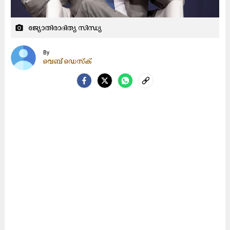
ജ്യോതിരാദിത്യ സിന്ധ്യ
camera_alt
By
വെബ് ഡെസ്ക്