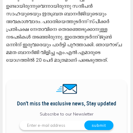
ഉണ്ടായിരുന്നുവെന്നായിരുന്നു സന്ദീപൻ
സാഹയുടെയും ഋതബ്രത ബാനർജിയുടെയും
അവകാശവാദം. പരാതിയെത്തുടർന്ന് സ്പീക്കർ
പ്രതിപക്ഷ നേതാവിനെ തെരഞ്ഞെടുക്കാനുള്ള
നടപടികൾ തടഞ്ഞിരുന്നു. ഇതേത്തുടർന്ന് ജൂൺ
ഒന്നിന് ഇരുവരെയും പാർട്ടി പുറത്താക്കി. ഞായറാഴ്ച
മമത ബാനർജി വിളിച്ച എം.എൽ.എമാരുടെ
യോഗത്തിൽ 20 പേർ മാത്രമാണ് പങ്കെടുത്തത്.
Don't miss the exclusive news, Stay updated
Subscribe to our Newsletter