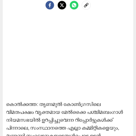
കൊൽക്കത്ത: തൃണമൂൽ കോൺഗ്രസിലെ
വിമതപക്ഷം വ്യക്തമായ മേൽക്കൈ പശ്ചിമബംഗാൾ
നിയമസഭയിൽ ഉറപ്പിച്ചുവെന്ന റിപ്പോർട്ടുകൾക്ക്
പിന്നാലെ, സംസ്ഥാനത്തെ എല്ലാ കമ്മിറ്റികളെയും,
മുന്നണി സംഘടനകളുടേതുൾപ്പെടെ ഉടൻ