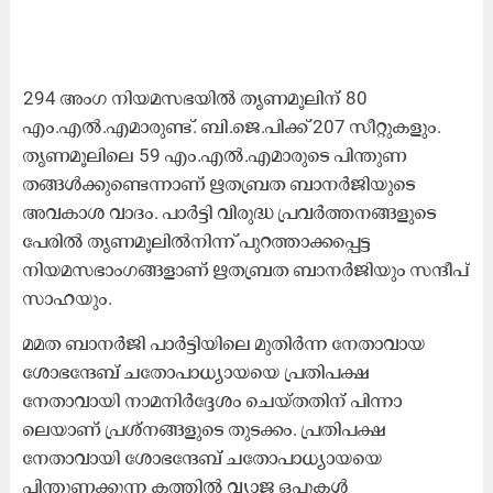
294 അംഗ നിയമസഭയിൽ തൃണമൂലിന് 80
എം.എൽ.എമാരുണ്ട്. ബി.ജെ.പിക്ക് 207 സീറ്റുകളും.
തൃണമൂലിലെ 59 എം.എൽ.എമാരുടെ പിന്തുണ
തങ്ങൾക്കുണ്ടെന്നാണ് ഋതബ്രത ബാനർജിയുടെ
അവകാശ വാദം.
പാർട്ടി വിരുദ്ധ പ്രവർത്തനങ്ങളുടെ
പേരിൽ തൃണമൂലിൽനിന്ന് പുറത്താക്കപ്പെട്ട
നിയമസഭാംഗങ്ങളാണ് ഋതബ്രത ബാനർജിയും സന്ദീപ്
സാഹയും.
മമത ബാനർജി പാർട്ടിയിലെ മുതിർന്ന നേതാവായ
ശോഭന്ദേബ് ചതോപാധ്യായയെ പ്രതിപക്ഷ
നേതാവായി നാമനിർദ്ദേശം ചെയ്തതിന് പിന്നാ​
ലെയാണ് പ്രശ്നങ്ങളുടെ തുടക്കം. പ്രതിപക്ഷ
നേതാവായി ശോഭന്ദേബ് ചതോപാധ്യായയെ
പിന്തുണക്കുന്ന കത്തിൽ വ്യാജ ഒപ്പുകൾ