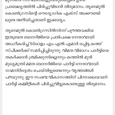
പ്രാബല്യത്തിൽ പിരിച്ചുവിടാൻ തീരുമാനം. തൃണമൂൽ
കോൺഗ്രസിന്റെ ഔദ്യോഗിക എക്സ് അക്കൗണ്ടി​
ലൂടെ അറിയിച്ചതാണ് ഇക്കാര്യം.
തൃണമൂൽ കോൺഗ്രസിൽനിന്ന് പുറത്താക്കിയ
ഋതബ്രത ബാനർജിയെ പ്രതിപക്ഷ നേതാവായി
അംഗീകരിച്ച് 60ഓളം എം.എൽ.എമാർ ഒപ്പിട്ട കത്ത്
സ്പീക്കർക്ക് സമർപ്പിച്ചിരുന്നു. വിമത വിഭാഗം പാർട്ടിയെ
തകർക്കാൻ ശ്രമിക്കുന്നില്ലെന്നും കത്തിൽ മുൻ
മുഖ്യമന്ത്രി മമത ബാനർജിയെ പാർട്ടി നേതാവായി
നാമനിർദ്ദേശം ചെയ്തിട്ടുണ്ടെന്നും വൃത്തങ്ങൾ
പറയുന്നു. ഈ സംഭവ വികാസത്തിന് പിന്നാലെയാണ്
പാർട്ടി കമ്മിറ്റികൾ പിരിച്ചുവിട്ടുകൊണ്ടുള്ള തീരുമാനം.