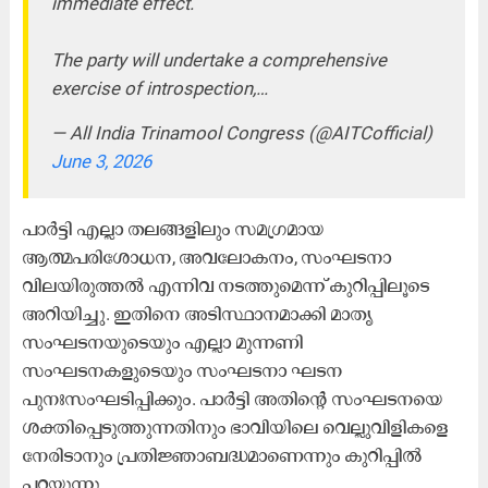
immediate effect.
The party will undertake a comprehensive
exercise of introspection,…
— All India Trinamool Congress (@AITCofficial)
June 3, 2026
പാർട്ടി എല്ലാ തലങ്ങളിലും സമഗ്രമായ
ആത്മപരിശോധന, അവലോകനം, സംഘടനാ
വിലയിരുത്തൽ എന്നിവ നടത്തുമെന്ന് കുറിപ്പിലൂ​ടെ
അറിയിച്ചു. ഇതിനെ അടിസ്ഥാനമാക്കി മാതൃ
സംഘടനയുടെയും എല്ലാ മുന്നണി
സംഘടനകളുടെയും സംഘടനാ ഘടന
പുനഃസംഘടിപ്പിക്കും. പാർട്ടി അതിന്റെ സംഘടനയെ
ശക്തിപ്പെടുത്തുന്നതിനും ഭാവിയിലെ വെല്ലുവിളികളെ
നേരിടാനും പ്രതിജ്ഞാബദ്ധമാണെന്നും കുറിപ്പിൽ
പറയുന്നു.