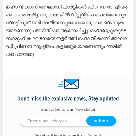
മ​ഹാ വി​കാ​സ് അ​ഘാ​ഡി പാ​ർ​ട്ടി​ക​ൾ പ്രീ​ണ​ന രാ​ഷ്ട്രീ​യം
കാ​ര​ണം രാ​ജ്യ സു​ര​ക്ഷ​യി​ൽ വി​ട്ടു​വീ​ഴ്ച ചെ​യ്തെ​ന്നും
വോ​ട്ടി​നു​വേ​ണ്ടി ദേ​ശീ​യ സു​ര​ക്ഷ​ക്ക് തു​ര​ങ്കം വെ​ക്കു​ക​
യാ​ണെ​ന്നും അ​മി​ത് ഷാ ​ആ​രോ​പി​ച്ചു. മ​ഹാ​രാ​ഷ്ട്ര​യു​ടെ
സാ​മൂ​ഹി​ക ഘ​ട​ന​യെ ത​ള​ർ​ത്തി മ​ഹാ വി​കാ​സ് അ​ഘാ​
ഡി പ്രീ​ണ​ന രാ​ഷ്ട്രീ​യം ക​ളി​ക്കു​ക​യാ​ണെ​ന്നും അ​മി​ത്
ഷാ ​പ​റ​ഞ്ഞു.
Don't miss the exclusive news, Stay updated
Subscribe to our Newsletter
By subscribing you agree to our
Terms &