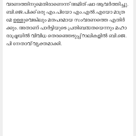
വ​ര​ണ​ത്തി​നു​മെ​തി​രാ​ണെ​ന്ന് അ​മി​ത് ഷാ ​ആ​വ​ർ​ത്തി​ച്ചു.
ബി.​ജെ.​പി​ക്ക് ഒ​രു എം.​പി​യോ എം.​എ​ൽ.​എ​യോ മാ​ത്ര​
മേ ഉ​ള്ളൂ​വെ​ങ്കി​ലും മ​ത​പ​ര​മാ​യ സം​വ​ര​ണ​ത്തെ എ​തി​ർ​
ക്കും. അ​താ​ണ് പാ​ർ​ട്ടി​യു​ടെ പ്ര​തി​ബ​ദ്ധ​ത​യെ​ന്നും മ​ഹാ​
രാ​ഷ്ട്ര​യി​ൽ വി​വി​ധ തെ​ര​ഞ്ഞെ​ടു​പ്പ് റാ​ലി​ക​ളി​ൽ ബി.​ജെ.​
പി നേ​താ​വ് വ്യ​ക്ത​മാ​ക്കി.