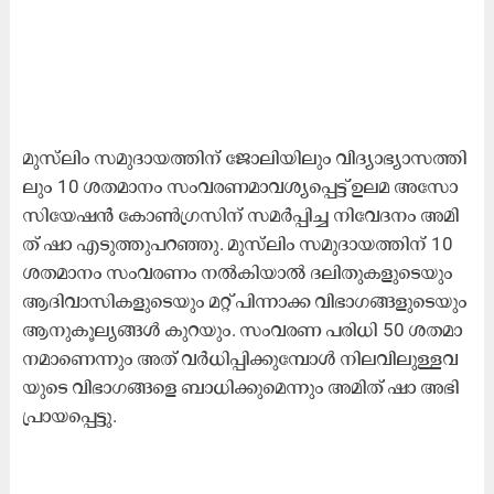
മു​സ്‍ലിം സ​മു​ദാ​യ​ത്തി​ന് ജോ​ലി​യി​ലും വി​ദ്യാ​ഭ്യാ​സ​ത്തി​
ലും 10 ശ​ത​മാ​നം സം​വ​ര​ണ​മാ​വ​ശ്യ​പ്പെ​ട്ട് ഉ​ല​മ അ​സോ​
സി​യേ​ഷ​ൻ കോ​ൺ​ഗ്ര​സി​ന് സ​മ​ർ​പ്പി​ച്ച നി​വേ​ദ​നം അ​മി​
ത് ഷാ ​എ​ടു​ത്തു​പ​റ​ഞ്ഞു. മു​സ്‍ലിം സ​മു​ദാ​യ​ത്തി​ന് 10
ശ​ത​മാ​നം സം​വ​ര​ണം ന​ൽ​കി​യാ​ൽ ദ​ലി​തു​ക​ളു​ടെ​യും
ആ​ദി​വാ​സി​ക​ളു​ടെ​യും മ​റ്റ് പി​ന്നാ​ക്ക വി​ഭാ​ഗ​ങ്ങ​ളു​ടെ​യും
ആ​നു​കൂ​ല്യ​ങ്ങ​ൾ കു​റ​യും. സം​വ​ര​ണ പ​രി​ധി 50 ശ​ത​മാ​
ന​മാ​ണെ​ന്നും അ​ത് വ​ർ​ധി​പ്പി​ക്കു​മ്പോ​ൾ നി​ല​വി​ലു​ള്ള​വ​
യു​ടെ വി​ഭാ​ഗ​ങ്ങ​ളെ ബാ​ധി​ക്കു​മെ​ന്നും അ​മി​ത് ഷാ ​അ​ഭി​
പ്രാ​യ​പ്പെ​ട്ടു.