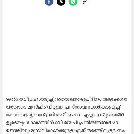
ജ​ൽ​ഗാ​വ് (മ​ഹാ​രാ​ഷ്ട്ര): തെ​ര​ഞ്ഞെ​ടു​പ്പ് ദി​നം അ​ടു​ക്കാ​റാ​
യ​തോ​ടെ മു​സ്‍ലിം വി​രു​ദ്ധ പ്ര​സ്താ​വ​ന​ക​ൾ ക​ടു​പ്പി​ച്ച്
കേ​ന്ദ്ര ആ​ഭ്യ​ന്ത​ര മ​ന്ത്രി അ​മി​ത് ഷാ. ​എ​ല്ലാ സ​മു​ദാ​യ​ങ്ങ​
ളു​ടെ​യും ക്ഷേ​മ​ത്തി​ന് ബി.​ജെ.​പി പ്ര​തി​ജ്ഞ​ബ​ദ്ധ​മാ​
ണെ​ങ്കി​ലും മു​സ്‍ലിം​ക​ൾ​ക്കു​ള്ള ഏ​ത് ത​ര​ത്തി​ലു​ള്ള സം​