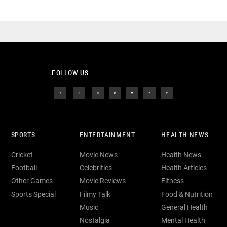
FOLLOW US
SPORTS
ENTERTAINMENT
HEALTH NEWS
Cricket
Movie News
Health News
Football
Celebrities
Health Articles
Other Games
Movie Reviews
Fitness
Sports Special
Filmy Talk
Food & Nutrition
Music
General Health
Nostalgia
Mental Health