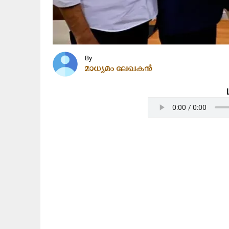
By
മാധ്യമം ലേഖകൻ