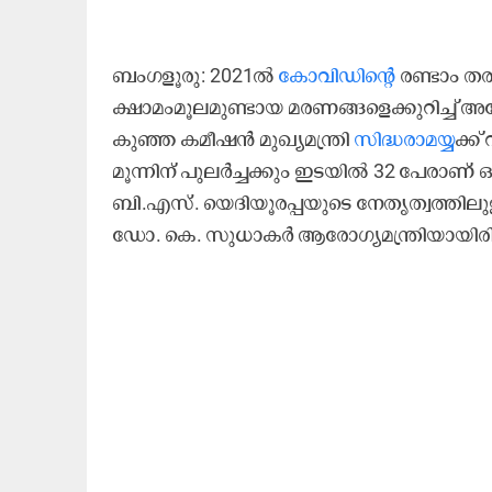
ബംഗളൂരു: 2021ൽ
കോവിഡിന്റെ
രണ്ടാം ത
ക്ഷാമംമൂലമുണ്ടായ മരണങ്ങളെക്കുറിച്ച് അന
കുഞ്ഞ കമീഷൻ മുഖ്യമന്ത്രി
സിദ്ധരാമയ്യ
ക്ക്
മൂന്നിന് പുലർച്ചക്കും ഇടയിൽ 32 പേരാണ്
ബി.എസ്. യെദിയൂരപ്പയുടെ നേതൃത്വത്തിലുള
ഡോ. കെ. സുധാകർ ആരോഗ്യമന്ത്രിയായിര