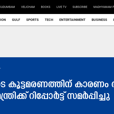
KUDUMBAM
VELICHAM
BOOKS
LIVE TV
SUBSCRIBE
MADHYAMAM P
NION
GULF
SPORTS
TECH
ENTERTAINMENT
BUSINESS
.
െ കൂട്ടമരണത്തിന് കാരണ
രിക്ക് റിപ്പോർട്ട് സമർപ്പിച്ചു