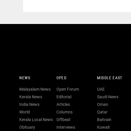
NEWS
OPED
MIDDLE EAST
Malayalam News
Open Forum
UAE
Kerala News
Editorial
Saudi News
India News
Articles
Oman
World
Columns
Qatar
Kerala Local News
Offbeat
Bahrain
Obituary
Interviews
Kuwait