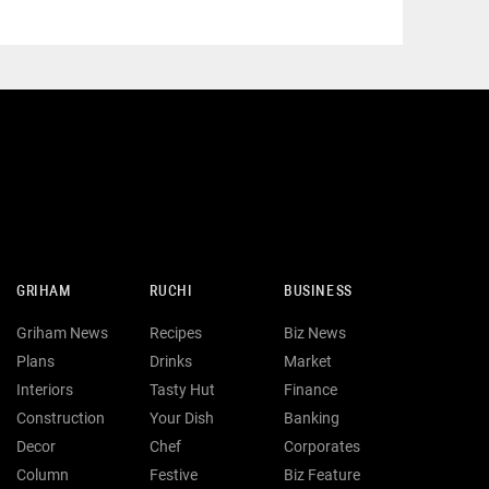
GRIHAM
RUCHI
BUSINESS
Griham News
Recipes
Biz News
Plans
Drinks
Market
Interiors
Tasty Hut
Finance
Construction
Your Dish
Banking
Decor
Chef
Corporates
Column
Festive
Biz Feature