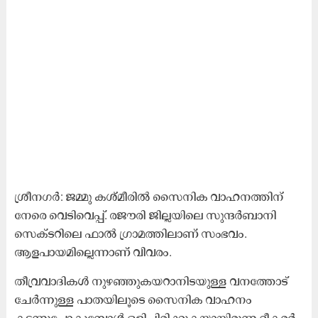
ശ്രീനഗർ: ജമ്മു കശ്മീരിൽ സൈനിക വാഹനത്തിന്
നേരെ വെടിവെപ്പ്. രജൗരി ജില്ലയിലെ സുന്ദർബാനി
സെക്ടറിലെ ഫാൽ ഗ്രാമത്തിലാണ് സംഭവം.
ആളപായമില്ലെന്നാണ് വിവരം.
തീവ്രവാദികൾ നുഴഞ്ഞുകയറാനിടയുള്ള വനത്തോട്
ചേർന്നുള്ള പാതയിലൂടെ സൈനിക വാഹനം
കടന്നുപോകുമ്പോൾ ഒളിച്ചിരിക്കുകയായിരുന്ന ഭീകരർ