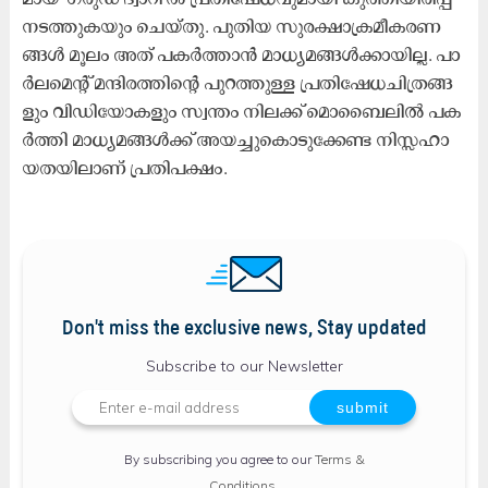
ന​ട​ത്തു​ക​യും ചെ​യ്തു. പു​തി​യ സു​ര​ക്ഷാ​ക്ര​മീ​ക​ര​ണ​
ങ്ങ​ൾ മൂ​ലം അ​ത് പ​ക​ർ​ത്താ​ൻ മാ​ധ്യ​മ​ങ്ങ​ൾ​ക്കാ​യി​ല്ല. പാ​
ർ​ല​മെ​ന്റ് മ​ന്ദി​ര​ത്തി​ന്റെ പു​റ​ത്തു​ള്ള പ്ര​തി​ഷേ​ധ​ചി​ത്ര​ങ്ങ​
ളും വി​ഡി​യോ​ക​ളും സ്വ​ന്തം നി​ല​ക്ക് മൊ​ബൈ​ലി​ൽ പ​ക​
ർ​ത്തി മാ​ധ്യ​മ​ങ്ങ​ൾ​ക്ക് അ​യ​ച്ചു​കൊ​ടു​ക്കേ​ണ്ട നി​സ്സ​ഹാ​
യ​ത​യി​ലാ​ണ് പ്ര​തി​പ​ക്ഷം.
Don't miss the exclusive news, Stay updated
Subscribe to our Newsletter
By subscribing you agree to our
Terms &
Conditions
.