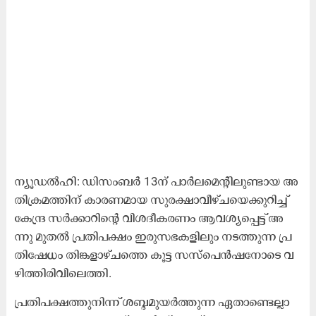
ന്യൂ​ഡ​ൽ​ഹി: ഡി​സം​ബ​ർ 13ന് ​പാ​ർ​ല​മെ​ന്റി​ലു​ണ്ടാ​യ അ​
തി​ക്ര​മ​ത്തി​ന് കാ​ര​ണ​മാ​യ സു​ര​ക്ഷാ​വീ​ഴ്ച​യെ​ക്കു​റി​ച്ച്
കേ​ന്ദ്ര സ​ർ​ക്കാ​റി​ന്റെ വി​ശ​ദീ​ക​ര​ണം ആ​വ​ശ്യ​പ്പെ​ട്ട് അ​
ന്നു മു​ത​ൽ പ്ര​തി​പ​ക്ഷം ഇ​രു​സ​ഭ​ക​ളി​ലും ന​ട​ത്തു​ന്ന പ്ര​
തി​ഷേ​ധം തി​ങ്ക​ളാ​ഴ്ച​ത്തെ കൂ​ട്ട സ​സ്​​പെ​ൻ​ഷ​നോ​ടെ വ​
ഴി​ത്തി​രി​വി​ലെ​ത്തി.
പ്ര​തി​പ​ക്ഷ​ത്തു​നി​ന്ന് ശ​ബ്ദ​മു​യ​ർ​ത്തു​ന്ന ഏ​താ​ണ്ടെ​ല്ലാ