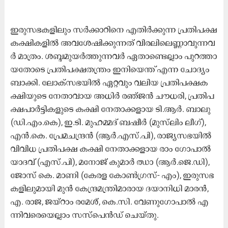
ഇ​രു​സ​ഭ​ക​ളി​ലും സ​ർ​ക്കാ​റി​നെ എ​തി​ർ​ക്കു​ന്ന പ്ര​തി​പ​ക്ഷ​
ക​ക്ഷി​ക​ളി​ൽ അ​വ​ശേ​ഷി​ക്കു​ന്ന​ത് വി​ര​ലി​ലെ​ണ്ണാ​വു​ന്ന​വ​
ർ മാ​ത്രം. ശ​ബ്ദ​മു​യ​ർ​ത്തു​ന്ന​വ​ർ ഏ​താ​ണ്ടെ​ല്ലാം പു​റ​ത്താ​
യ​തോ​ടെ പ്ര​തി​പ​ക്ഷ​ത​ന്ത്രം ഇ​നി​യെ​ന്ത് എ​ന്ന ചോ​ദ്യം
ബാ​ക്കി. ലോ​ക്സ​ഭ​യി​ൽ ഏ​റ്റ​വും വ​ലി​യ പ്ര​തി​പ​ക്ഷ​ക​
ക്ഷി​യു​ടെ നേ​താ​വാ​യ അ​ധി​ർ ര​ഞ്ജ​ൻ ചൗ​ധ​രി, പ്ര​തി​പ​
ക്ഷ​പാ​ർ​ട്ടി​ക​ളു​ടെ ക​ക്ഷി നേ​താ​ക്ക​ളാ​യ ടി.​ആ​ർ. ബാ​ലു
(ഡി.​എം.​കെ), ഇ.​ടി. മു​ഹ​മ്മ​ദ് ബ​ഷീ​ർ (മു​സ്‍ലിം ലീ​ഗ്),
എ​ൻ.​കെ. പ്രേ​മ​ച​ന്ദ്ര​ൻ (ആ​ർ.​എ​സ്.​പി), രാ​ജ്യ​സ​ഭ​യി​ൽ
വി​വി​ധ പ്ര​തി​പ​ക്ഷ ക​ക്ഷി നേ​താ​ക്ക​ളാ​യ രാം ​ഗോ​പാ​ൽ
യാ​ദ​വ് (എ​സ്.​പി), മ​​നോ​ജ് കു​മാ​ർ ഝാ (​ആ​ർ.​ജെ.​ഡി),
ജോ​സ് കെ. ​മാ​ണി (കേ​ര​ള കോ​ൺ​ഗ്ര​സ്- എം), ​ഇ​രു​സ​ഭ​
ക​ളി​ലു​മാ​യി മു​ൻ കേ​ന്ദ്ര​മ​ന്ത്രി​മാ​രാ​യ ദ​യാ​നി​ധി മാ​ര​ൻ,
എ. ​രാ​ജ, ജ​യ്റാം ര​മേ​ശ്, കെ.​സി. വേ​ണു​ഗോ​പാ​ൽ എ​
ന്നി​വ​രെ​യെ​ല്ലാം സ​സ്​​പെ​ൻ​ഡ് ചെ​യ്തു.