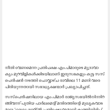
നീ​തി വേ​ണ​മെ​ന്ന പ്ര​തി​പ​ക്ഷ എം.​പി​മാ​രു​ടെ മു​ദ്രാ​വാ​
ക്യം മു​റ​വി​ളി​ക​ൾ​ക്കി​ട​യി​ലാ​ണ് ഇ​രു​സ​ഭ​ക​ളും കൂ​ട്ട സ​സ്​​
പെ​ൻ​ഷ​ൻ ന​ട​ത്തി ചൊ​വ്വാ​ഴ്ച രാ​വി​ലെ 11 മ​ണി വ​രെ
പി​രി​യു​ന്ന​താ​യി സ​ഭാ​ധ്യ​ക്ഷ​ന്മാ​ർ പ്ര​ഖ്യാ​പി​ച്ച​ത്.
സ​സ്​​പെ​ൻ​ഷ​നി​ലാ​യ എം.​പി​മാ​ർ രാ​ജ്യ​സ​ഭ​യി​ൽ​നി​ന്നി​റ​
ങ്ങി​വ​ന്ന് പു​തി​യ പാ​ർ​ല​മെ​ന്റ് മ​ന്ദി​ര​ത്തി​ന്റെ മു​ഖ്യ​ക​വാ​ട​
മാ​യ ‘ഗ​രു​ഡ ദ്വാ​റി’​ൽ പ്ര​തി​ഷേ​ധ​വു​മാ​യി കു​ത്തി​യി​രി​പ്പ്