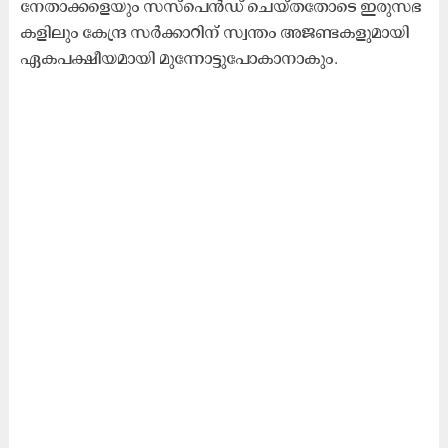
നേ​താ​ക്ക​ളെ​യും സ​സ്​​പെ​ൻ​ഡ് ചെ​യ്ത​തോ​ടെ ഇ​രു​സ​ഭ​
ക​ളി​ലും കേ​ന്ദ്ര സ​ർ​ക്കാ​റി​ന് സ്വ​ന്തം അ​ജ​ണ്ട​ക​ളു​മാ​യി
ഏ​ക​പ​ക്ഷീ​യ​മാ​യി മു​ന്നോ​ട്ടു​പോ​കാ​നാ​കും.