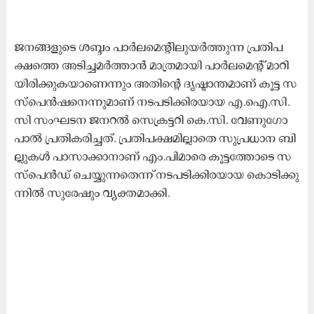
ജ​ന​ങ്ങ​ളു​ടെ ശ​ബ്ദം പാ​ർ​ല​മെ​ന്റി​ലു​യ​ർ​ത്തു​ന്ന പ്ര​തി​പ​
ക്ഷ​ത്തെ അ​ടി​ച്ച​മ​ർ​ത്താ​ൻ മാ​ത്ര​മാ​യി പാ​ർ​ല​മെ​ന്റ് മാ​റി​
യി​രി​ക്കു​ക​യാ​ണെ​ന്നും അ​തി​ന്റെ ദൃ​ഷ്ടാ​ന്ത​മാ​ണ് കൂ​ട്ട സ​
സ്​​പെ​ൻ​ഷ​നെ​ന്നു​മാ​ണ് ന​ട​പ​ടി​ക്കി​ര​യാ​യ എ.​ഐ.​സി.​
സി സം​ഘ​ട​ന ജ​ന​റ​ൽ സെ​ക്ര​ട്ട​റി കെ.​സി. വേ​ണു​ഗോ​
പാ​ൽ പ്ര​തി​ക​രി​ച്ച​ത്. ​പ്ര​തി​പ​ക്ഷ​മി​ല്ലാ​തെ സു​പ്ര​ധാ​ന ബി​
ല്ലു​ക​ൾ പാ​സാ​ക്കാ​നാ​ണ് എം.​പി​മാ​രെ കൂ​ട്ട​ത്തോ​ടെ സ​
സ്​​പെ​ൻ​ഡ് ചെ​യ്യു​ന്ന​തെ​ന്ന് ന​ട​പ​ടി​ക്കി​ര​യാ​യ കൊ​ടി​ക്കു​
ന്നി​ൽ സു​രേ​ഷും വ്യ​ക്ത​മാ​ക്കി.