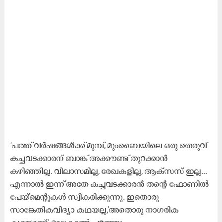
'പത്ത് വർഷങ്ങൾക്ക് മുമ്പ്, മുംബൈയിലെ ഒരു തെരുവ്
കച്ചവടക്കാരന് ബാങ്ക് അക്കൗണ്ട് തുറക്കാൻ
കഴിഞ്ഞില്ല. വിലാസമില്ല, രേഖകളില്ല, ആക്‌സസ് ഇല്ല...
എന്നാൽ ഇന്ന് അതേ കച്ചവടക്കാരൻ തന്റെ ഫോണിൽ
പേയ്‌മെന്റുകൾ സ്വീകരിക്കുന്നു. ഇതൊരു
സാങ്കേതികവിദ്യാ കഥയല്ല,'അതൊരു നാഗരിക