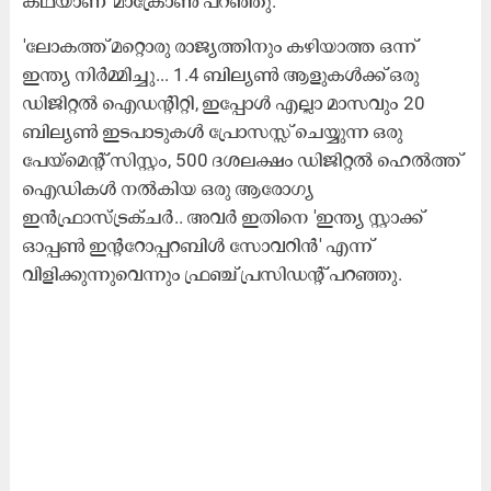
കഥയാണ്' മാക്രോൺ പറഞ്ഞു.
'ലോകത്ത് മറ്റൊരു രാജ്യത്തിനും കഴിയാത്ത ഒന്ന്
ഇന്ത്യ നിർമ്മിച്ചു... 1.4 ബില്യൺ ആളുകൾക്ക് ഒരു
ഡിജിറ്റൽ ഐഡന്റിറ്റി, ഇപ്പോൾ എല്ലാ മാസവും 20
ബില്യൺ ഇടപാടുകൾ പ്രോസസ്സ് ചെയ്യുന്ന ഒരു
പേയ്‌മെന്റ് സിസ്റ്റം, 500 ദശലക്ഷം ഡിജിറ്റൽ ഹെൽത്ത്
ഐഡികൾ നൽകിയ ഒരു ആരോഗ്യ
ഇൻഫ്രാസ്ട്രക്ചർ.. അവർ ഇതിനെ 'ഇന്ത്യ സ്റ്റാക്ക്
ഓപ്പൺ ഇന്ററോപ്പറബിൾ സോവറിൻ' എന്ന്
വിളിക്കുന്നുവെന്നും ഫ്രഞ്ച് പ്രസിഡന്റ് പറഞ്ഞു.