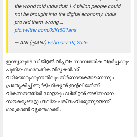
the world told India that 1.4 billion people could
not be brought into the digital economy. India
proved them wrong.…
pic.twitter.com/klKt5G1ans
— ANI (@ANI)
February 19, 2026
ഇന്ത്യയുടെ ഡിജിറ്റൽ വിപ്ലവം സാമ്പത്തിക വളർച്ചക്കും
പുതിയ സാങ്കേതിക വിദ്യകൾക്ക്
വഴിയൊരുക്കുന്നതിലും നിർണായകമാണെന്നും
പ്രത്യേകിച്ച് ആർട്ടിഫിഷ്യൽ ഇന്റലിജൻസ്
വികസനത്തിൽ ഡാറ്റയും ഡിജിറ്റൽ അടിസ്ഥാന
സൗകര്യങ്ങളും വലിയ പങ്ക് വഹിക്കുന്നുവെന്ന്
മാക്രോൺ വ്യക്തമാക്കി.