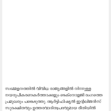
സമ്മേളനത്തിൽ വിവിധ രാജ്യങ്ങളിൽ നിന്നുള്ള
നയരൂപീകരണകർത്താക്കളും ടെക്‌നോളജി രംഗത്തെ
പ്രമുഖരും പങ്കെടുത്തു. ആർട്ടിഫിഷ്യൽ ഇന്റലിജൻസ്
സുരക്ഷിതവും ഉത്തരവാദിത്വപരവുമായ രീതിയിൽ