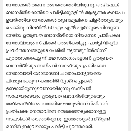
നേതാക്കൾ തന്നെ രംഗത്തെത്തിയിരുന്നു. അഭിഷേക്
ബാനർജിക്കെതിരെ പാർട്ടിക്കുള്ളിൽ ആഭ്യന്തര കലാപം
ഉയർത്തിയ നേതാക്കൾ തൃണമൂലിനെ പിളർത്തുകയും
ചെയ്തു. നിലവിൽ 60 എം.എൽ.എമാരുടെ പിന്തുണ
നേടിയ ഋതബ്രത ബാനർജിയെ ​നിയമസഭ പ്രതിപക്ഷ
നേതാവായും സ്പീക്കർ അംഗീകരിച്ചു. പാർട്ടി വിരുദ്ധ
പ്രവർത്തനങ്ങളുടെ പേരിൽ തൃണമൂലിൽനിന്ന്
പുറത്താക്കപ്പെട്ട നിയമസഭാംഗങ്ങളാണ് ഋതബ്രത
ബാനർജിയും സന്ദീപൻ സാഹയും. പ്രതിപക്ഷ
നേതാവായി ശോഭന്ദേബ് ചതോപാധ്യായയെ
പിന്തുണക്കുന്ന കത്തിൽ വ്യാജ ഒപ്പുകൾ
ഉണ്ടായിരുന്നുവെന്നായിരുന്നു സന്ദീപൻ
സാഹയുടെയും ഋതബ്രത ബാനർജിയുടെയും
അവകാശവാദം. പരാതിയെത്തുടർന്ന് സ്പീക്കർ
പ്രതിപക്ഷ നേതാവിനെ തെരഞ്ഞെടുക്കാനുള്ള
നടപടികൾ തടഞ്ഞിരുന്നു. ഇതേത്തുടർന്ന് ജൂൺ
ഒന്നിന് ഇരുവരെയും പാർട്ടി പുറത്താക്കി.