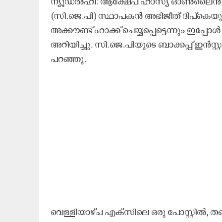
ന്യൂഡൽഹി: ആക്ഷേപ ഹാസ്യ ഓൺലൈൻ രാഷ്ട്
(സി.ജെ.പി) സ്ഥാപകൻ അഭിജീത് ദിപ്കെയുടെ ഇൻ
അക്കൗണ്ട് ഹാക്ക് ചെയ്യപ്പെട്ടെന്നും ഇപ്പോ
അറിയിച്ചു. സി.ജെ.പിയുടെ ബാക്കപ്പ് ഇൻസ്റ്
പറഞ്ഞു.
വെള്ളിയാഴ്ച എക്സിലെ ഒരു പോസ്റ്റിൽ, തന്റെ ഇ