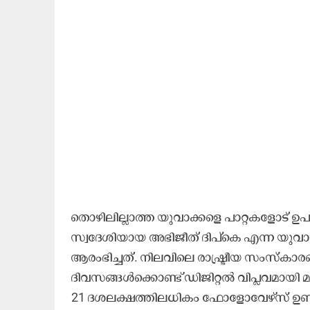
തൊഴിലില്ലാത്ത യുവാക്കളെ പാറ്റകളോട് ഉപമി
സ്വദേശിയായ അഭിജീത് ദിപ്കെ എന്ന യുവാവ
ആരംഭിച്ചത്. നിലവിലെ രാഷ്ട്രീയ സംസ്കാരത
ദിവസങ്ങൾക്കൊണ്ട് ഡിജിറ്റൽ വിപ്ലവമായി
21 ദശലക്ഷത്തിലധികം ഫോളോവേഴ്സ് ഉണ്