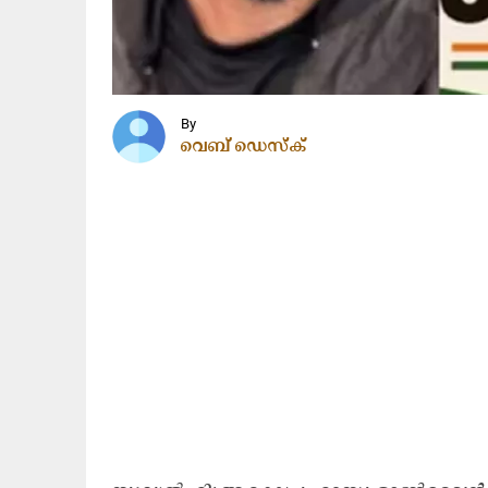
By
വെബ് ഡെസ്ക്