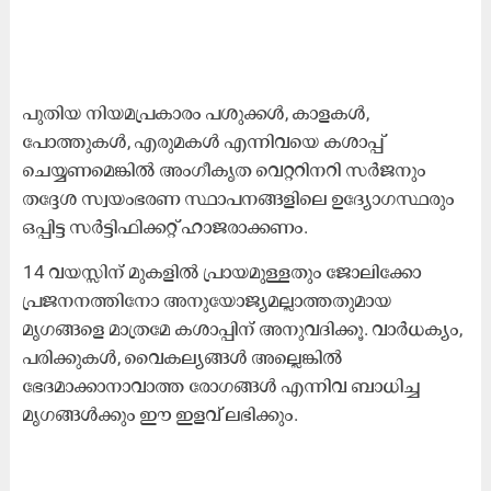
പുതിയ നിയമപ്രകാരം പശുക്കൾ, കാളകൾ,
പോത്തുകൾ, എരുമകൾ എന്നിവയെ കശാപ്പ്
ചെയ്യണമെങ്കിൽ അംഗീകൃത വെറ്ററിനറി സർജനും
തദ്ദേശ സ്വയംഭരണ സ്ഥാപനങ്ങളിലെ ഉദ്യോഗസ്ഥരും
ഒപ്പിട്ട സർട്ടിഫിക്കറ്റ് ഹാജരാക്കണം.
14 വയസ്സിന് മുകളിൽ പ്രായമുള്ളതും ജോലിക്കോ
പ്രജനനത്തിനോ അനുയോജ്യമല്ലാത്തതുമായ
മൃഗങ്ങളെ മാത്രമേ കശാപ്പിന് അനുവദിക്കൂ. വാർധക്യം,
പരിക്കുകൾ, വൈകല്യങ്ങൾ അല്ലെങ്കിൽ
ഭേദമാക്കാനാവാത്ത രോഗങ്ങൾ എന്നിവ ബാധിച്ച
മൃഗങ്ങൾക്കും ഈ ഇളവ് ലഭിക്കും.