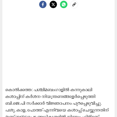
കൊൽക്കത്ത: പശ്ചിമബംഗാളിൽ കന്നുകാലി
കശാപ്പിന് കർശന നിയന്ത്രണങ്ങളേർപ്പെടുത്തി
ബി.ജെ.പി സർക്കാർ വിജ്ഞാപനം പുറപ്പെടുവിച്ചു.
പശു, കാള, പോത്ത് എന്നിവയെ കശാപ്പ് ചെയ്യുന്നതിന്
മുമ്പ് ബന്ധപ്പെട്ട അധികൃതരിൽ നിന്നും ഫിറ്റ്‌നസ്