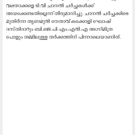
വക്താക്കളെ ടി.വി ചാനൽ ചർച്ചകൾക്ക്
അയക്കേണ്ടതില്ലെന്ന് തീരുമാനിച്ചു. ചാനൽ ചർച്ചക്കിടെ
മുതിർന്ന തൃണമൂൽ നേതാവ് കക്കോളി ഘോഷ്
ദസ്തിദാറും ബി.ജെ.പി എം.എൽ.എ അഗ്നിമിത്ര
പോളും തമ്മിലുള്ള തർക്കത്തിന് പിന്നാലെയാണിത്.