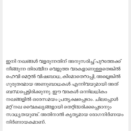
ഇനി നഖങ്ങൾ വളരുന്നതിന് അനുസരിച്ച് പുറത്തേക്ക്
നീങ്ങുന്ന തിരശ്ചീന വെളുത്ത വരകളാണുള്ളതെങ്കിൽ
ഹെവി മെറ്റൽ വിഷബാധ, കീമോതെറാപ്പി, അല്ലെങ്കിൽ
ഗുരുതരമായ അണുബാധകൾ എന്നിവയുമായി അത്
ബന്ധപ്പെട്ടിരിക്കുന്നു. ഈ വരകൾ ഒന്നിലധികം
നഖങ്ങളിൽ ഒരേസമയം പ്രത്യക്ഷപ്പെടാം. ചിലപ്പോൾ
മറ്റ് നഖ വൈകല്യങ്ങളായി തെറ്റിദ്ധരിക്കപ്പെടാനും
സാധ്യതയുണ്ട്. അതിനാൽ കൃത്യമായ രോഗനിർണയം
നിർണായകമാണ്.