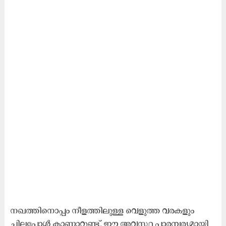
നഖത്തിനൊപ്പം നീളത്തിലുള്ള വെളുത്ത വരകളും
ചിലപ്പോൾ കാണാറുണ്ട്. ഈ അവസ്ഥ പാരമ്പര്യമായി