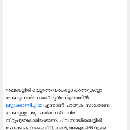
നഖങ്ങളിൽ വെളുത്ത വരകളോ കുത്തുകളോ
കാണുന്നതിനെ വൈദ്യശാസ്‍ത്രത്തിൽ
ല്യൂക്കോണിച്ചിയ
എന്നാണ് പറയുക. സാധാരണ
കാണുള്ള ഒരു പ്രതിഭാസമാണിത്.
നിരുപദ്രവകാരിയുമാണ്. ചില സന്ദർഭങ്ങളിൽ
പോഷകാഹാരക്കുറവ്, കരൾ, അല്ലെങ്കിൽ വൃക്ക