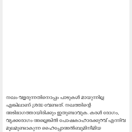
നഖം വളരുന്നതിനൊപ്പം പാടുകൾ മായുന്നില്ല
എങ്കിലാണ് ശ്രദ്ധ വേണ്ടത്. നഖത്തിന്റെ
അടിഭാഗത്തായിരിക്കും ഇതുണ്ടാവുക. കരൾ രോഗം,
വൃക്കരോഗം അല്ലെങ്കിൽ പോഷകാഹാരക്കുറവ് എന്നിവ
മൂലമുണ്ടാകുന്ന ഹൈപ്പോഅൽബുമിനീമിയ