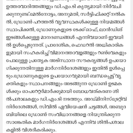
ഉ​ത്ത​ര​വാ​ദി​ത്ത​ങ്ങ​ളും ഡി.​എം.​ടി കൃ​ത്യ​മാ​യി നി​ർ​വ​ചി​
ക്കു​ന്നു​ണ്ട്.മേ​ല്‍നോ​ട്ടം, അ​നു​മ​തി, സ​ര്‍ട്ടി​ഫി​ക്ക​റ്റ് ന​ല്‍ക​
ല്‍, ഡ്രോ​ണ്‍ പ​റ​ത്ത​ല്‍ വ്യ​വ​സ്ഥ​ക​ള്‍ക്കു​ള്ള നി​യ​മ​ങ്ങ​ള്‍
സ്ഥാ​പി​ക്ക​ല്‍, ഡ്രോ​ണു​ക​ളു​ടെ ടേ​ക്ക് ഓ​ഫ്, ലാ​ന്‍ഡി​ങ്
ഇ​ട​ങ്ങ​ള്‍ക്കു​ള്ള മാ​ന​ദ​ണ്ഡ​ങ്ങ​ള്‍ എ​ന്നി​വ​യാ​ണ് ഇ​വ​യി​
ല്‍ ഉ​ള്‍പ്പെ​ടു​ന്ന​ത്. പ്രാ​ദേ​ശി​ക, ഫെ​ഡ​റ​ല്‍ അ​ധി​കാ​രി​ക​
ളു​മാ​യി സ​ഹ​ക​രി​ച്ച് വി​മാ​ന​ത്താ​വ​ള​ങ്ങ​ളും റ​ണ്‍വേ​ക​ളും
പോ​ലു​ള്ള പ്ര​ത്യേ​ക അ​ടി​സ്ഥാ​ന സൗ​ക​ര്യ​ങ്ങ​ള്‍ ഉ​പ​യോ​
ഗി​ക്കു​ന്ന​തി​നു​ള്ള മാ​ര്‍ഗ​നി​ര്‍ദേ​ശ​ങ്ങ​ളും ഇ​തി​ൽ ഉ​ൾ​പ്പെ​
ടും.ഡ്രോ​ണു​ക​ളു​ടെ ഉ​പ​യോ​ഗ​വു​മാ​യി ബ​ന്ധ​പ്പെ​ട്ട്​ വ്യ​
ക്തി​ക​ളും സ്ഥാ​പ​ന​ങ്ങ​ളും അ​ട​ങ്ങു​ന്ന ഡ്രോ​ണ്‍ ഉ​ട​മ​ക​
ള്‍ക്കും ഓ​പ​റേ​റ്റ​ര്‍മാ​ര്‍ക്കു​മാ​യി ബോ​ധ​വ​ത്ക​ര​ണ ശി​
ല്‍പ​ശാ​ല​ക​ളും ഡി.​എം.​ടി ന​ട​ത്തും. അ​ഡ്മി​നി​സ്‌​ട്രേ​റ്റി​വ്
നി​ര്‍ദേ​ശ​ങ്ങ​ള്‍, സി​വി​ല്‍ ഏ​വി​യേ​ഷ​ന്‍ ച​ട്ട​ങ്ങ​ള്‍, അ​ബൂ​ദ​
ബി​യി​ലെ ഡ്രോ​ണ്‍ സം​വി​ധാ​ന​ങ്ങ​ളെ നി​യ​ന്ത്രി​ക്കു​ന്ന
സാ​ങ്കേ​തി​ക മാ​ര്‍ഗ​നി​ര്‍ദേ​ശ​ങ്ങ​ള്‍ എ​ന്നി​വ ശി​ൽ​പ​ശാ​ല​
ക​ളി​ൽ വി​ശ​ദീ​ക​രി​ക്കും.