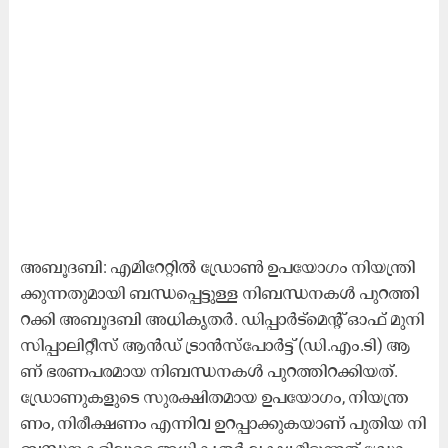
അ​ബൂ​ദ​ബി: എ​മി​റേ​റ്റി​ൽ ഡ്രോ​ൺ ഉ​പ​യോ​ഗം നി​യ​ന്ത്രി​
ക്കു​ന്ന​തു​മാ​യി ബ​ന്ധ​പ്പെ​ട്ടു​ള്ള​ നി​ബ​ന്ധ​ന​ക​ൾ പു​റ​ത്തി​
റ​ക്കി അ​ബൂ​ദ​ബി അ​ധി​കൃ​ത​ർ. ഡി​പ്പാ​ർ​ട്​​മെ​ന്‍റ്​ ഓ​ഫ്​ മു​നി​
സി​പ്പാ​ലി​റ്റീ​സ്​ ആ​ൻ​ഡ്​ ട്രാ​ൻ​സ്​​പോ​ർ​ട്ട്​ (ഡി.​എം.​ടി) ആ​
ണ്​ ഭ​ര​ണ​പ​ര​മാ​യ നി​ബ​ന്ധ​ന​ക​ൾ പു​റ​ത്തി​റ​ക്കി​യ​ത്.
ഡ്രോ​ണു​ക​ളു​ടെ സു​ര​ക്ഷി​ത​മാ​യ ഉ​പ​യോ​ഗം, നി​യ​ന്ത്ര​
ണം, നി​രീ​ക്ഷ​ണം എ​ന്നി​വ ഉ​റ​പ്പാ​ക്കു​ക​യാ​ണ്​ പു​തി​യ നി​