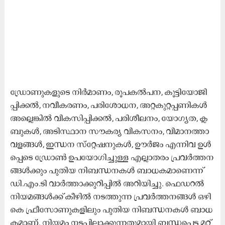
ഡ്രോ​ണു​ക​ളു​ടെ നി​ർ​മാ​ണം, രൂ​പ​ക​ൽ​പ​ന, കൂ​ട്ടി​യോ​ജി​
പ്പി​ക്ക​ൽ, ന​വീ​ക​ര​ണം, പ​രി​ശോ​ധ​ന, അ​റ്റ​കു​റ്റ​പ്പ​ണി​ക​ൾ
അ​ല്ലെ​ങ്കി​ൽ വി​ക​സി​പ്പി​ക്ക​ൽ, പ​രി​ശീ​ല​നം, യോ​ഗ്യ​ത, ക്ല​
ബു​ക​ൾ, അ​ടി​സ്ഥാ​ന സൗ​ക​ര്യ വി​ക​സ​നം, വി​മാ​ന​ത്താ​
വ​ള​ങ്ങ​ൾ, ഇ​ന്ധ​ന സ്​​റ്റേ​ഷ​നു​ക​ൾ, ഊ​ർ​ജം എ​ന്നി​വ ഉ​ൾ​
പ്പെ​ടെ ഡ്രോ​ൺ ഉ​പ​യോ​ഗി​ച്ചു​ള്ള എ​ല്ലാ​ത​രം പ്ര​വ​ർ​ത്ത​ന​
ങ്ങ​ൾ​ക്കും പു​തി​യ നി​ബ​ന്ധ​ന​ക​ൾ ബാ​ധ​ക​മാ​ണെ​ന്ന്​
ഡി.​എം.​ടി വാ​ർ​ത്താ​ക്കു​റി​പ്പി​ൽ അ​റി​യി​ച്ചു. ഫെ​ഡ​റ​ൽ
നി​യ​മ​ങ്ങ​ൾ​ക്ക്​ കീ​ഴി​ൽ ന​ട​ത്തു​ന്ന പ്ര​വ​ർ​ത്ത​ന​ങ്ങ​ൾ ഒ​ഴി​
കെ ഫ്രീ​സോ​ണു​ക​ളി​ലും പു​തി​യ നി​ബ​ന്ധ​ന​ക​ൾ ബാ​ധ​
ക​മാ​ണ്. നി​യ​മം ന​ട​പ്പി​ലാ​ക്കു​ന്ന​തു​മാ​യി ബ​ന്ധ​പ്പെ​ട്ട മ​റ്റ്​