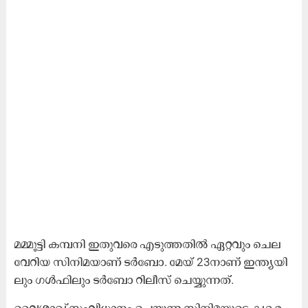
മ​മ്മൂ​ട്ടി ക​മ്പ​നി ഇ​തു​വ​രെ എ​ടു​ത്ത​തി​ൽ ​ഏ​റ്റ​വും ചെ​ല​
വേ​റി​യ സി​നി​മ​യാ​ണ്​ ട​ർ​ബോ. മേ​യ്​ 23നാ​ണ് ഇ​ന്ത്യ​യി​
ലും ഗ​ൾ​ഫി​ലും​ ട​ർ​ബോ റി​ലീ​സ്​ ചെ​യ്യു​ന്ന​ത്.
വൈ​ശാ​ഖ്​ സം​വി​ധാ​നം ചെ​യ്യു​ന്ന സി​നി​മ​യു​ടെ ക​ഥ ര​