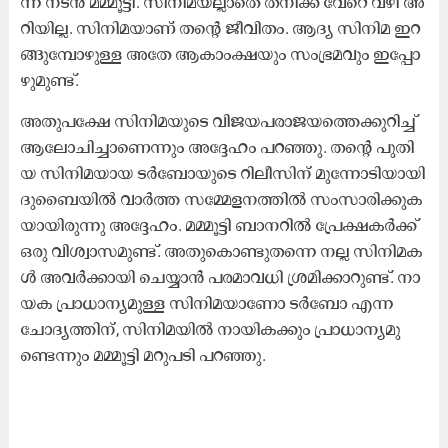
ന്ന്​ ന​ട​ൻ മ​മ്മൂ​ട്ടി. സി​നി​മ​യ​ല്ലാ​തെ ത​നി​ക്ക്​ വേ​റെ വ​ഴി അ​
റി​യി​ല്ല. സി​നി​മ​യാ​ണ്​ ത​ന്‍റെ ജീ​വി​തം. ആ​ദ്യ സി​നി​മ ഇ​റ​
ങ്ങു​മ്പോ​ഴു​ള്ള അ​തേ ആ​കാം​ക്ഷ​യും സം​ഭ്ര​മ​വും ഇ​പ്പോ​
ഴു​മു​ണ്ട്.
അ​തു​പ​ക്ഷേ സി​നി​മ​യു​ടെ വി​ജ​യ​പ​രാ​ജ​യ​ത്തെ​ക്കു​റി​ച്ച്​
ആ​ലോ​ചി​ച്ചാ​ണെ​ന്നും അ​ദ്ദേ​ഹം പ​റ​ഞ്ഞു. ത​ന്‍റെ പു​തി​
യ സി​നി​മ​യാ​യ ട​ർ​ബോ​യു​ടെ റി​ലീ​സി​ന്​ മു​ന്നോ​ടി​യാ​യി
ദു​ബൈ​യി​ൽ വാ​ർ​ത്ത സ​മ്മേ​ള​ന​ത്തി​ൽ സം​സാ​രി​ക്കു​ക​
യാ​യി​രു​ന്നു അ​ദ്ദേ​ഹം. മ​മ്മൂ​ട്ടി ബാ​ന​റി​ൽ പ്രേ​ക്ഷ​ക​ർ​ക്ക്​
ഒ​രു വി​ശ്വാ​സ​മു​ണ്ട്. അ​തു​കൊ​ണ്ടു​ത​ന്നെ ന​ല്ല സി​നി​മ​ക​
ൾ​ അ​വ​ർ​ക്കാ​യി ചെ​യ്യാ​ൻ പ​ര​മാ​വ​ധി ശ്ര​മി​ക്കാ​റു​ണ്ട്. നാ​
യ​ക പ്രാ​ധാ​ന്യ​മു​ള്ള സി​നി​മ​യാ​ണോ ട​ർ​ബോ എ​ന്ന
ചോ​ദ്യ​ത്തി​ന്, സി​നി​മ​യി​ൽ നാ​യി​ക​ക്കും പ്രാ​ധാ​ന്യ​മു​
ണ്ടെ​ന്നും മ​മ്മൂ​ട്ടി മ​റു​പ​ടി പ​റ​ഞ്ഞു.