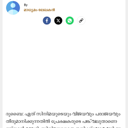
By
മാധ്യമം ലേഖകൻ
ദു​ബൈ: ഏ​ത്​ സി​നി​മ​യു​ടെ​യും വി​ജ​യ​വും പ​രാ​ജ​യ​വും
തീ​രു​മാ​നി​ക്കു​ന്ന​തി​ൽ പ്രേ​ക്ഷ​ക​രു​ടെ പ​ങ്ക്​ വ​ലു​താ​ണെ​