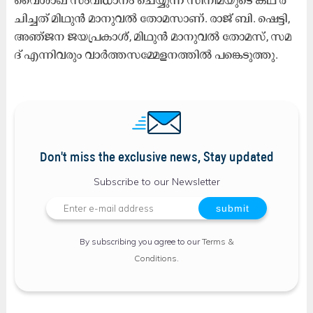
ചി​ച്ച​ത്​ മി​ഥു​ൻ മാ​നു​വ​ൽ തോ​മ​സാ​ണ്. രാ​ജ്​ ബി. ​ഷെ​ട്ടി,
അ​ഞ്ജ​ന ജ​യ​പ്ര​കാ​ശ്, മി​ഥു​ൻ മാ​നു​വ​ൽ തോ​മ​സ്, സ​മ​
ദ്​​ എ​ന്നി​വ​രും വാ​ർ​ത്ത​സ​മ്മേ​ള​ന​ത്തി​ൽ പ​​ങ്കെ​ടു​ത്തു.
Don't miss the exclusive news, Stay updated
Subscribe to our Newsletter
By subscribing you agree to our
Terms &
Conditions
.