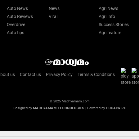
Auto News
News
Agri News
Auto Reviews
Viral
Agri Info
Overdrive
Success Stories
Auto tips
Agri feature
bout us
Contact us
Privacy Policy
Terms & Conditions
© 2025 Madhyamam.com
Designed by
MADHYAMAM TECHNOLOGIES
| Powered by
HOCALWIRE