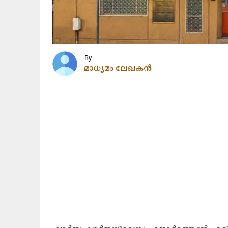
By
മാധ്യമം ലേഖകൻ