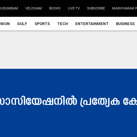
KUDUMBAM
VELICHAM
BOOKS
LIVE TV
SUBSCRIBE
MADHYAMAM P
INION
GULF
SPORTS
TECH
ENTERTAINMENT
BUSINESS
സോസിയേഷനിൽ പ്രത്യേക