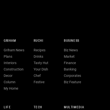
GRIHAM
RUCHI
BUSINESS
Griham News
Recipes
Biz News
Plans
Drinks
Market
Interiors
Tasty Hut
Finance
Construction
Your Dish
Banking
Decor
Chef
Corporates
Column
Festive
Biz Feature
My Home
LIFE
TECH
MULTIMEDIA