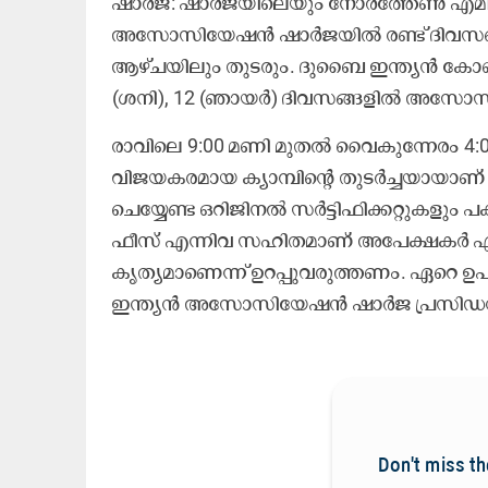
ഷാർജ: ഷാർജയിലെയും നോർത്തേൺ എമിറേറ
അസോസിയേഷൻ ഷാർജയിൽ രണ്ട് ദിവസത
ആഴ്ചയിലും തുടരും. ദുബൈ ഇന്ത്യൻ കോൺസ
(ശനി), 12 (ഞായർ) ദിവസങ്ങളിൽ അസോസി
രാവിലെ 9:00 മണി മുതൽ വൈകുന്നേരം 4
വിജയകരമായ ക്യാമ്പിന്റെ തുടർച്ചയായാണ് വീ
ചെയ്യേണ്ട ഒറിജിനൽ സർട്ടിഫിക്കറ്റുകളും 
ഫീസ് എന്നിവ സഹിതമാണ് അപേക്ഷകർ എത്
കൃത്യമാണെന്ന് ഉറപ്പുവരുത്തണം. ഏറെ ഉപക
ഇന്ത്യൻ അസോസിയേഷൻ ഷാർജ പ്രസിഡന്റ് ന
Don't miss th