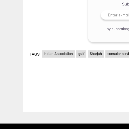
Sub
By subscribin
TAGS:
Indian Association
gulf
Sharjah
consular serv