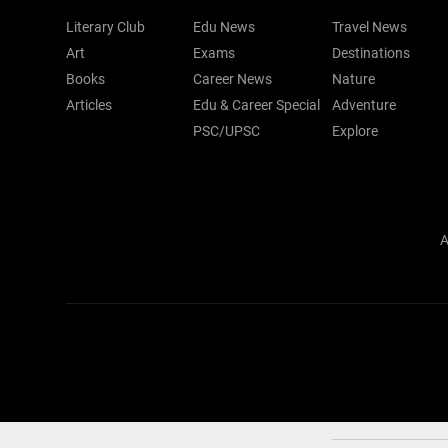
Literary Club
Edu News
Travel News
Art
Exams
Destinations
Books
Career News
Nature
Articles
Edu & Career Special
Adventure
PSC/UPSC
Explore
A