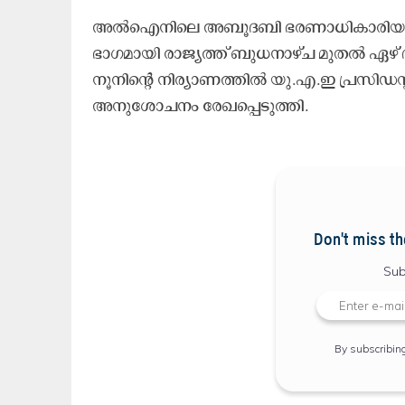
അൽഐനിലെ അബൂദബി ഭരണാധികാരിയുടെ പ
ഭാഗമായി രാജ്യത്ത് ബുധനാഴ്ച മുതൽ ഏഴ് 
നൂനിന്റെ നിര്യാണത്തിൽ യു.എ.ഇ പ്രസിഡ
അനുശോചനം രേഖപ്പെടുത്തി.
Don't miss th
Sub
By subscribin