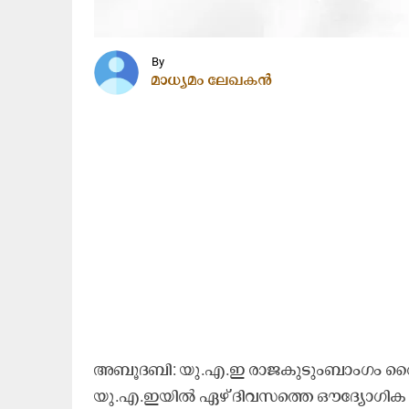
By
മാധ്യമം ലേഖകൻ
അബൂദബി: യു.എ.ഇ രാജകുടുംബാംഗം ശൈഖ്
യു.എ.ഇയിൽ ഏഴ് ദിവസത്തെ ഔദ്യോഗിക ദു