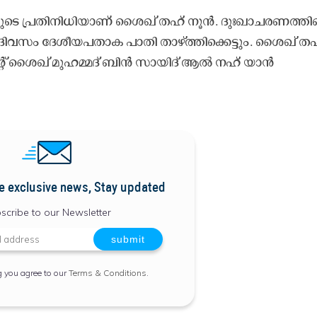
്രതിനിധിയാണ് ശൈഖ് തഹ് നൂൻ. ദുഃഖാചരണത്തിന്
ദിവസം ദേശീയപതാക പാതി താഴ്ത്തിക്കെട്ടും. ശൈഖ് ത
ന്റ് ശൈഖ് മുഹമ്മദ് ബിൻ സായിദ് ആൽ നഹ് യാൻ
e exclusive news, Stay updated
scribe to our Newsletter
g you agree to our
Terms & Conditions
.