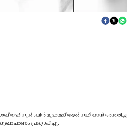
 തഹ് നൂൻ ബിൻ മുഹമ്മദ് ആൽ നഹ് യാൻ അന്തരിച്ചു
ഃഖാചരണം പ്രഖ്യാപിച്ചു.