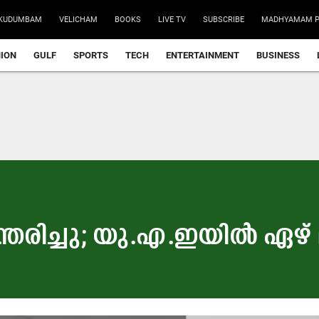
KUDUMBAM
VELICHAM
BOOKS
LIVE TV
SUBSCRIBE
MADHYAMAM P
NION
GULF
SPORTS
TECH
ENTERTAINMENT
BUSINESS
തരിച്ചു; യു.എ.ഇയിൽ ഏഴ