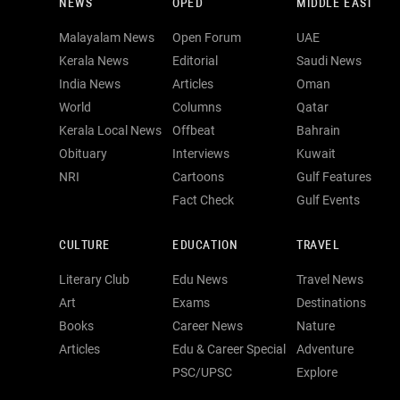
NEWS
OPED
MIDDLE EAST
Malayalam News
Open Forum
UAE
Kerala News
Editorial
Saudi News
India News
Articles
Oman
World
Columns
Qatar
Kerala Local News
Offbeat
Bahrain
Obituary
Interviews
Kuwait
NRI
Cartoons
Gulf Features
Fact Check
Gulf Events
CULTURE
EDUCATION
TRAVEL
Literary Club
Edu News
Travel News
Art
Exams
Destinations
Books
Career News
Nature
Articles
Edu & Career Special
Adventure
PSC/UPSC
Explore